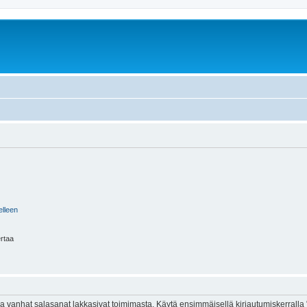
elleen
ertaa
 vanhat salasanat lakkasivat toimimasta. Käytä ensimmäisellä kirjautumiskerralla 