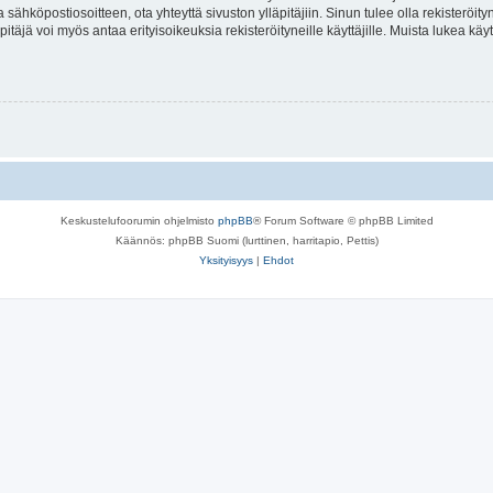
a sähköpostiosoitteen, ota yhteyttä sivuston ylläpitäjiin. Sinun tulee olla rekisteröi
itäjä voi myös antaa erityisoikeuksia rekisteröityneille käyttäjille. Muista lukea käy
Keskustelufoorumin ohjelmisto
phpBB
® Forum Software © phpBB Limited
Käännös: phpBB Suomi (lurttinen, harritapio, Pettis)
Yksityisyys
|
Ehdot