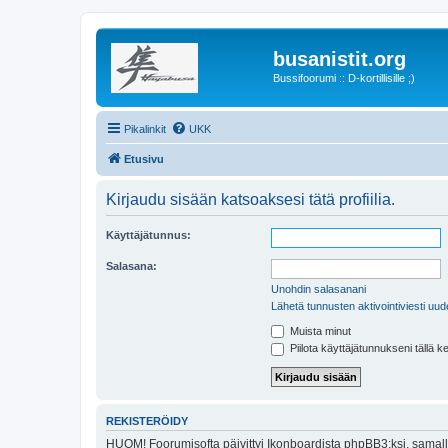
busanistit.org
Bussifoorumi :: D-kortillisille ;)
Pikalinkit
UKK
Etusivu
Kirjaudu sisään katsoaksesi tätä profiilia.
Käyttäjätunnus:
Salasana:
Unohdin salasanani
Lähetä tunnusten aktivointiviesti uud
Muista minut
Piilota käyttäjätunnukseni tällä k
REKISTERÖIDY
HUOM! Foorumisofta päivittyi Ikonboardista phpBB3:ksi, samalla