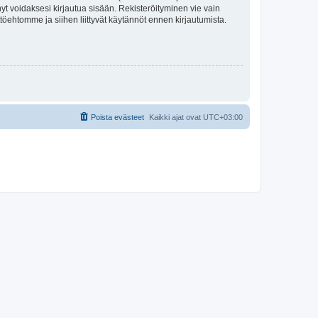
tynyt voidaksesi kirjautua sisään. Rekisteröityminen vie vain
ttöehtomme ja siihen liittyvät käytännöt ennen kirjautumista.
Poista evästeet
Kaikki ajat ovat
UTC+03:00