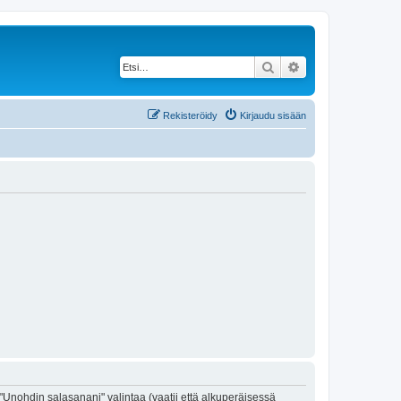
Etsi
Tarkennettu haku
Rekisteröidy
Kirjaudu sisään
"Unohdin salasanani" valintaa (vaatii että alkuperäisessä