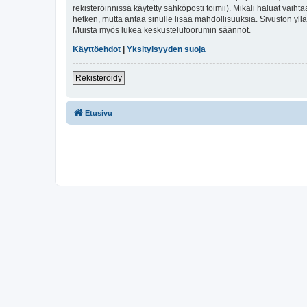
rekisteröinnissä käytetty sähköposti toimii). Mikäli haluat vaihta
hetken, mutta antaa sinulle lisää mahdollisuuksia. Sivuston ylläp
Muista myös lukea keskustelufoorumin säännöt.
Käyttöehdot
|
Yksityisyyden suoja
Rekisteröidy
Etusivu