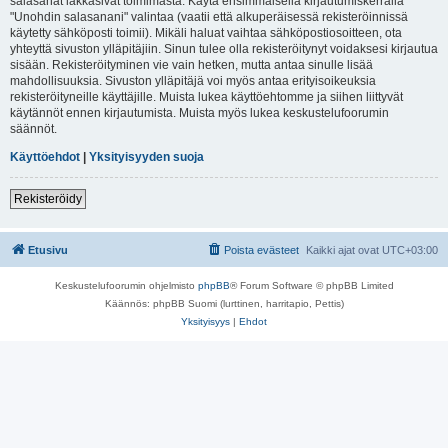
salasanat lakkasivat toimimasta. Käytä ensimmäisellä kirjautumiskerralla
"Unohdin salasanani" valintaa (vaatii että alkuperäisessä rekisteröinnissä
käytetty sähköposti toimii). Mikäli haluat vaihtaa sähköpostiosoitteen, ota
yhteyttä sivuston ylläpitäjiin. Sinun tulee olla rekisteröitynyt voidaksesi kirjautua
sisään. Rekisteröityminen vie vain hetken, mutta antaa sinulle lisää
mahdollisuuksia. Sivuston ylläpitäjä voi myös antaa erityisoikeuksia
rekisteröityneille käyttäjille. Muista lukea käyttöehtomme ja siihen liittyvät
käytännöt ennen kirjautumista. Muista myös lukea keskustelufoorumin
säännöt.
Käyttöehdot
|
Yksityisyyden suoja
Rekisteröidy
Etusivu
Poista evästeet
Kaikki ajat ovat
UTC+03:00
Keskustelufoorumin ohjelmisto
phpBB
® Forum Software © phpBB Limited
Käännös: phpBB Suomi (lurttinen, harritapio, Pettis)
Yksityisyys
|
Ehdot