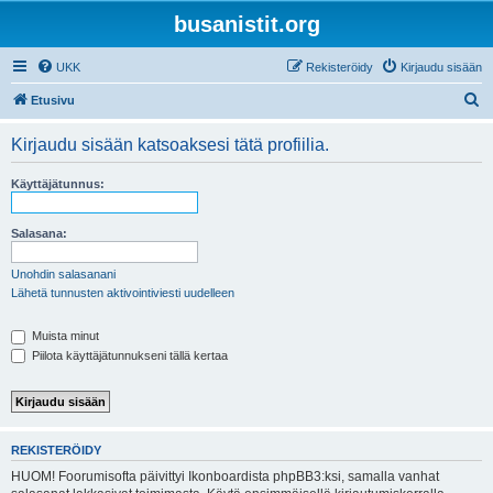
busanistit.org
UKK
Rekisteröidy
Kirjaudu sisään
E
Etusivu
t
Kirjaudu sisään katsoaksesi tätä profiilia.
s
i
Käyttäjätunnus:
Salasana:
Unohdin salasanani
Lähetä tunnusten aktivointiviesti uudelleen
Muista minut
Piilota käyttäjätunnukseni tällä kertaa
REKISTERÖIDY
HUOM! Foorumisofta päivittyi Ikonboardista phpBB3:ksi, samalla vanhat