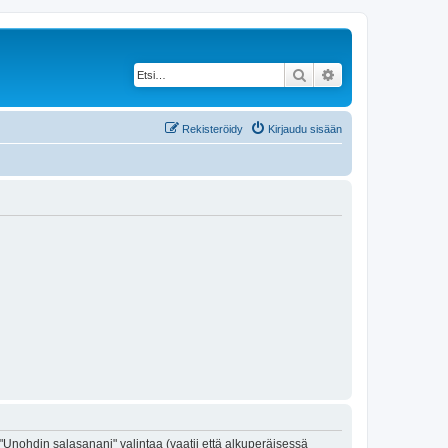
Etsi
Tarkennettu haku
Rekisteröidy
Kirjaudu sisään
"Unohdin salasanani" valintaa (vaatii että alkuperäisessä