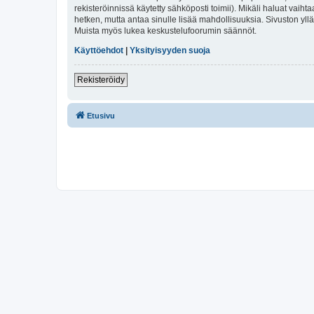
rekisteröinnissä käytetty sähköposti toimii). Mikäli haluat vaihta
hetken, mutta antaa sinulle lisää mahdollisuuksia. Sivuston ylläp
Muista myös lukea keskustelufoorumin säännöt.
Käyttöehdot
|
Yksityisyyden suoja
Rekisteröidy
Etusivu