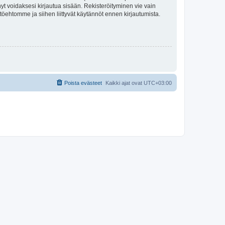
tynyt voidaksesi kirjautua sisään. Rekisteröityminen vie vain
ttöehtomme ja siihen liittyvät käytännöt ennen kirjautumista.
Poista evästeet
Kaikki ajat ovat
UTC+03:00