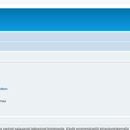
elleen
ertaa
 vanhat salasanat lakkasivat toimimasta. Käytä ensimmäisellä kirjautumiskerralla 