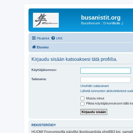
busanistit.org
Bussifoorumi :: D-kortillisille ;)
Pikalinkit
UKK
Etusivu
Kirjaudu sisään katsoaksesi tätä profiilia.
Käyttäjätunnus:
Salasana:
Unohdin salasanani
Lähetä tunnusten aktivointiviesti uud
Muista minut
Piilota käyttäjätunnukseni tällä k
REKISTERÖIDY
HUOM! Foorumisofta päivittyi Ikonboardista phpBB3:ksi, samalla