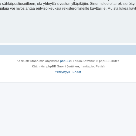
a sähköpostiosoitteen, ota yhteyttä sivuston ylläpitäjiin. Sinun tulee olla rekisteröi
itäjä voi myös antaa erityisoikeuksia rekisteröityneille käyttäjille. Muista lukea käy
Keskustelufoorumin ohjelmisto
phpBB
® Forum Software © phpBB Limited
Käännös: phpBB Suomi (lurttinen, harritapio, Pettis)
Yksityisyys
|
Ehdot