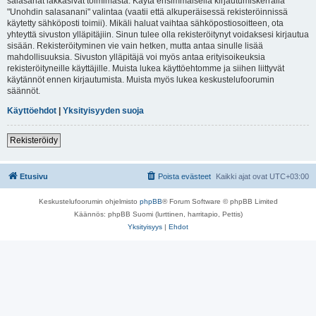
salasanat lakkasivat toimimasta. Käytä ensimmäisellä kirjautumiskerralla
"Unohdin salasanani" valintaa (vaatii että alkuperäisessä rekisteröinnissä
käytetty sähköposti toimii). Mikäli haluat vaihtaa sähköpostiosoitteen, ota
yhteyttä sivuston ylläpitäjiin. Sinun tulee olla rekisteröitynyt voidaksesi kirjautua
sisään. Rekisteröityminen vie vain hetken, mutta antaa sinulle lisää
mahdollisuuksia. Sivuston ylläpitäjä voi myös antaa erityisoikeuksia
rekisteröityneille käyttäjille. Muista lukea käyttöehtomme ja siihen liittyvät
käytännöt ennen kirjautumista. Muista myös lukea keskustelufoorumin
säännöt.
Käyttöehdot
|
Yksityisyyden suoja
Rekisteröidy
Etusivu
Poista evästeet
Kaikki ajat ovat
UTC+03:00
Keskustelufoorumin ohjelmisto
phpBB
® Forum Software © phpBB Limited
Käännös: phpBB Suomi (lurttinen, harritapio, Pettis)
Yksityisyys
|
Ehdot