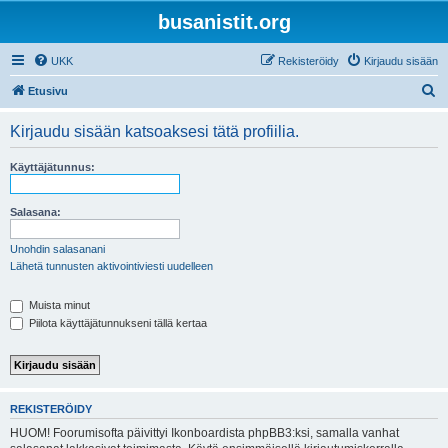
busanistit.org
UKK
Rekisteröidy
Kirjaudu sisään
E
Etusivu
t
Kirjaudu sisään katsoaksesi tätä profiilia.
s
i
Käyttäjätunnus:
Salasana:
Unohdin salasanani
Lähetä tunnusten aktivointiviesti uudelleen
Muista minut
Piilota käyttäjätunnukseni tällä kertaa
REKISTERÖIDY
HUOM! Foorumisofta päivittyi Ikonboardista phpBB3:ksi, samalla vanhat