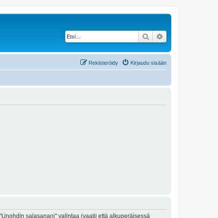
Etsi
Tarkennettu haku
Rekisteröidy
Kirjaudu sisään
"Unohdin salasanani" valintaa (vaatii että alkuperäisessä