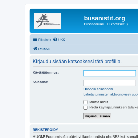
busanistit.org
Bussifoorumi :: D-kortillisille ;)
Pikalinkit
UKK
Etusivu
Kirjaudu sisään katsoaksesi tätä profiilia.
Käyttäjätunnus:
Salasana:
Unohdin salasanani
Lähetä tunnusten aktivointiviesti uud
Muista minut
Piilota käyttäjätunnukseni tällä k
REKISTERÖIDY
HUOM! Foorumisofta päivittyi Ikonboardista phpBB3:ksi, samalla