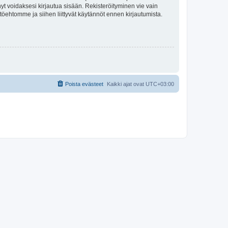
tynyt voidaksesi kirjautua sisään. Rekisteröityminen vie vain
ttöehtomme ja siihen liittyvät käytännöt ennen kirjautumista.
Poista evästeet
Kaikki ajat ovat
UTC+03:00