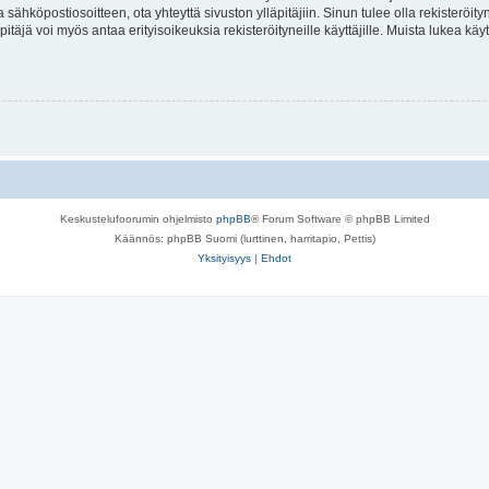
a sähköpostiosoitteen, ota yhteyttä sivuston ylläpitäjiin. Sinun tulee olla rekisteröi
itäjä voi myös antaa erityisoikeuksia rekisteröityneille käyttäjille. Muista lukea käy
Keskustelufoorumin ohjelmisto
phpBB
® Forum Software © phpBB Limited
Käännös: phpBB Suomi (lurttinen, harritapio, Pettis)
Yksityisyys
|
Ehdot