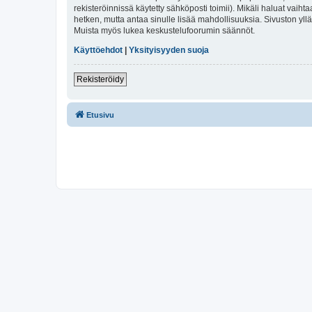
rekisteröinnissä käytetty sähköposti toimii). Mikäli haluat vaihta
hetken, mutta antaa sinulle lisää mahdollisuuksia. Sivuston ylläp
Muista myös lukea keskustelufoorumin säännöt.
Käyttöehdot
|
Yksityisyyden suoja
Rekisteröidy
Etusivu