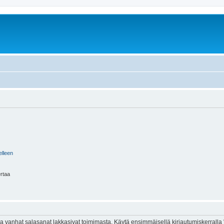
elleen
ertaa
 vanhat salasanat lakkasivat toimimasta. Käytä ensimmäisellä kirjautumiskerralla 