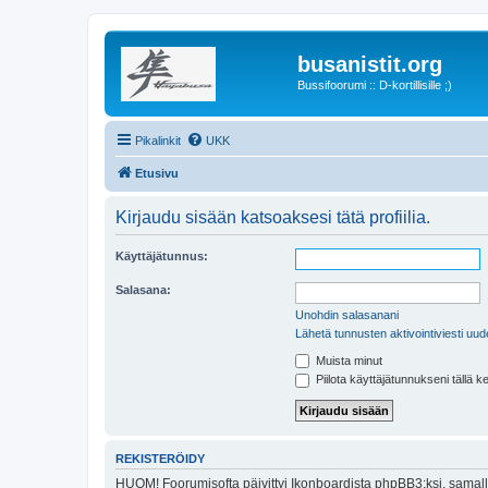
busanistit.org
Bussifoorumi :: D-kortillisille ;)
Pikalinkit
UKK
Etusivu
Kirjaudu sisään katsoaksesi tätä profiilia.
Käyttäjätunnus:
Salasana:
Unohdin salasanani
Lähetä tunnusten aktivointiviesti uud
Muista minut
Piilota käyttäjätunnukseni tällä k
REKISTERÖIDY
HUOM! Foorumisofta päivittyi Ikonboardista phpBB3:ksi, samalla