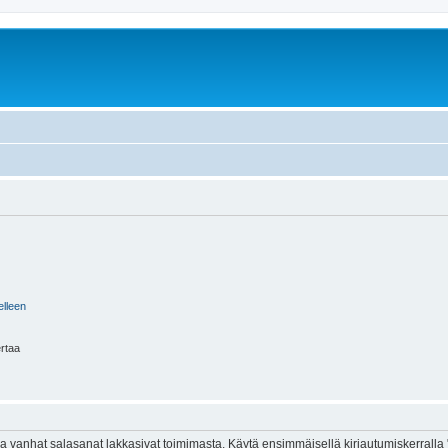
elleen
ertaa
 vanhat salasanat lakkasivat toimimasta. Käytä ensimmäisellä kirjautumiskerralla 