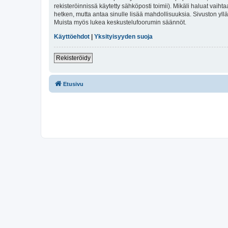
rekisteröinnissä käytetty sähköposti toimii). Mikäli haluat vaihta
hetken, mutta antaa sinulle lisää mahdollisuuksia. Sivuston ylläp
Muista myös lukea keskustelufoorumin säännöt.
Käyttöehdot
|
Yksityisyyden suoja
Rekisteröidy
Etusivu