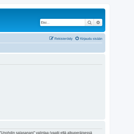
Etsi
Tarkennettu haku
Rekisteröidy
Kirjaudu sisään
"Unohdin salasanani" valintaa (vaatii että alkuperäisessä