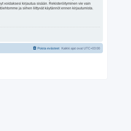
tynyt voidaksesi kirjautua sisään. Rekisteröityminen vie vain
ttöehtomme ja siihen liittyvät käytännöt ennen kirjautumista.
Poista evästeet
Kaikki ajat ovat
UTC+03:00