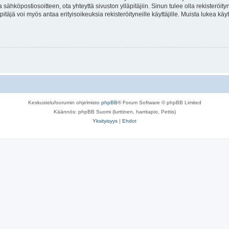
a sähköpostiosoitteen, ota yhteyttä sivuston ylläpitäjiin. Sinun tulee olla rekisteröi
itäjä voi myös antaa erityisoikeuksia rekisteröityneille käyttäjille. Muista lukea käy
Keskustelufoorumin ohjelmisto
phpBB
® Forum Software © phpBB Limited
Käännös: phpBB Suomi (lurttinen, harritapio, Pettis)
Yksityisyys
|
Ehdot