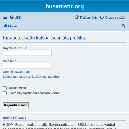
busanistit.org
UKK
Rekisteröidy
Kirjaudu sisään
E
Etusivu
t
Kirjaudu sisään katsoaksesi tätä profiilia.
s
i
Käyttäjätunnus:
Salasana:
Unohdin salasanani
Lähetä tunnusten aktivointiviesti uudelleen
Muista minut
Piilota käyttäjätunnukseni tällä kertaa
REKISTERÖIDY
HUOM! Foorumisofta päivittyi Ikonboardista phpBB3:ksi, samalla vanhat