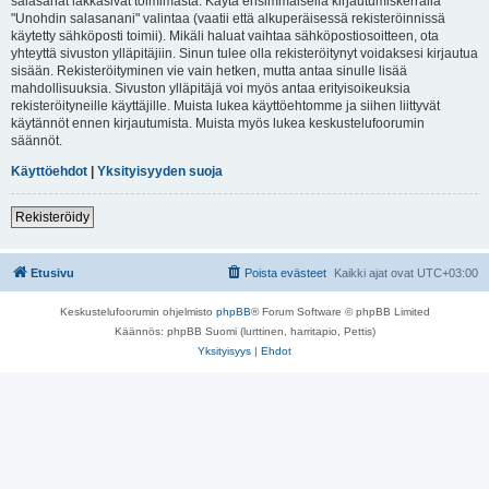
salasanat lakkasivat toimimasta. Käytä ensimmäisellä kirjautumiskerralla
"Unohdin salasanani" valintaa (vaatii että alkuperäisessä rekisteröinnissä
käytetty sähköposti toimii). Mikäli haluat vaihtaa sähköpostiosoitteen, ota
yhteyttä sivuston ylläpitäjiin. Sinun tulee olla rekisteröitynyt voidaksesi kirjautua
sisään. Rekisteröityminen vie vain hetken, mutta antaa sinulle lisää
mahdollisuuksia. Sivuston ylläpitäjä voi myös antaa erityisoikeuksia
rekisteröityneille käyttäjille. Muista lukea käyttöehtomme ja siihen liittyvät
käytännöt ennen kirjautumista. Muista myös lukea keskustelufoorumin
säännöt.
Käyttöehdot
|
Yksityisyyden suoja
Rekisteröidy
Etusivu
Poista evästeet
Kaikki ajat ovat
UTC+03:00
Keskustelufoorumin ohjelmisto
phpBB
® Forum Software © phpBB Limited
Käännös: phpBB Suomi (lurttinen, harritapio, Pettis)
Yksityisyys
|
Ehdot