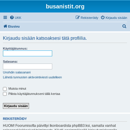
busanistit.org
UKK
Rekisteröidy
Kirjaudu sisään
E
Etusivu
t
Kirjaudu sisään katsoaksesi tätä profiilia.
s
i
Käyttäjätunnus:
Salasana:
Unohdin salasanani
Lähetä tunnusten aktivointiviesti uudelleen
Muista minut
Piilota käyttäjätunnukseni tällä kertaa
REKISTERÖIDY
HUOM! Foorumisofta päivittyi Ikonboardista phpBB3:ksi, samalla vanhat