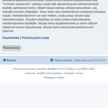
salasanat lakkasivat toimimasta. Käytä ensimmäisellä kirjautumiskerralla
"Unohdin salasanani" valintaa (vaatii että alkuperäisessä rekisteröinnissä
käytetty sähköposti toimii). Mikäli haluat vaihtaa sähköpostiosoitteen, ota
yhteyttä sivuston ylläpitäjiin. Sinun tulee olla rekisteröitynyt voidaksesi kirjautua
sisään. Rekisteröityminen vie vain hetken, mutta antaa sinulle lisää
mahdollisuuksia. Sivuston ylläpitäjä voi myös antaa erityisoikeuksia
rekisteröityneille käyttäjille. Muista lukea käyttöehtomme ja siihen liittyvät
käytännöt ennen kirjautumista. Muista myös lukea keskustelufoorumin
säännöt.
Käyttöehdot
|
Yksityisyyden suoja
Rekisteröidy
Etusivu
Poista evästeet
Kaikki ajat ovat
UTC+03:00
Keskustelufoorumin ohjelmisto
phpBB
® Forum Software © phpBB Limited
Käännös: phpBB Suomi (lurttinen, harritapio, Pettis)
Yksityisyys
|
Ehdot