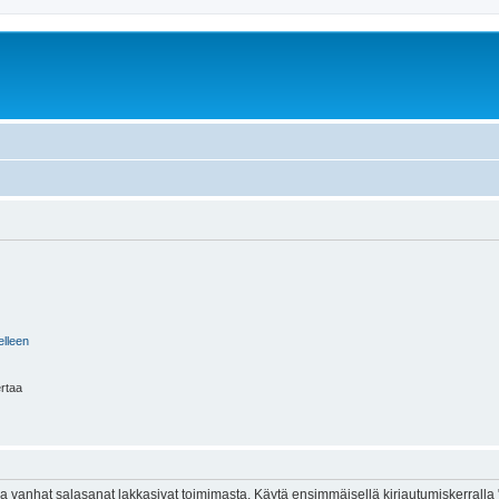
elleen
ertaa
 vanhat salasanat lakkasivat toimimasta. Käytä ensimmäisellä kirjautumiskerralla 