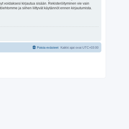
tynyt voidaksesi kirjautua sisään. Rekisteröityminen vie vain
ttöehtomme ja siihen liittyvät käytännöt ennen kirjautumista.
Poista evästeet
Kaikki ajat ovat
UTC+03:00