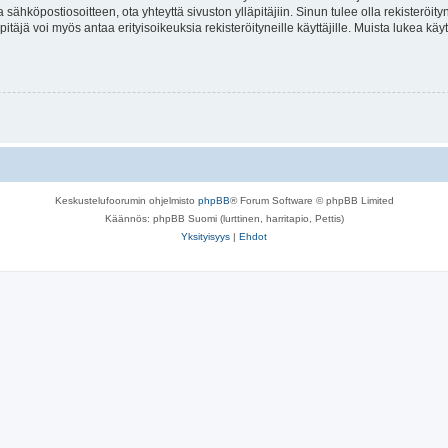
a sähköpostiosoitteen, ota yhteyttä sivuston ylläpitäjiin. Sinun tulee olla rekisteröi
itäjä voi myös antaa erityisoikeuksia rekisteröityneille käyttäjille. Muista lukea käy
Keskustelufoorumin ohjelmisto
phpBB
® Forum Software © phpBB Limited
Käännös: phpBB Suomi (lurttinen, harritapio, Pettis)
Yksityisyys
|
Ehdot