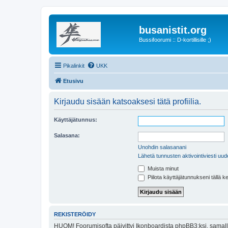
busanistit.org
Bussifoorumi :: D-kortillisille ;)
Pikalinkit
UKK
Etusivu
Kirjaudu sisään katsoaksesi tätä profiilia.
Käyttäjätunnus:
Salasana:
Unohdin salasanani
Lähetä tunnusten aktivointiviesti uud
Muista minut
Piilota käyttäjätunnukseni tällä k
REKISTERÖIDY
HUOM! Foorumisofta päivittyi Ikonboardista phpBB3:ksi, samalla