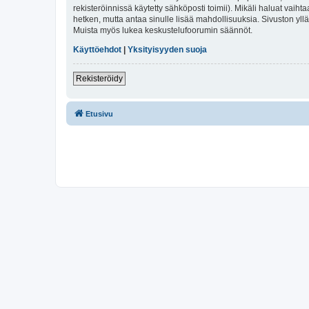
rekisteröinnissä käytetty sähköposti toimii). Mikäli haluat vaihta
hetken, mutta antaa sinulle lisää mahdollisuuksia. Sivuston ylläp
Muista myös lukea keskustelufoorumin säännöt.
Käyttöehdot
|
Yksityisyyden suoja
Rekisteröidy
Etusivu