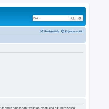
Etsi
Tarkennettu haku
Rekisteröidy
Kirjaudu sisään
"Unohdin salasanani" valintaa (vaatii että alkuperäisessä