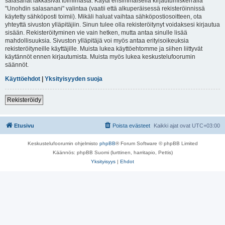
salasanat lakkasivat toimimasta. Käytä ensimmäisellä kirjautumiskerralla
"Unohdin salasanani" valintaa (vaatii että alkuperäisessä rekisteröinnissä
käytetty sähköposti toimii). Mikäli haluat vaihtaa sähköpostiosoitteen, ota
yhteyttä sivuston ylläpitäjiin. Sinun tulee olla rekisteröitynyt voidaksesi kirjautua
sisään. Rekisteröityminen vie vain hetken, mutta antaa sinulle lisää
mahdollisuuksia. Sivuston ylläpitäjä voi myös antaa erityisoikeuksia
rekisteröityneille käyttäjille. Muista lukea käyttöehtomme ja siihen liittyvät
käytännöt ennen kirjautumista. Muista myös lukea keskustelufoorumin
säännöt.
Käyttöehdot
|
Yksityisyyden suoja
Rekisteröidy
Etusivu
Poista evästeet
Kaikki ajat ovat
UTC+03:00
Keskustelufoorumin ohjelmisto
phpBB
® Forum Software © phpBB Limited
Käännös: phpBB Suomi (lurttinen, harritapio, Pettis)
Yksityisyys
|
Ehdot