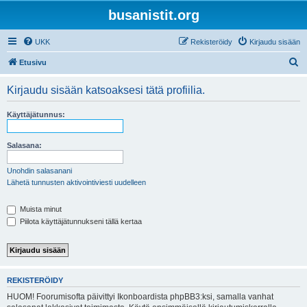
busanistit.org
UKK
Rekisteröidy
Kirjaudu sisään
E
Etusivu
t
Kirjaudu sisään katsoaksesi tätä profiilia.
s
i
Käyttäjätunnus:
Salasana:
Unohdin salasanani
Lähetä tunnusten aktivointiviesti uudelleen
Muista minut
Piilota käyttäjätunnukseni tällä kertaa
REKISTERÖIDY
HUOM! Foorumisofta päivittyi Ikonboardista phpBB3:ksi, samalla vanhat