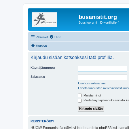
busanistit.org
Bussifoorumi :: D-kortillisille ;)
Pikalinkit
UKK
Etusivu
Kirjaudu sisään katsoaksesi tätä profiilia.
Käyttäjätunnus:
Salasana:
Unohdin salasanani
Lähetä tunnusten aktivointiviesti uud
Muista minut
Piilota käyttäjätunnukseni tällä k
REKISTERÖIDY
HUOM! Foorumisofta päivittyi Ikonboardista phpBB3:ksi, samalla