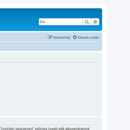
Etsi
Tarkennettu haku
Rekisteröidy
Kirjaudu sisään
"Unohdin salasanani" valintaa (vaatii että alkuperäisessä