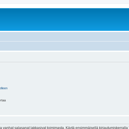
elleen
ertaa
 vanhat salasanat lakkasivat toimimasta. Käytä ensimmäisellä kirjautumiskerralla 