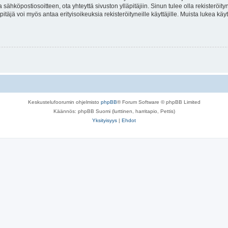
a sähköpostiosoitteen, ota yhteyttä sivuston ylläpitäjiin. Sinun tulee olla rekisteröi
itäjä voi myös antaa erityisoikeuksia rekisteröityneille käyttäjille. Muista lukea käy
Keskustelufoorumin ohjelmisto
phpBB
® Forum Software © phpBB Limited
Käännös: phpBB Suomi (lurttinen, harritapio, Pettis)
Yksityisyys
|
Ehdot