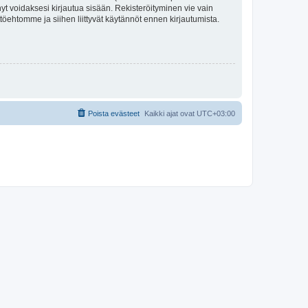
tynyt voidaksesi kirjautua sisään. Rekisteröityminen vie vain
ttöehtomme ja siihen liittyvät käytännöt ennen kirjautumista.
Poista evästeet
Kaikki ajat ovat
UTC+03:00