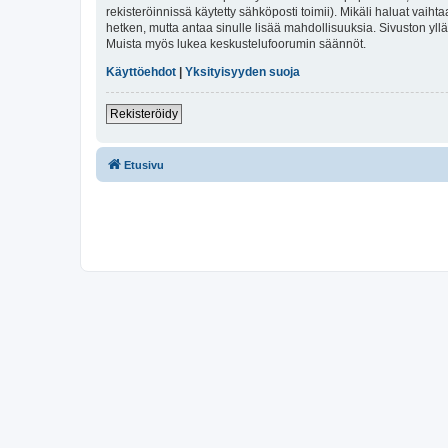
rekisteröinnissä käytetty sähköposti toimii). Mikäli haluat vaihta
hetken, mutta antaa sinulle lisää mahdollisuuksia. Sivuston ylläp
Muista myös lukea keskustelufoorumin säännöt.
Käyttöehdot
|
Yksityisyyden suoja
Rekisteröidy
Etusivu