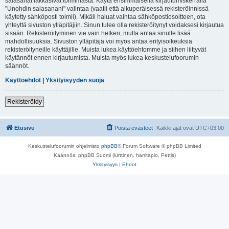
salasanat lakkasivat toimimasta. Käytä ensimmäisellä kirjautumiskerralla
"Unohdin salasanani" valintaa (vaatii että alkuperäisessä rekisteröinnissä
käytetty sähköposti toimii). Mikäli haluat vaihtaa sähköpostiosoitteen, ota
yhteyttä sivuston ylläpitäjiin. Sinun tulee olla rekisteröitynyt voidaksesi kirjautua
sisään. Rekisteröityminen vie vain hetken, mutta antaa sinulle lisää
mahdollisuuksia. Sivuston ylläpitäjä voi myös antaa erityisoikeuksia
rekisteröityneille käyttäjille. Muista lukea käyttöehtomme ja siihen liittyvät
käytännöt ennen kirjautumista. Muista myös lukea keskustelufoorumin
säännöt.
Käyttöehdot
|
Yksityisyyden suoja
Rekisteröidy
Etusivu
Poista evästeet
Kaikki ajat ovat
UTC+03:00
Keskustelufoorumin ohjelmisto
phpBB
® Forum Software © phpBB Limited
Käännös: phpBB Suomi (lurttinen, harritapio, Pettis)
Yksityisyys
|
Ehdot