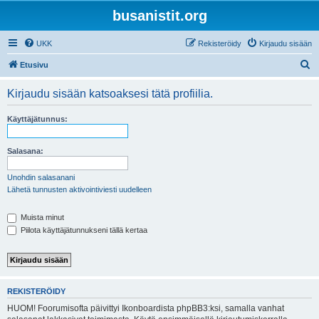
busanistit.org
UKK
Rekisteröidy
Kirjaudu sisään
E
Etusivu
t
Kirjaudu sisään katsoaksesi tätä profiilia.
s
i
Käyttäjätunnus:
Salasana:
Unohdin salasanani
Lähetä tunnusten aktivointiviesti uudelleen
Muista minut
Piilota käyttäjätunnukseni tällä kertaa
REKISTERÖIDY
HUOM! Foorumisofta päivittyi Ikonboardista phpBB3:ksi, samalla vanhat