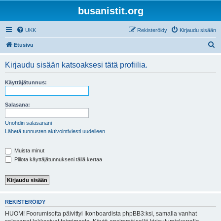
busanistit.org
UKK
Rekisteröidy
Kirjaudu sisään
E
Etusivu
t
Kirjaudu sisään katsoaksesi tätä profiilia.
s
i
Käyttäjätunnus:
Salasana:
Unohdin salasanani
Lähetä tunnusten aktivointiviesti uudelleen
Muista minut
Piilota käyttäjätunnukseni tällä kertaa
REKISTERÖIDY
HUOM! Foorumisofta päivittyi Ikonboardista phpBB3:ksi, samalla vanhat