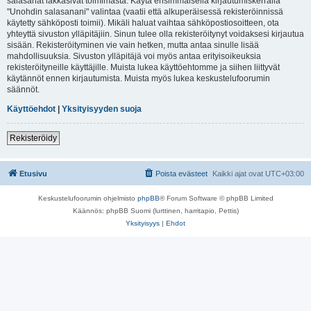
salasanat lakkasivat toimimasta. Käytä ensimmäisellä kirjautumiskerralla
"Unohdin salasanani" valintaa (vaatii että alkuperäisessä rekisteröinnissä
käytetty sähköposti toimii). Mikäli haluat vaihtaa sähköpostiosoitteen, ota
yhteyttä sivuston ylläpitäjiin. Sinun tulee olla rekisteröitynyt voidaksesi kirjautua
sisään. Rekisteröityminen vie vain hetken, mutta antaa sinulle lisää
mahdollisuuksia. Sivuston ylläpitäjä voi myös antaa erityisoikeuksia
rekisteröityneille käyttäjille. Muista lukea käyttöehtomme ja siihen liittyvät
käytännöt ennen kirjautumista. Muista myös lukea keskustelufoorumin
säännöt.
Käyttöehdot
|
Yksityisyyden suoja
Rekisteröidy
Etusivu
Poista evästeet
Kaikki ajat ovat
UTC+03:00
Keskustelufoorumin ohjelmisto
phpBB
® Forum Software © phpBB Limited
Käännös: phpBB Suomi (lurttinen, harritapio, Pettis)
Yksityisyys
|
Ehdot