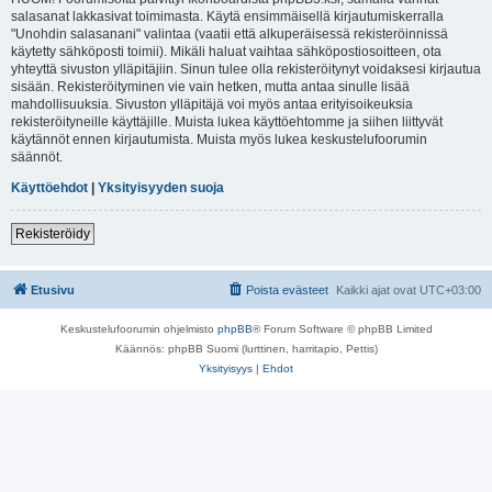
salasanat lakkasivat toimimasta. Käytä ensimmäisellä kirjautumiskerralla
"Unohdin salasanani" valintaa (vaatii että alkuperäisessä rekisteröinnissä
käytetty sähköposti toimii). Mikäli haluat vaihtaa sähköpostiosoitteen, ota
yhteyttä sivuston ylläpitäjiin. Sinun tulee olla rekisteröitynyt voidaksesi kirjautua
sisään. Rekisteröityminen vie vain hetken, mutta antaa sinulle lisää
mahdollisuuksia. Sivuston ylläpitäjä voi myös antaa erityisoikeuksia
rekisteröityneille käyttäjille. Muista lukea käyttöehtomme ja siihen liittyvät
käytännöt ennen kirjautumista. Muista myös lukea keskustelufoorumin
säännöt.
Käyttöehdot
|
Yksityisyyden suoja
Rekisteröidy
Etusivu
Poista evästeet
Kaikki ajat ovat
UTC+03:00
Keskustelufoorumin ohjelmisto
phpBB
® Forum Software © phpBB Limited
Käännös: phpBB Suomi (lurttinen, harritapio, Pettis)
Yksityisyys
|
Ehdot