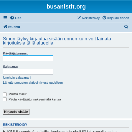
busanistit.org
UKK
Rekisteröidy
Kirjaudu sisään
E
Etusivu
t
Sinun täytyy kirjautua sisään ennen kuin voit lainata
s
kirjoituksia tällä alueella.
i
Käyttäjätunnus:
Salasana:
Unohdin salasanani
Lähetä tunnusten aktivointiviesti uudelleen
Muista minut
Piilota käyttäjätunnukseni tällä kertaa
REKISTERÖIDY
HUOM! Foorumisofta päivittyi Ikonboardista phpBB3:ksi, samalla vanhat