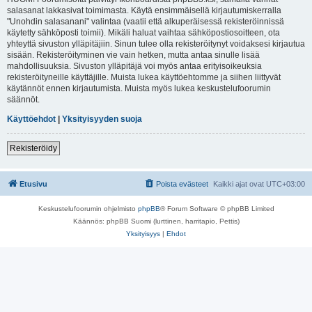
salasanat lakkasivat toimimasta. Käytä ensimmäisellä kirjautumiskerralla
"Unohdin salasanani" valintaa (vaatii että alkuperäisessä rekisteröinnissä
käytetty sähköposti toimii). Mikäli haluat vaihtaa sähköpostiosoitteen, ota
yhteyttä sivuston ylläpitäjiin. Sinun tulee olla rekisteröitynyt voidaksesi kirjautua
sisään. Rekisteröityminen vie vain hetken, mutta antaa sinulle lisää
mahdollisuuksia. Sivuston ylläpitäjä voi myös antaa erityisoikeuksia
rekisteröityneille käyttäjille. Muista lukea käyttöehtomme ja siihen liittyvät
käytännöt ennen kirjautumista. Muista myös lukea keskustelufoorumin
säännöt.
Käyttöehdot
|
Yksityisyyden suoja
Rekisteröidy
Etusivu
Poista evästeet
Kaikki ajat ovat
UTC+03:00
Keskustelufoorumin ohjelmisto
phpBB
® Forum Software © phpBB Limited
Käännös: phpBB Suomi (lurttinen, harritapio, Pettis)
Yksityisyys
|
Ehdot