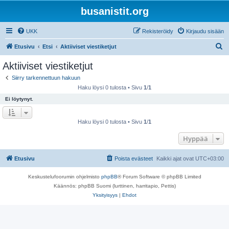
busanistit.org
UKK
Rekisteröidy
Kirjaudu sisään
E
Etusivu
Etsi
Aktiiviset viestiketjut
t
Aktiiviset viestiketjut
s
Siirry tarkennettuun hakuun
i
Haku löysi 0 tulosta • Sivu
1
/
1
Ei löytynyt.
Haku löysi 0 tulosta • Sivu
1
/
1
Hyppää
Etusivu
Poista evästeet
Kaikki ajat ovat
UTC+03:00
Keskustelufoorumin ohjelmisto
phpBB
® Forum Software © phpBB Limited
Käännös: phpBB Suomi (lurttinen, harritapio, Pettis)
Yksityisyys
|
Ehdot