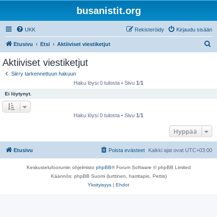
busanistit.org
UKK
Rekisteröidy
Kirjaudu sisään
E
Etusivu
Etsi
Aktiiviset viestiketjut
t
Aktiiviset viestiketjut
s
Siirry tarkennettuun hakuun
i
Haku löysi 0 tulosta • Sivu
1
/
1
Ei löytynyt.
Haku löysi 0 tulosta • Sivu
1
/
1
Hyppää
Etusivu
Poista evästeet
Kaikki ajat ovat
UTC+03:00
Keskustelufoorumin ohjelmisto
phpBB
® Forum Software © phpBB Limited
Käännös: phpBB Suomi (lurttinen, harritapio, Pettis)
Yksityisyys
|
Ehdot