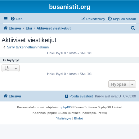
busanistit.org
UKK
Rekisteröidy
Kirjaudu sisään
E
Etusivu
Etsi
Aktiiviset viestiketjut
t
Aktiiviset viestiketjut
s
Siirry tarkennettuun hakuun
i
Haku löysi 0 tulosta • Sivu
1
/
1
Ei löytynyt.
Haku löysi 0 tulosta • Sivu
1
/
1
Hyppää
Etusivu
Poista evästeet
Kaikki ajat ovat
UTC+03:00
Keskustelufoorumin ohjelmisto
phpBB
® Forum Software © phpBB Limited
Käännös: phpBB Suomi (lurttinen, harritapio, Pettis)
Yksityisyys
|
Ehdot