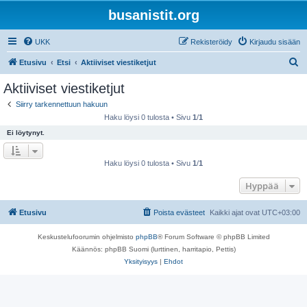
busanistit.org
UKK
Rekisteröidy
Kirjaudu sisään
E
Etusivu
Etsi
Aktiiviset viestiketjut
t
Aktiiviset viestiketjut
s
Siirry tarkennettuun hakuun
i
Haku löysi 0 tulosta • Sivu
1
/
1
Ei löytynyt.
Haku löysi 0 tulosta • Sivu
1
/
1
Hyppää
Etusivu
Poista evästeet
Kaikki ajat ovat
UTC+03:00
Keskustelufoorumin ohjelmisto
phpBB
® Forum Software © phpBB Limited
Käännös: phpBB Suomi (lurttinen, harritapio, Pettis)
Yksityisyys
|
Ehdot