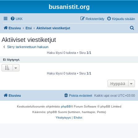
busanistit.org
UKK
Rekisteröidy
Kirjaudu sisään
E
Etusivu
Etsi
Aktiiviset viestiketjut
t
Aktiiviset viestiketjut
s
Siirry tarkennettuun hakuun
i
Haku löysi 0 tulosta • Sivu
1
/
1
Ei löytynyt.
Haku löysi 0 tulosta • Sivu
1
/
1
Hyppää
Etusivu
Poista evästeet
Kaikki ajat ovat
UTC+03:00
Keskustelufoorumin ohjelmisto
phpBB
® Forum Software © phpBB Limited
Käännös: phpBB Suomi (lurttinen, harritapio, Pettis)
Yksityisyys
|
Ehdot