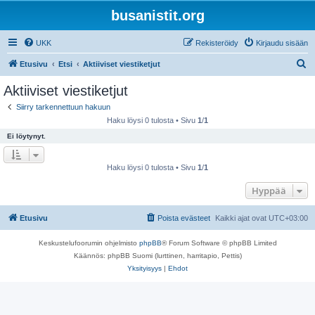
busanistit.org
UKK
Rekisteröidy
Kirjaudu sisään
E
Etusivu
Etsi
Aktiiviset viestiketjut
t
Aktiiviset viestiketjut
s
Siirry tarkennettuun hakuun
i
Haku löysi 0 tulosta • Sivu
1
/
1
Ei löytynyt.
Haku löysi 0 tulosta • Sivu
1
/
1
Hyppää
Etusivu
Poista evästeet
Kaikki ajat ovat
UTC+03:00
Keskustelufoorumin ohjelmisto
phpBB
® Forum Software © phpBB Limited
Käännös: phpBB Suomi (lurttinen, harritapio, Pettis)
Yksityisyys
|
Ehdot