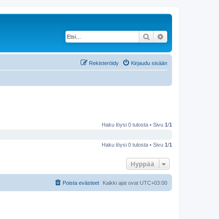
Etsi
Tarkennettu haku
Rekisteröidy
Kirjaudu sisään
Haku löysi 0 tulosta • Sivu
1
/
1
Haku löysi 0 tulosta • Sivu
1
/
1
Hyppää
Poista evästeet
Kaikki ajat ovat
UTC+03:00