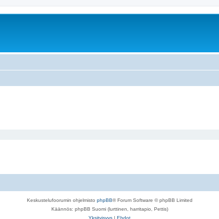
Keskustelufoorumin ohjelmisto
phpBB
® Forum Software © phpBB Limited
Käännös: phpBB Suomi (lurttinen, harritapio, Pettis)
Yksityisyys
|
Ehdot