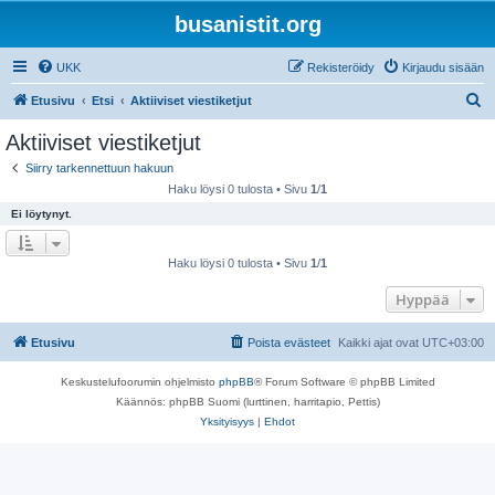
busanistit.org
UKK
Rekisteröidy
Kirjaudu sisään
E
Etusivu
Etsi
Aktiiviset viestiketjut
t
Aktiiviset viestiketjut
s
Siirry tarkennettuun hakuun
i
Haku löysi 0 tulosta • Sivu
1
/
1
Ei löytynyt.
Haku löysi 0 tulosta • Sivu
1
/
1
Hyppää
Etusivu
Poista evästeet
Kaikki ajat ovat
UTC+03:00
Keskustelufoorumin ohjelmisto
phpBB
® Forum Software © phpBB Limited
Käännös: phpBB Suomi (lurttinen, harritapio, Pettis)
Yksityisyys
|
Ehdot