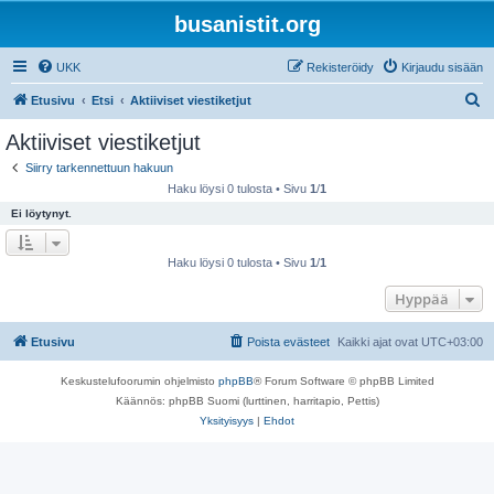
busanistit.org
UKK
Rekisteröidy
Kirjaudu sisään
E
Etusivu
Etsi
Aktiiviset viestiketjut
t
Aktiiviset viestiketjut
s
Siirry tarkennettuun hakuun
i
Haku löysi 0 tulosta • Sivu
1
/
1
Ei löytynyt.
Haku löysi 0 tulosta • Sivu
1
/
1
Hyppää
Etusivu
Poista evästeet
Kaikki ajat ovat
UTC+03:00
Keskustelufoorumin ohjelmisto
phpBB
® Forum Software © phpBB Limited
Käännös: phpBB Suomi (lurttinen, harritapio, Pettis)
Yksityisyys
|
Ehdot