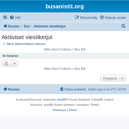
busanistit.org
UKK
Rekisteröidy
Kirjaudu sisään
E
Etusivu
Etsi
Aktiiviset viestiketjut
t
Aktiiviset viestiketjut
s
Siirry tarkennettuun hakuun
i
Haku löysi 0 tulosta • Sivu
1
/
1
Ei löytynyt.
Haku löysi 0 tulosta • Sivu
1
/
1
Hyppää
Etusivu
Poista evästeet
Kaikki ajat ovat
UTC+03:00
Keskustelufoorumin ohjelmisto
phpBB
® Forum Software © phpBB Limited
Käännös: phpBB Suomi (lurttinen, harritapio, Pettis)
Yksityisyys
|
Ehdot