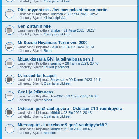
Lähetetty Sijainti:
Osat ja tarvikkeet
Olisi myynnissä - Jos taas palaisi busan pariin
Uusin viesti Kirjoittaja
Jokimaa
«
30 Kesä 2023, 20:52
Lähetetty Sijainti:
Yleistä löpinää
Gen 2 startin rele
Uusin viesti Kirjoittaja
Snake
«
21 Kesä 2023, 16:27
Lähetetty Sijainti:
Osat ja tarvikkeet
M: Suzuki Hayabusa Turbo vm. 2000
Uusin viesti Kirjoittaja
SaMi
«
02 Touko 2023, 18:43
Lähetetty Sijainti:
Busat
M:Laukkusarja Givi ja teline busa gen 1
Uusin viesti Kirjoittaja
sammy
«
28 Tammi 2023, 20:46
Lähetetty Sijainti:
Laukut ja telineet
O: Ecueditor kaapeli
Uusin viesti Kirjoittaja
Snowman
«
09 Tammi 2023, 14:11
Lähetetty Sijainti:
Osat ja tarvikkeet
Gen1 ja 240rengas
Uusin viesti Kirjoittaja
Tero262
«
23 Syys 2022, 18:03
Lähetetty Sijainti:
Modit
Ostetaan gen2 vauhtipyörä - Ostetaan 24-1 vauhtipyörä
Uusin viesti Kirjoittaja
Mörkö
«
23 Elo 2022, 20:45
Lähetetty Sijainti:
Osat ja tarvikkeet
Microsquirt - Lukeeko mS gen1 vauhtipyörää ?
Uusin viesti Kirjoittaja
Mörkö
«
19 Elo 2022, 08:45
Lähetetty Sijainti:
Moottori