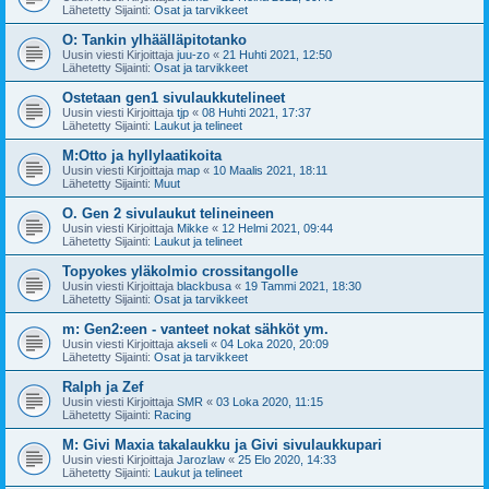
Lähetetty Sijainti:
Osat ja tarvikkeet
O: Tankin ylhäälläpitotanko
Uusin viesti Kirjoittaja
juu-zo
«
21 Huhti 2021, 12:50
Lähetetty Sijainti:
Osat ja tarvikkeet
Ostetaan gen1 sivulaukkutelineet
Uusin viesti Kirjoittaja
tjp
«
08 Huhti 2021, 17:37
Lähetetty Sijainti:
Laukut ja telineet
M:Otto ja hyllylaatikoita
Uusin viesti Kirjoittaja
map
«
10 Maalis 2021, 18:11
Lähetetty Sijainti:
Muut
O. Gen 2 sivulaukut telineineen
Uusin viesti Kirjoittaja
Mikke
«
12 Helmi 2021, 09:44
Lähetetty Sijainti:
Laukut ja telineet
Topyokes yläkolmio crossitangolle
Uusin viesti Kirjoittaja
blackbusa
«
19 Tammi 2021, 18:30
Lähetetty Sijainti:
Osat ja tarvikkeet
m: Gen2:een - vanteet nokat sähköt ym.
Uusin viesti Kirjoittaja
akseli
«
04 Loka 2020, 20:09
Lähetetty Sijainti:
Osat ja tarvikkeet
Ralph ja Zef
Uusin viesti Kirjoittaja
SMR
«
03 Loka 2020, 11:15
Lähetetty Sijainti:
Racing
M: Givi Maxia takalaukku ja Givi sivulaukkupari
Uusin viesti Kirjoittaja
Jarozlaw
«
25 Elo 2020, 14:33
Lähetetty Sijainti:
Laukut ja telineet