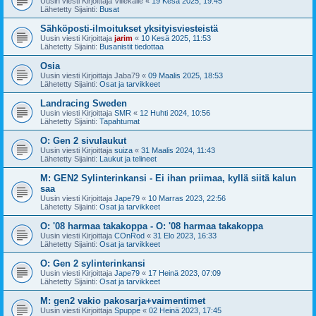
Uusin viesti Kirjoittaja
Villekalle
«
19 Kesä 2025, 19:45
Lähetetty Sijainti:
Busat
Sähköposti-ilmoitukset yksityisviesteistä
Uusin viesti Kirjoittaja
jarim
«
10 Kesä 2025, 11:53
Lähetetty Sijainti:
Busanistit tiedottaa
Osia
Uusin viesti Kirjoittaja
Jaba79
«
09 Maalis 2025, 18:53
Lähetetty Sijainti:
Osat ja tarvikkeet
Landracing Sweden
Uusin viesti Kirjoittaja
SMR
«
12 Huhti 2024, 10:56
Lähetetty Sijainti:
Tapahtumat
O: Gen 2 sivulaukut
Uusin viesti Kirjoittaja
suiza
«
31 Maalis 2024, 11:43
Lähetetty Sijainti:
Laukut ja telineet
M: GEN2 Sylinterinkansi - Ei ihan priimaa, kyllä siitä kalun
saa
Uusin viesti Kirjoittaja
Jape79
«
10 Marras 2023, 22:56
Lähetetty Sijainti:
Osat ja tarvikkeet
O: '08 harmaa takakoppa - O: '08 harmaa takakoppa
Uusin viesti Kirjoittaja
COnRod
«
31 Elo 2023, 16:33
Lähetetty Sijainti:
Osat ja tarvikkeet
O: Gen 2 sylinterinkansi
Uusin viesti Kirjoittaja
Jape79
«
17 Heinä 2023, 07:09
Lähetetty Sijainti:
Osat ja tarvikkeet
M: gen2 vakio pakosarja+vaimentimet
Uusin viesti Kirjoittaja
Spuppe
«
02 Heinä 2023, 17:45