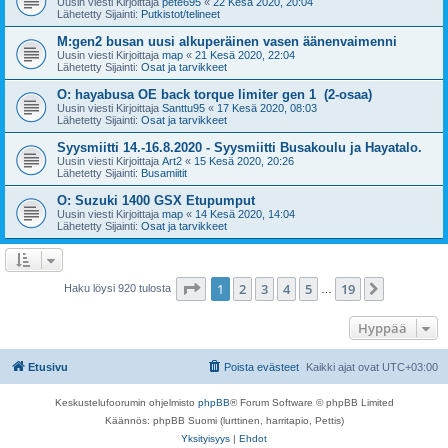
Uusin viesti Kirjoittaja
pete695
«
22 Kesä 2020, 20:04
Lähetetty Sijainti:
Putkistot/telineet
M:gen2 busan uusi alkuperäinen vasen äänenvaimenni
Uusin viesti Kirjoittaja
map
«
21 Kesä 2020, 22:04
Lähetetty Sijainti:
Osat ja tarvikkeet
O: hayabusa OE back torque limiter gen 1 (2-osaa)
Uusin viesti Kirjoittaja
Santtu95
«
17 Kesä 2020, 08:03
Lähetetty Sijainti:
Osat ja tarvikkeet
Syysmiitti 14.-16.8.2020 - Syysmiitti Busakoulu ja Hayatalo.
Uusin viesti Kirjoittaja
Art2
«
15 Kesä 2020, 20:26
Lähetetty Sijainti:
Busamiitit
O: Suzuki 1400 GSX Etupumput
Uusin viesti Kirjoittaja
map
«
14 Kesä 2020, 14:04
Lähetetty Sijainti:
Osat ja tarvikkeet
Sivu
1
/
19
1
2
3
4
5
19
Seuraava
Haku löysi 920 tulosta
…
Hyppää
Etusivu
Poista evästeet
Kaikki ajat ovat
UTC+03:00
Keskustelufoorumin ohjelmisto
phpBB
® Forum Software © phpBB Limited
Käännös: phpBB Suomi (lurttinen, harritapio, Pettis)
Yksityisyys
|
Ehdot