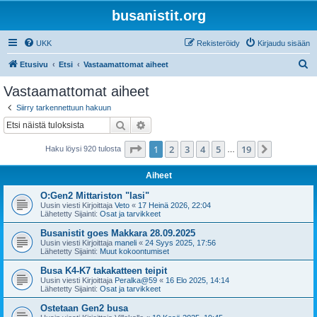
busanistit.org
UKK
Rekisteröidy
Kirjaudu sisään
E
Etusivu
Etsi
Vastaamattomat aiheet
t
Vastaamattomat aiheet
s
Siirry tarkennettuun hakuun
i
Etsi
Tarkennettu haku
Sivu
1
/
19
1
2
3
4
5
19
Seuraava
Haku löysi 920 tulosta
…
Aiheet
O:Gen2 Mittariston "lasi"
Uusin viesti Kirjoittaja
Veto
«
17 Heinä 2026, 22:04
Lähetetty Sijainti:
Osat ja tarvikkeet
Busanistit goes Makkara 28.09.2025
Uusin viesti Kirjoittaja
maneli
«
24 Syys 2025, 17:56
Lähetetty Sijainti:
Muut kokoontumiset
Busa K4-K7 takakatteen teipit
Uusin viesti Kirjoittaja
Peralka@59
«
16 Elo 2025, 14:14
Lähetetty Sijainti:
Osat ja tarvikkeet
Ostetaan Gen2 busa