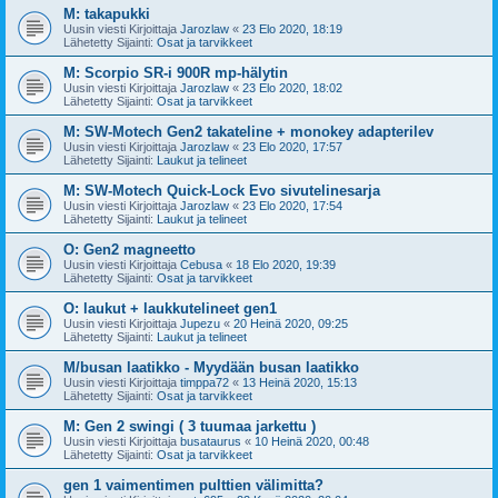
M: takapukki
Uusin viesti Kirjoittaja
Jarozlaw
«
23 Elo 2020, 18:19
Lähetetty Sijainti:
Osat ja tarvikkeet
M: Scorpio SR-i 900R mp-hälytin
Uusin viesti Kirjoittaja
Jarozlaw
«
23 Elo 2020, 18:02
Lähetetty Sijainti:
Osat ja tarvikkeet
M: SW-Motech Gen2 takateline + monokey adapterilev
Uusin viesti Kirjoittaja
Jarozlaw
«
23 Elo 2020, 17:57
Lähetetty Sijainti:
Laukut ja telineet
M: SW-Motech Quick-Lock Evo sivutelinesarja
Uusin viesti Kirjoittaja
Jarozlaw
«
23 Elo 2020, 17:54
Lähetetty Sijainti:
Laukut ja telineet
O: Gen2 magneetto
Uusin viesti Kirjoittaja
Cebusa
«
18 Elo 2020, 19:39
Lähetetty Sijainti:
Osat ja tarvikkeet
O: laukut + laukkutelineet gen1
Uusin viesti Kirjoittaja
Jupezu
«
20 Heinä 2020, 09:25
Lähetetty Sijainti:
Laukut ja telineet
M/busan laatikko - Myydään busan laatikko
Uusin viesti Kirjoittaja
timppa72
«
13 Heinä 2020, 15:13
Lähetetty Sijainti:
Osat ja tarvikkeet
M: Gen 2 swingi ( 3 tuumaa jarkettu )
Uusin viesti Kirjoittaja
busataurus
«
10 Heinä 2020, 00:48
Lähetetty Sijainti:
Osat ja tarvikkeet
gen 1 vaimentimen pulttien välimitta?