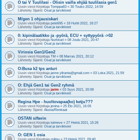
O tai V Tuulilasi - Olisin vailla ehjää tuulilasia gen1
Uusin viesti Kirjoittaja
Tomppa83
«
30 Touko 2022, 14:59
Lähetetty Sijainti:
Osat ja tarvikkeet
M/gen 1 ohjausiskari
Uusin viesti Kirjoittaja
pete695
«
18 Huhti 2022, 18:27
Lähetetty Sijainti:
Osat ja tarvikkeet
0: kipinälaatikko ja -pyörä, ECU + syttypyörä ->02
Uusin viesti Kirjoittaja
Nurkkari
«
08 Joulu 2021, 20:47
Lähetetty Sijainti:
Osat ja tarvikkeet
Viriosia Gen1/Gen2
Uusin viesti Kirjoittaja
TM
«
08 Marras 2021, 20:12
Lähetetty Sijainti:
Osat ja tarvikkeet
O:Busa k2 tps anturi
Uusin viesti Kirjoittaja
janne.yliranta@gmail.com
«
03 Loka 2021, 21:59
Lähetetty Sijainti:
Osat ja tarvikkeet
O: Ehjä Gen1 tai Gen2 ryhmä
Uusin viesti Kirjoittaja
jarim
«
03 Syys 2021, 20:08
Lähetetty Sijainti:
Osat ja tarvikkeet
Regina Hpe - huoltovapaa(ko) ketju???
Uusin viesti Kirjoittaja
jenina
«
25 Elo 2021, 16:05
Lähetetty Sijainti:
Alusta/Renkaat
OSTAN sifterin
Uusin viesti Kirjoittaja
toimeve
«
27 Heinä 2021, 15:26
Lähetetty Sijainti:
Osat ja tarvikkeet
O: GEN 1 osia
Uusin viesti Kirjoittaja
rsilmu
«
23 Heinä 2021, 09:40