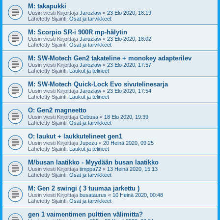
M: takapukki
Uusin viesti Kirjoittaja
Jarozlaw
«
23 Elo 2020, 18:19
Lähetetty Sijainti:
Osat ja tarvikkeet
M: Scorpio SR-i 900R mp-hälytin
Uusin viesti Kirjoittaja
Jarozlaw
«
23 Elo 2020, 18:02
Lähetetty Sijainti:
Osat ja tarvikkeet
M: SW-Motech Gen2 takateline + monokey adapterilev
Uusin viesti Kirjoittaja
Jarozlaw
«
23 Elo 2020, 17:57
Lähetetty Sijainti:
Laukut ja telineet
M: SW-Motech Quick-Lock Evo sivutelinesarja
Uusin viesti Kirjoittaja
Jarozlaw
«
23 Elo 2020, 17:54
Lähetetty Sijainti:
Laukut ja telineet
O: Gen2 magneetto
Uusin viesti Kirjoittaja
Cebusa
«
18 Elo 2020, 19:39
Lähetetty Sijainti:
Osat ja tarvikkeet
O: laukut + laukkutelineet gen1
Uusin viesti Kirjoittaja
Jupezu
«
20 Heinä 2020, 09:25
Lähetetty Sijainti:
Laukut ja telineet
M/busan laatikko - Myydään busan laatikko
Uusin viesti Kirjoittaja
timppa72
«
13 Heinä 2020, 15:13
Lähetetty Sijainti:
Osat ja tarvikkeet
M: Gen 2 swingi ( 3 tuumaa jarkettu )
Uusin viesti Kirjoittaja
busataurus
«
10 Heinä 2020, 00:48
Lähetetty Sijainti:
Osat ja tarvikkeet
gen 1 vaimentimen pulttien välimitta?