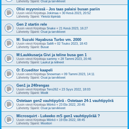
Lähetetty Sijainti:
Osat ja tarvikkeet
Olisi myynnissä - Jos taas palaisi busan pariin
Uusin viesti Kirjoittaja
Jokimaa
«
30 Kesä 2023, 20:52
Lähetetty Sijainti:
Yleistä löpinää
Gen 2 startin rele
Uusin viesti Kirjoittaja
Snake
«
21 Kesä 2023, 16:27
Lähetetty Sijainti:
Osat ja tarvikkeet
M: Suzuki Hayabusa Turbo vm. 2000
Uusin viesti Kirjoittaja
SaMi
«
02 Touko 2023, 18:43
Lähetetty Sijainti:
Busat
M:Laukkusarja Givi ja teline busa gen 1
Uusin viesti Kirjoittaja
sammy
«
28 Tammi 2023, 20:46
Lähetetty Sijainti:
Laukut ja telineet
O: Ecueditor kaapeli
Uusin viesti Kirjoittaja
Snowman
«
09 Tammi 2023, 14:11
Lähetetty Sijainti:
Osat ja tarvikkeet
Gen1 ja 240rengas
Uusin viesti Kirjoittaja
Tero262
«
23 Syys 2022, 18:03
Lähetetty Sijainti:
Modit
Ostetaan gen2 vauhtipyörä - Ostetaan 24-1 vauhtipyörä
Uusin viesti Kirjoittaja
Mörkö
«
23 Elo 2022, 20:45
Lähetetty Sijainti:
Osat ja tarvikkeet
Microsquirt - Lukeeko mS gen1 vauhtipyörää ?
Uusin viesti Kirjoittaja
Mörkö
«
19 Elo 2022, 08:45
Lähetetty Sijainti:
Moottori