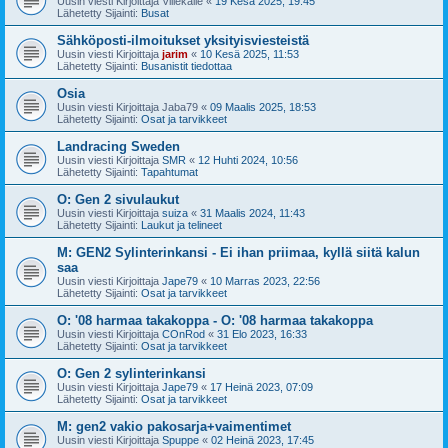
Uusin viesti Kirjoittaja
Villekalle
«
19 Kesä 2025, 19:45
Lähetetty Sijainti:
Busat
Sähköposti-ilmoitukset yksityisviesteistä
Uusin viesti Kirjoittaja
jarim
«
10 Kesä 2025, 11:53
Lähetetty Sijainti:
Busanistit tiedottaa
Osia
Uusin viesti Kirjoittaja
Jaba79
«
09 Maalis 2025, 18:53
Lähetetty Sijainti:
Osat ja tarvikkeet
Landracing Sweden
Uusin viesti Kirjoittaja
SMR
«
12 Huhti 2024, 10:56
Lähetetty Sijainti:
Tapahtumat
O: Gen 2 sivulaukut
Uusin viesti Kirjoittaja
suiza
«
31 Maalis 2024, 11:43
Lähetetty Sijainti:
Laukut ja telineet
M: GEN2 Sylinterinkansi - Ei ihan priimaa, kyllä siitä kalun
saa
Uusin viesti Kirjoittaja
Jape79
«
10 Marras 2023, 22:56
Lähetetty Sijainti:
Osat ja tarvikkeet
O: '08 harmaa takakoppa - O: '08 harmaa takakoppa
Uusin viesti Kirjoittaja
COnRod
«
31 Elo 2023, 16:33
Lähetetty Sijainti:
Osat ja tarvikkeet
O: Gen 2 sylinterinkansi
Uusin viesti Kirjoittaja
Jape79
«
17 Heinä 2023, 07:09
Lähetetty Sijainti:
Osat ja tarvikkeet
M: gen2 vakio pakosarja+vaimentimet
Uusin viesti Kirjoittaja
Spuppe
«
02 Heinä 2023, 17:45