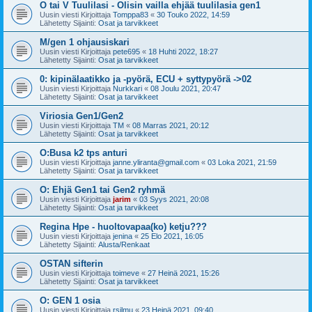
O tai V Tuulilasi - Olisin vailla ehjää tuulilasia gen1
Uusin viesti Kirjoittaja
Tomppa83
«
30 Touko 2022, 14:59
Lähetetty Sijainti:
Osat ja tarvikkeet
M/gen 1 ohjausiskari
Uusin viesti Kirjoittaja
pete695
«
18 Huhti 2022, 18:27
Lähetetty Sijainti:
Osat ja tarvikkeet
0: kipinälaatikko ja -pyörä, ECU + syttypyörä ->02
Uusin viesti Kirjoittaja
Nurkkari
«
08 Joulu 2021, 20:47
Lähetetty Sijainti:
Osat ja tarvikkeet
Viriosia Gen1/Gen2
Uusin viesti Kirjoittaja
TM
«
08 Marras 2021, 20:12
Lähetetty Sijainti:
Osat ja tarvikkeet
O:Busa k2 tps anturi
Uusin viesti Kirjoittaja
janne.yliranta@gmail.com
«
03 Loka 2021, 21:59
Lähetetty Sijainti:
Osat ja tarvikkeet
O: Ehjä Gen1 tai Gen2 ryhmä
Uusin viesti Kirjoittaja
jarim
«
03 Syys 2021, 20:08
Lähetetty Sijainti:
Osat ja tarvikkeet
Regina Hpe - huoltovapaa(ko) ketju???
Uusin viesti Kirjoittaja
jenina
«
25 Elo 2021, 16:05
Lähetetty Sijainti:
Alusta/Renkaat
OSTAN sifterin
Uusin viesti Kirjoittaja
toimeve
«
27 Heinä 2021, 15:26
Lähetetty Sijainti:
Osat ja tarvikkeet
O: GEN 1 osia
Uusin viesti Kirjoittaja
rsilmu
«
23 Heinä 2021, 09:40