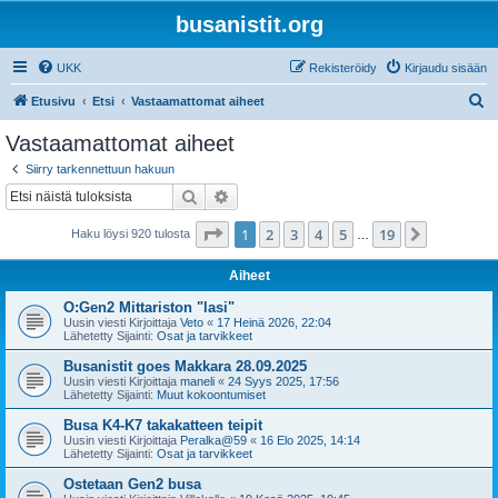
busanistit.org
UKK
Rekisteröidy
Kirjaudu sisään
E
Etusivu
Etsi
Vastaamattomat aiheet
t
Vastaamattomat aiheet
s
Siirry tarkennettuun hakuun
i
Etsi
Tarkennettu haku
Sivu
1
/
19
1
2
3
4
5
19
Seuraava
Haku löysi 920 tulosta
…
Aiheet
O:Gen2 Mittariston "lasi"
Uusin viesti Kirjoittaja
Veto
«
17 Heinä 2026, 22:04
Lähetetty Sijainti:
Osat ja tarvikkeet
Busanistit goes Makkara 28.09.2025
Uusin viesti Kirjoittaja
maneli
«
24 Syys 2025, 17:56
Lähetetty Sijainti:
Muut kokoontumiset
Busa K4-K7 takakatteen teipit
Uusin viesti Kirjoittaja
Peralka@59
«
16 Elo 2025, 14:14
Lähetetty Sijainti:
Osat ja tarvikkeet
Ostetaan Gen2 busa