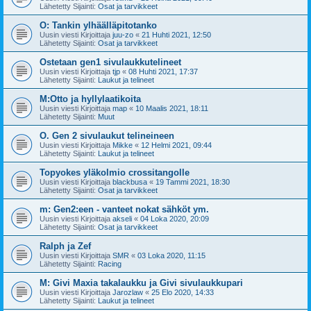
Lähetetty Sijainti:
Osat ja tarvikkeet
O: Tankin ylhäälläpitotanko
Uusin viesti Kirjoittaja
juu-zo
«
21 Huhti 2021, 12:50
Lähetetty Sijainti:
Osat ja tarvikkeet
Ostetaan gen1 sivulaukkutelineet
Uusin viesti Kirjoittaja
tjp
«
08 Huhti 2021, 17:37
Lähetetty Sijainti:
Laukut ja telineet
M:Otto ja hyllylaatikoita
Uusin viesti Kirjoittaja
map
«
10 Maalis 2021, 18:11
Lähetetty Sijainti:
Muut
O. Gen 2 sivulaukut telineineen
Uusin viesti Kirjoittaja
Mikke
«
12 Helmi 2021, 09:44
Lähetetty Sijainti:
Laukut ja telineet
Topyokes yläkolmio crossitangolle
Uusin viesti Kirjoittaja
blackbusa
«
19 Tammi 2021, 18:30
Lähetetty Sijainti:
Osat ja tarvikkeet
m: Gen2:een - vanteet nokat sähköt ym.
Uusin viesti Kirjoittaja
akseli
«
04 Loka 2020, 20:09
Lähetetty Sijainti:
Osat ja tarvikkeet
Ralph ja Zef
Uusin viesti Kirjoittaja
SMR
«
03 Loka 2020, 11:15
Lähetetty Sijainti:
Racing
M: Givi Maxia takalaukku ja Givi sivulaukkupari
Uusin viesti Kirjoittaja
Jarozlaw
«
25 Elo 2020, 14:33
Lähetetty Sijainti:
Laukut ja telineet