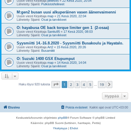
Uusin viesti Kirjoittaja
pete695
«
22 Kesä 2020, 20:04
Lähetetty Sijainti:
Putkistot/telineet
M:gen2 busan uusi alkuperäinen vasen äänenvaimenni
Uusin viesti Kirjoittaja
map
«
21 Kesä 2020, 22:04
Lähetetty Sijainti:
Osat ja tarvikkeet
O: hayabusa OE back torque limiter gen 1 (2-osaa)
Uusin viesti Kirjoittaja
Santtu95
«
17 Kesä 2020, 08:03
Lähetetty Sijainti:
Osat ja tarvikkeet
Syysmiitti 14.-16.8.2020 - Syysmiitti Busakoulu ja Hayatalo.
Uusin viesti Kirjoittaja
Art2
«
15 Kesä 2020, 20:26
Lähetetty Sijainti:
Busamiitit
O: Suzuki 1400 GSX Etupumput
Uusin viesti Kirjoittaja
map
«
14 Kesä 2020, 14:04
Lähetetty Sijainti:
Osat ja tarvikkeet
Sivu
1
/
19
1
2
3
4
5
19
Seuraava
Haku löysi 920 tulosta
…
Hyppää
Etusivu
Poista evästeet
Kaikki ajat ovat
UTC+03:00
Keskustelufoorumin ohjelmisto
phpBB
® Forum Software © phpBB Limited
Käännös: phpBB Suomi (lurttinen, harritapio, Pettis)
Yksityisyys
|
Ehdot