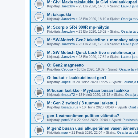
M: Givi Maxia takalaukku ja Givi sivulaukkupari
Kirjoittaja
Jarozlaw
»
25 Elo 2020, 14:33
» Sijainti:
Laukut ja te
M: takapukki
Kirjoittaja
Jarozlaw
»
23 Elo 2020, 18:19
» Sijainti:
Osat ja tar
M: Scorpio SR-i 900R mp-hälytin
Kirjoittaja
Jarozlaw
»
23 Elo 2020, 18:02
» Sijainti:
Osat ja tar
M: SW-Motech Gen2 takateline + monokey adapt
Kirjoittaja
Jarozlaw
»
23 Elo 2020, 17:57
» Sijainti:
Laukut ja te
M: SW-Motech Quick-Lock Evo sivutelinesarja
Kirjoittaja
Jarozlaw
»
23 Elo 2020, 17:54
» Sijainti:
Laukut ja te
O: Gen2 magneetto
Kirjoittaja
Cebusa
»
18 Elo 2020, 19:39
» Sijainti:
Osat ja tarv
O: laukut + laukkutelineet gen1
Kirjoittaja
Jupezu
»
20 Heinä 2020, 09:25
» Sijainti:
Laukut ja t
M/busan laatikko - Myydään busan laatikko
Kirjoittaja
timppa72
»
13 Heinä 2020, 15:13
» Sijainti:
Osat ja 
M: Gen 2 swingi ( 3 tuumaa jarkettu )
Kirjoittaja
busataurus
»
10 Heinä 2020, 00:48
» Sijainti:
Osat j
gen 1 vaimentimen pulttien välimitta?
Kirjoittaja
pete695
»
22 Kesä 2020, 20:04
» Sijainti:
Putkistot/t
M:gen2 busan uusi alkuperäinen vasen äänenv
Kirjoittaja
map
»
21 Kesä 2020, 22:04
» Sijainti:
Osat ja tarvik