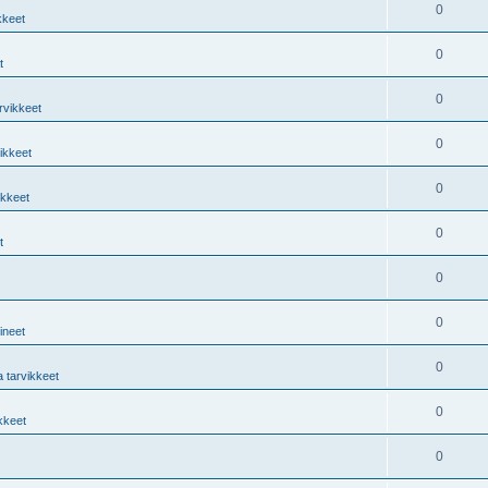
0
kkeet
0
t
0
rvikkeet
0
vikkeet
0
ikkeet
0
t
0
0
lineet
0
a tarvikkeet
0
ikkeet
0