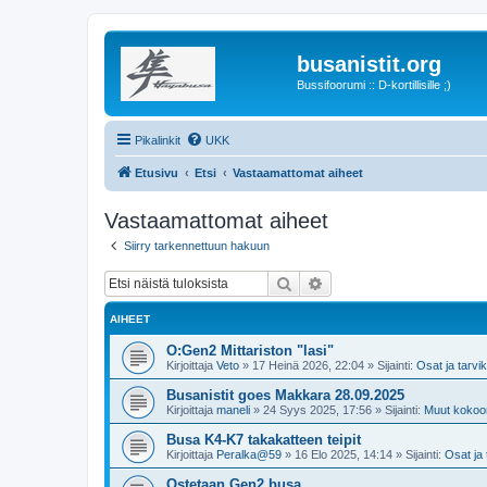
busanistit.org
Bussifoorumi :: D-kortillisille ;)
Pikalinkit
UKK
Etusivu
Etsi
Vastaamattomat aiheet
Vastaamattomat aiheet
Siirry tarkennettuun hakuun
Etsi
Tarkennettu haku
AIHEET
O:Gen2 Mittariston "lasi"
Kirjoittaja
Veto
»
17 Heinä 2026, 22:04
» Sijainti:
Osat ja tarvi
Busanistit goes Makkara 28.09.2025
Kirjoittaja
maneli
»
24 Syys 2025, 17:56
» Sijainti:
Muut kokoo
Busa K4-K7 takakatteen teipit
Kirjoittaja
Peralka@59
»
16 Elo 2025, 14:14
» Sijainti:
Osat ja 
Ostetaan Gen2 busa