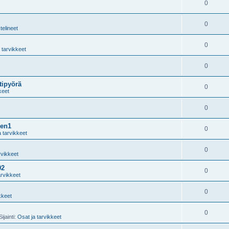
0
0
telineet
0
 tarvikkeet
0
tipyörä
0
keet
0
gen1
0
a tarvikkeet
0
rvikkeet
02
0
arvikkeet
0
kkeet
0
ijainti:
Osat ja tarvikkeet