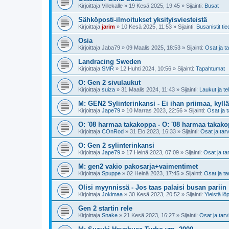
Kirjoittaja
Villekalle
»
19 Kesä 2025, 19:45
» Sijainti:
Busat
Sähköposti-ilmoitukset yksityisviesteistä
Kirjoittaja
jarim
»
10 Kesä 2025, 11:53
» Sijainti:
Busanistit tie
Osia
Kirjoittaja
Jaba79
»
09 Maalis 2025, 18:53
» Sijainti:
Osat ja t
Landracing Sweden
Kirjoittaja
SMR
»
12 Huhti 2024, 10:56
» Sijainti:
Tapahtumat
O: Gen 2 sivulaukut
Kirjoittaja
suiza
»
31 Maalis 2024, 11:43
» Sijainti:
Laukut ja te
M: GEN2 Sylinterinkansi - Ei ihan priimaa, kyllä
Kirjoittaja
Jape79
»
10 Marras 2023, 22:56
» Sijainti:
Osat ja t
O: '08 harmaa takakoppa - O: '08 harmaa takak
Kirjoittaja
COnRod
»
31 Elo 2023, 16:33
» Sijainti:
Osat ja tar
O: Gen 2 sylinterinkansi
Kirjoittaja
Jape79
»
17 Heinä 2023, 07:09
» Sijainti:
Osat ja ta
M: gen2 vakio pakosarja+vaimentimet
Kirjoittaja
Spuppe
»
02 Heinä 2023, 17:45
» Sijainti:
Osat ja ta
Olisi myynnissä - Jos taas palaisi busan pariin
Kirjoittaja
Jokimaa
»
30 Kesä 2023, 20:52
» Sijainti:
Yleistä lö
Gen 2 startin rele
Kirjoittaja
Snake
»
21 Kesä 2023, 16:27
» Sijainti:
Osat ja tarv