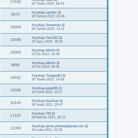
17434
02 Touko 2023, 18:43
Kirjoittaja
sammy
9970
28 Tammi 2023, 20:46
Kirjoittaja
Snowman
10069
09 Tammi 2023, 14:11
Kirjoittaja
Tero262
10498
23 Syys 2022, 18:03
Kirjoittaja
Mörkö
10000
23 Elo 2022, 20:45
Kirjoittaja
Mörkö
9996
19 Elo 2022, 08:45
Kirjoittaja
Tomppa83
10032
30 Touko 2022, 14:59
Kirjoittaja
pete695
10506
18 Huhti 2022, 18:27
Kirjoittaja
Nurkkari
10145
08 Joulu 2021, 20:47
Kirjoittaja
TM
11165
08 Marras 2021, 20:12
Kirjoittaja
janne.yliranta@gmail.com
11366
03 Loka 2021, 21:59