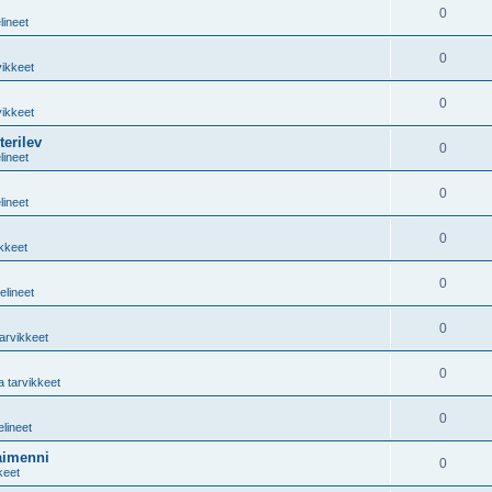
0
lineet
0
vikkeet
0
vikkeet
erilev
0
lineet
0
lineet
0
ikkeet
0
elineet
0
tarvikkeet
0
a tarvikkeet
0
elineet
aimenni
0
keet