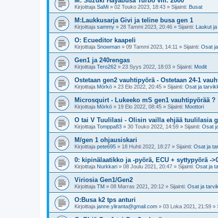
M: Suzuki Hayabusa Turbo vm. 2000
Kirjoittaja
SaMi
»
02 Touko 2023, 18:43
» Sijainti:
Busat
M:Laukkusarja Givi ja teline busa gen 1
Kirjoittaja
sammy
»
28 Tammi 2023, 20:46
» Sijainti:
Laukut ja 
O: Ecueditor kaapeli
Kirjoittaja
Snowman
»
09 Tammi 2023, 14:11
» Sijainti:
Osat ja
Gen1 ja 240rengas
Kirjoittaja
Tero262
»
23 Syys 2022, 18:03
» Sijainti:
Modit
Ostetaan gen2 vauhtipyörä - Ostetaan 24-1 vauh
Kirjoittaja
Mörkö
»
23 Elo 2022, 20:45
» Sijainti:
Osat ja tarvik
Microsquirt - Lukeeko mS gen1 vauhtipyörää ?
Kirjoittaja
Mörkö
»
19 Elo 2022, 08:45
» Sijainti:
Moottori
O tai V Tuulilasi - Olisin vailla ehjää tuulilasia 
Kirjoittaja
Tomppa83
»
30 Touko 2022, 14:59
» Sijainti:
Osat j
M/gen 1 ohjausiskari
Kirjoittaja
pete695
»
18 Huhti 2022, 18:27
» Sijainti:
Osat ja ta
0: kipinälaatikko ja -pyörä, ECU + syttypyörä ->
Kirjoittaja
Nurkkari
»
08 Joulu 2021, 20:47
» Sijainti:
Osat ja t
Viriosia Gen1/Gen2
Kirjoittaja
TM
»
08 Marras 2021, 20:12
» Sijainti:
Osat ja tarvi
O:Busa k2 tps anturi
Kirjoittaja
janne.yliranta@gmail.com
»
03 Loka 2021, 21:59
» S