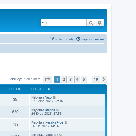
Etsi
Tarkennettu haku
Rekisteröidy
Kirjaudu sisään
Sivu
1
/
19
1
2
3
4
5
19
Seuraava
Haku löysi 920 tulosta
…
LUETTU
UUSIN VIESTI
Kirjoittaja
Veto
35
17 Heinä 2026, 22:04
Kirjoittaja
maneli
630
24 Syys 2025, 17:56
Kirjoittaja
Peralka@59
789
16 Elo 2025, 14:14
Kirjoittaja
Villekalle