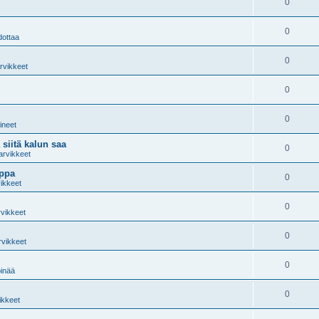
0
0
dottaa
0
arvikkeet
0
0
lineet
 siitä kalun saa
0
arvikkeet
oppa
0
vikkeet
0
rvikkeet
0
rvikkeet
0
pinää
0
ikkeet