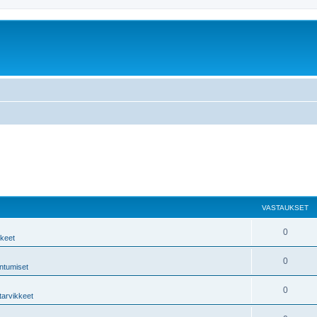
VASTAUKSET
0
kkeet
0
ntumiset
0
tarvikkeet