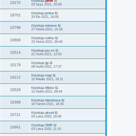
Kirjoittaja
jarim
10270
03 Syys 2021, 20:08
Kirjoittaja
jenina
18701
25 Elo 2021, 16:05
Kirjoittaja
toimeve
10798
27 Heinä 2021, 15:26
Kirjoittaja
rsilmu
10668
23 Heinä 2021, 09:40
Kirjoittaja
juu-zo
10514
21 Huhti 2021, 12:50
Kirjoittaja
tjp
10179
08 Huhti 2021, 17:37
Kirjoittaja
map
18212
10 Maalis 2021, 18:11
Kirjoittaja
Mikke
10528
12 Helmi 2021, 09:44
Kirjoittaja
blackbusa
10398
19 Tammi 2021, 18:30
Kirjoittaja
akseli
10721
04 Loka 2020, 20:09
Kirjoittaja
SMR
10661
03 Loka 2020, 11:15