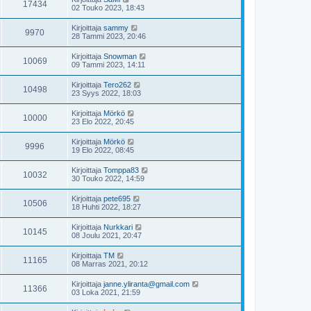
17434
02 Touko 2023, 18:43
Kirjoittaja
sammy
9970
28 Tammi 2023, 20:46
Kirjoittaja
Snowman
10069
09 Tammi 2023, 14:11
Kirjoittaja
Tero262
10498
23 Syys 2022, 18:03
Kirjoittaja
Mörkö
10000
23 Elo 2022, 20:45
Kirjoittaja
Mörkö
9996
19 Elo 2022, 08:45
Kirjoittaja
Tomppa83
10032
30 Touko 2022, 14:59
Kirjoittaja
pete695
10506
18 Huhti 2022, 18:27
Kirjoittaja
Nurkkari
10145
08 Joulu 2021, 20:47
Kirjoittaja
TM
11165
08 Marras 2021, 20:12
Kirjoittaja
janne.yliranta@gmail.com
11366
03 Loka 2021, 21:59