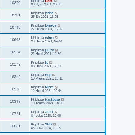
Kirjoittaja
jarim
10270
03 Syys 2021, 20:08
Kirjoittaja
jenina
18701
25 Elo 2021, 16:05
Kirjoittaja
toimeve
10798
27 Heinä 2021, 15:26
Kirjoittaja
rsilmu
10668
23 Heinä 2021, 09:40
Kirjoittaja
juu-zo
10514
21 Huhti 2021, 12:50
Kirjoittaja
tjp
10179
08 Huhti 2021, 17:37
Kirjoittaja
map
18212
10 Maalis 2021, 18:11
Kirjoittaja
Mikke
10528
12 Helmi 2021, 09:44
Kirjoittaja
blackbusa
10398
19 Tammi 2021, 18:30
Kirjoittaja
akseli
10721
04 Loka 2020, 20:09
Kirjoittaja
SMR
10661
03 Loka 2020, 11:15