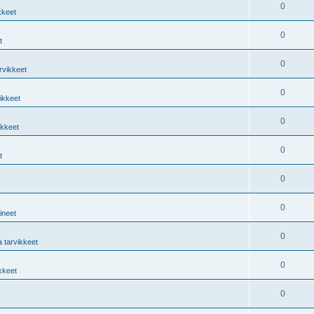
0
kkeet
0
t
0
rvikkeet
0
vikkeet
0
ikkeet
0
t
0
0
lineet
0
a tarvikkeet
0
ikkeet
0