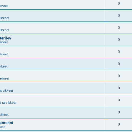
0
lineet
0
vikkeet
0
vikkeet
erilev
0
lineet
0
lineet
0
ikkeet
0
elineet
0
tarvikkeet
0
a tarvikkeet
0
elineet
aimenni
0
keet