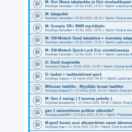
M: Givi Maxia takalaukku ja Givi sivulaukkupari
Kirjoittaja
Jarozlaw
»
25 Elo 2020, 14:33
» Sijainti:
Laukut ja te
M: takapukki
Kirjoittaja
Jarozlaw
»
23 Elo 2020, 18:19
» Sijainti:
Osat ja tar
M: Scorpio SR-i 900R mp-hälytin
Kirjoittaja
Jarozlaw
»
23 Elo 2020, 18:02
» Sijainti:
Osat ja tar
M: SW-Motech Gen2 takateline + monokey adapt
Kirjoittaja
Jarozlaw
»
23 Elo 2020, 17:57
» Sijainti:
Laukut ja te
M: SW-Motech Quick-Lock Evo sivutelinesarja
Kirjoittaja
Jarozlaw
»
23 Elo 2020, 17:54
» Sijainti:
Laukut ja te
O: Gen2 magneetto
Kirjoittaja
Cebusa
»
18 Elo 2020, 19:39
» Sijainti:
Osat ja tarv
O: laukut + laukkutelineet gen1
Kirjoittaja
Jupezu
»
20 Heinä 2020, 09:25
» Sijainti:
Laukut ja t
M/busan laatikko - Myydään busan laatikko
Kirjoittaja
timppa72
»
13 Heinä 2020, 15:13
» Sijainti:
Osat ja 
M: Gen 2 swingi ( 3 tuumaa jarkettu )
Kirjoittaja
busataurus
»
10 Heinä 2020, 00:48
» Sijainti:
Osat j
gen 1 vaimentimen pulttien välimitta?
Kirjoittaja
pete695
»
22 Kesä 2020, 20:04
» Sijainti:
Putkistot/t
M:gen2 busan uusi alkuperäinen vasen äänenv
Kirjoittaja
map
»
21 Kesä 2020, 22:04
» Sijainti:
Osat ja tarvik