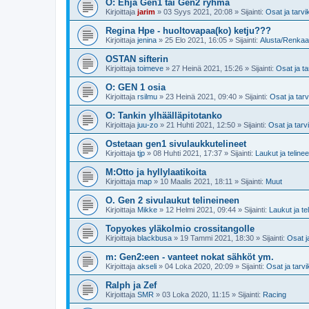
O: Ehjä Gen1 tai Gen2 ryhmä
Kirjoittaja
jarim
»
03 Syys 2021, 20:08
» Sijainti:
Osat ja tarvi
Regina Hpe - huoltovapaa(ko) ketju???
Kirjoittaja
jenina
»
25 Elo 2021, 16:05
» Sijainti:
Alusta/Renkaa
OSTAN sifterin
Kirjoittaja
toimeve
»
27 Heinä 2021, 15:26
» Sijainti:
Osat ja ta
O: GEN 1 osia
Kirjoittaja
rsilmu
»
23 Heinä 2021, 09:40
» Sijainti:
Osat ja tar
O: Tankin ylhäälläpitotanko
Kirjoittaja
juu-zo
»
21 Huhti 2021, 12:50
» Sijainti:
Osat ja tarv
Ostetaan gen1 sivulaukkutelineet
Kirjoittaja
tjp
»
08 Huhti 2021, 17:37
» Sijainti:
Laukut ja telinee
M:Otto ja hyllylaatikoita
Kirjoittaja
map
»
10 Maalis 2021, 18:11
» Sijainti:
Muut
O. Gen 2 sivulaukut telineineen
Kirjoittaja
Mikke
»
12 Helmi 2021, 09:44
» Sijainti:
Laukut ja te
Topyokes yläkolmio crossitangolle
Kirjoittaja
blackbusa
»
19 Tammi 2021, 18:30
» Sijainti:
Osat j
m: Gen2:een - vanteet nokat sähköt ym.
Kirjoittaja
akseli
»
04 Loka 2020, 20:09
» Sijainti:
Osat ja tarv
Ralph ja Zef
Kirjoittaja
SMR
»
03 Loka 2020, 11:15
» Sijainti:
Racing