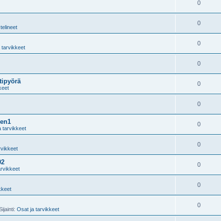
0
0
telineet
0
 tarvikkeet
0
tipyörä
0
keet
0
gen1
0
a tarvikkeet
0
rvikkeet
02
0
arvikkeet
0
kkeet
0
ijainti:
Osat ja tarvikkeet