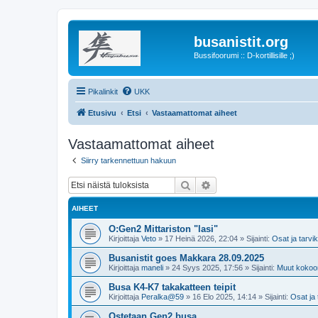
busanistit.org
Bussifoorumi :: D-kortillisille ;)
Pikalinkit
UKK
Etusivu
Etsi
Vastaamattomat aiheet
Vastaamattomat aiheet
Siirry tarkennettuun hakuun
Etsi
Tarkennettu haku
AIHEET
O:Gen2 Mittariston "lasi"
Kirjoittaja
Veto
»
17 Heinä 2026, 22:04
» Sijainti:
Osat ja tarvi
Busanistit goes Makkara 28.09.2025
Kirjoittaja
maneli
»
24 Syys 2025, 17:56
» Sijainti:
Muut kokoo
Busa K4-K7 takakatteen teipit
Kirjoittaja
Peralka@59
»
16 Elo 2025, 14:14
» Sijainti:
Osat ja 
Ostetaan Gen2 busa