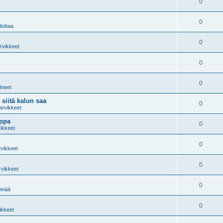
0
0
dottaa
0
arvikkeet
0
0
lineet
 siitä kalun saa
0
arvikkeet
oppa
0
vikkeet
0
rvikkeet
0
rvikkeet
0
pinää
0
ikkeet