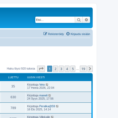
Etsi
Tarkennettu haku
Rekisteröidy
Kirjaudu sisään
Sivu
1
/
19
1
2
3
4
5
19
Seuraava
Haku löysi 920 tulosta
…
LUETTU
UUSIN VIESTI
Kirjoittaja
Veto
35
17 Heinä 2026, 22:04
Kirjoittaja
maneli
630
24 Syys 2025, 17:56
Kirjoittaja
Peralka@59
789
16 Elo 2025, 14:14
Kirjoittaja
Villekalle