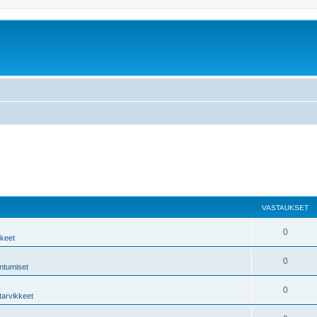
VASTAUKSET
0
kkeet
0
ntumiset
0
tarvikkeet