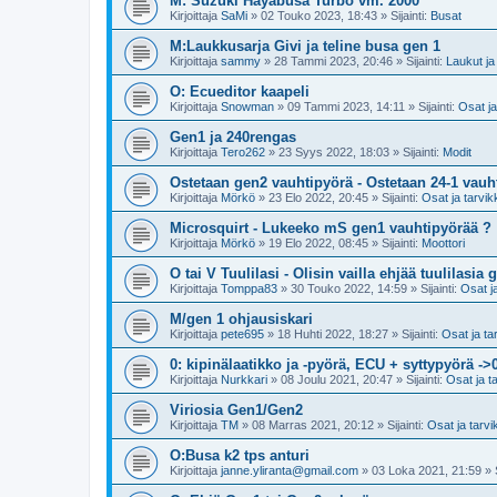
M: Suzuki Hayabusa Turbo vm. 2000
Kirjoittaja
SaMi
»
02 Touko 2023, 18:43
» Sijainti:
Busat
M:Laukkusarja Givi ja teline busa gen 1
Kirjoittaja
sammy
»
28 Tammi 2023, 20:46
» Sijainti:
Laukut ja 
O: Ecueditor kaapeli
Kirjoittaja
Snowman
»
09 Tammi 2023, 14:11
» Sijainti:
Osat ja
Gen1 ja 240rengas
Kirjoittaja
Tero262
»
23 Syys 2022, 18:03
» Sijainti:
Modit
Ostetaan gen2 vauhtipyörä - Ostetaan 24-1 vauh
Kirjoittaja
Mörkö
»
23 Elo 2022, 20:45
» Sijainti:
Osat ja tarvik
Microsquirt - Lukeeko mS gen1 vauhtipyörää ?
Kirjoittaja
Mörkö
»
19 Elo 2022, 08:45
» Sijainti:
Moottori
O tai V Tuulilasi - Olisin vailla ehjää tuulilasia 
Kirjoittaja
Tomppa83
»
30 Touko 2022, 14:59
» Sijainti:
Osat j
M/gen 1 ohjausiskari
Kirjoittaja
pete695
»
18 Huhti 2022, 18:27
» Sijainti:
Osat ja ta
0: kipinälaatikko ja -pyörä, ECU + syttypyörä ->
Kirjoittaja
Nurkkari
»
08 Joulu 2021, 20:47
» Sijainti:
Osat ja t
Viriosia Gen1/Gen2
Kirjoittaja
TM
»
08 Marras 2021, 20:12
» Sijainti:
Osat ja tarvi
O:Busa k2 tps anturi
Kirjoittaja
janne.yliranta@gmail.com
»
03 Loka 2021, 21:59
» S