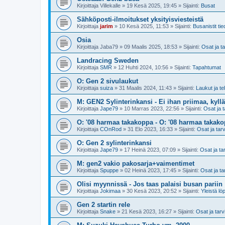
Kirjoittaja
Villekalle
»
19 Kesä 2025, 19:45
» Sijainti:
Busat
Sähköposti-ilmoitukset yksityisviesteistä
Kirjoittaja
jarim
»
10 Kesä 2025, 11:53
» Sijainti:
Busanistit tie
Osia
Kirjoittaja
Jaba79
»
09 Maalis 2025, 18:53
» Sijainti:
Osat ja t
Landracing Sweden
Kirjoittaja
SMR
»
12 Huhti 2024, 10:56
» Sijainti:
Tapahtumat
O: Gen 2 sivulaukut
Kirjoittaja
suiza
»
31 Maalis 2024, 11:43
» Sijainti:
Laukut ja te
M: GEN2 Sylinterinkansi - Ei ihan priimaa, kyllä
Kirjoittaja
Jape79
»
10 Marras 2023, 22:56
» Sijainti:
Osat ja t
O: '08 harmaa takakoppa - O: '08 harmaa takak
Kirjoittaja
COnRod
»
31 Elo 2023, 16:33
» Sijainti:
Osat ja tar
O: Gen 2 sylinterinkansi
Kirjoittaja
Jape79
»
17 Heinä 2023, 07:09
» Sijainti:
Osat ja ta
M: gen2 vakio pakosarja+vaimentimet
Kirjoittaja
Spuppe
»
02 Heinä 2023, 17:45
» Sijainti:
Osat ja ta
Olisi myynnissä - Jos taas palaisi busan pariin
Kirjoittaja
Jokimaa
»
30 Kesä 2023, 20:52
» Sijainti:
Yleistä lö
Gen 2 startin rele
Kirjoittaja
Snake
»
21 Kesä 2023, 16:27
» Sijainti:
Osat ja tarv