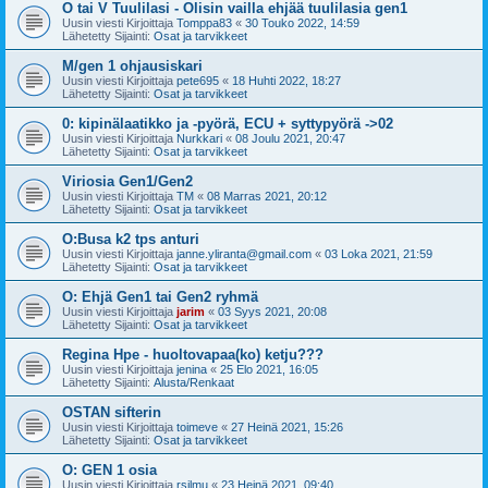
O tai V Tuulilasi - Olisin vailla ehjää tuulilasia gen1
Uusin viesti Kirjoittaja
Tomppa83
«
30 Touko 2022, 14:59
Lähetetty Sijainti:
Osat ja tarvikkeet
M/gen 1 ohjausiskari
Uusin viesti Kirjoittaja
pete695
«
18 Huhti 2022, 18:27
Lähetetty Sijainti:
Osat ja tarvikkeet
0: kipinälaatikko ja -pyörä, ECU + syttypyörä ->02
Uusin viesti Kirjoittaja
Nurkkari
«
08 Joulu 2021, 20:47
Lähetetty Sijainti:
Osat ja tarvikkeet
Viriosia Gen1/Gen2
Uusin viesti Kirjoittaja
TM
«
08 Marras 2021, 20:12
Lähetetty Sijainti:
Osat ja tarvikkeet
O:Busa k2 tps anturi
Uusin viesti Kirjoittaja
janne.yliranta@gmail.com
«
03 Loka 2021, 21:59
Lähetetty Sijainti:
Osat ja tarvikkeet
O: Ehjä Gen1 tai Gen2 ryhmä
Uusin viesti Kirjoittaja
jarim
«
03 Syys 2021, 20:08
Lähetetty Sijainti:
Osat ja tarvikkeet
Regina Hpe - huoltovapaa(ko) ketju???
Uusin viesti Kirjoittaja
jenina
«
25 Elo 2021, 16:05
Lähetetty Sijainti:
Alusta/Renkaat
OSTAN sifterin
Uusin viesti Kirjoittaja
toimeve
«
27 Heinä 2021, 15:26
Lähetetty Sijainti:
Osat ja tarvikkeet
O: GEN 1 osia
Uusin viesti Kirjoittaja
rsilmu
«
23 Heinä 2021, 09:40