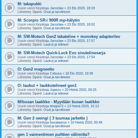
M: takapukki
Uusin viesti Kirjoittaja
Jarozlaw
«
23 Elo 2020, 18:19
Lähetetty Sijainti:
Osat ja tarvikkeet
M: Scorpio SR-i 900R mp-hälytin
Uusin viesti Kirjoittaja
Jarozlaw
«
23 Elo 2020, 18:02
Lähetetty Sijainti:
Osat ja tarvikkeet
M: SW-Motech Gen2 takateline + monokey adapterilev
Uusin viesti Kirjoittaja
Jarozlaw
«
23 Elo 2020, 17:57
Lähetetty Sijainti:
Laukut ja telineet
M: SW-Motech Quick-Lock Evo sivutelinesarja
Uusin viesti Kirjoittaja
Jarozlaw
«
23 Elo 2020, 17:54
Lähetetty Sijainti:
Laukut ja telineet
O: Gen2 magneetto
Uusin viesti Kirjoittaja
Cebusa
«
18 Elo 2020, 19:39
Lähetetty Sijainti:
Osat ja tarvikkeet
O: laukut + laukkutelineet gen1
Uusin viesti Kirjoittaja
Jupezu
«
20 Heinä 2020, 09:25
Lähetetty Sijainti:
Laukut ja telineet
M/busan laatikko - Myydään busan laatikko
Uusin viesti Kirjoittaja
timppa72
«
13 Heinä 2020, 15:13
Lähetetty Sijainti:
Osat ja tarvikkeet
M: Gen 2 swingi ( 3 tuumaa jarkettu )
Uusin viesti Kirjoittaja
busataurus
«
10 Heinä 2020, 00:48
Lähetetty Sijainti:
Osat ja tarvikkeet
gen 1 vaimentimen pulttien välimitta?