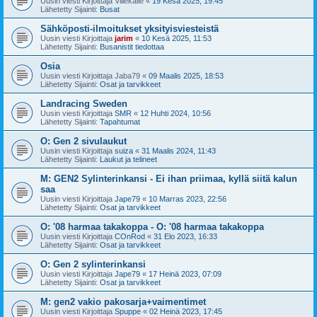
Uusin viesti Kirjoittaja
Villekalle
«
19 Kesä 2025, 19:45
Lähetetty Sijainti:
Busat
Sähköposti-ilmoitukset yksityisviesteistä
Uusin viesti Kirjoittaja
jarim
«
10 Kesä 2025, 11:53
Lähetetty Sijainti:
Busanistit tiedottaa
Osia
Uusin viesti Kirjoittaja
Jaba79
«
09 Maalis 2025, 18:53
Lähetetty Sijainti:
Osat ja tarvikkeet
Landracing Sweden
Uusin viesti Kirjoittaja
SMR
«
12 Huhti 2024, 10:56
Lähetetty Sijainti:
Tapahtumat
O: Gen 2 sivulaukut
Uusin viesti Kirjoittaja
suiza
«
31 Maalis 2024, 11:43
Lähetetty Sijainti:
Laukut ja telineet
M: GEN2 Sylinterinkansi - Ei ihan priimaa, kyllä siitä kalun
saa
Uusin viesti Kirjoittaja
Jape79
«
10 Marras 2023, 22:56
Lähetetty Sijainti:
Osat ja tarvikkeet
O: '08 harmaa takakoppa - O: '08 harmaa takakoppa
Uusin viesti Kirjoittaja
COnRod
«
31 Elo 2023, 16:33
Lähetetty Sijainti:
Osat ja tarvikkeet
O: Gen 2 sylinterinkansi
Uusin viesti Kirjoittaja
Jape79
«
17 Heinä 2023, 07:09
Lähetetty Sijainti:
Osat ja tarvikkeet
M: gen2 vakio pakosarja+vaimentimet
Uusin viesti Kirjoittaja
Spuppe
«
02 Heinä 2023, 17:45