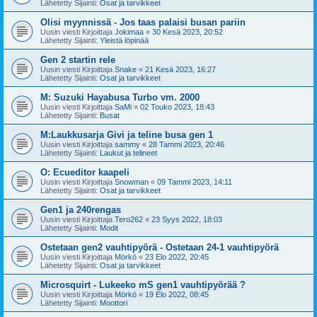
Lähetetty Sijainti:
Osat ja tarvikkeet
Olisi myynnissä - Jos taas palaisi busan pariin
Uusin viesti Kirjoittaja
Jokimaa
«
30 Kesä 2023, 20:52
Lähetetty Sijainti:
Yleistä löpinää
Gen 2 startin rele
Uusin viesti Kirjoittaja
Snake
«
21 Kesä 2023, 16:27
Lähetetty Sijainti:
Osat ja tarvikkeet
M: Suzuki Hayabusa Turbo vm. 2000
Uusin viesti Kirjoittaja
SaMi
«
02 Touko 2023, 18:43
Lähetetty Sijainti:
Busat
M:Laukkusarja Givi ja teline busa gen 1
Uusin viesti Kirjoittaja
sammy
«
28 Tammi 2023, 20:46
Lähetetty Sijainti:
Laukut ja telineet
O: Ecueditor kaapeli
Uusin viesti Kirjoittaja
Snowman
«
09 Tammi 2023, 14:11
Lähetetty Sijainti:
Osat ja tarvikkeet
Gen1 ja 240rengas
Uusin viesti Kirjoittaja
Tero262
«
23 Syys 2022, 18:03
Lähetetty Sijainti:
Modit
Ostetaan gen2 vauhtipyörä - Ostetaan 24-1 vauhtipyörä
Uusin viesti Kirjoittaja
Mörkö
«
23 Elo 2022, 20:45
Lähetetty Sijainti:
Osat ja tarvikkeet
Microsquirt - Lukeeko mS gen1 vauhtipyörää ?
Uusin viesti Kirjoittaja
Mörkö
«
19 Elo 2022, 08:45
Lähetetty Sijainti:
Moottori