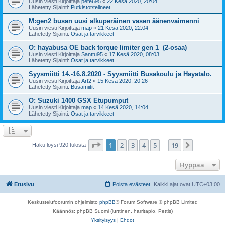
Uusin viesti Kirjoittaja
pete695
«
22 Kesä 2020, 20:04
Lähetetty Sijainti:
Putkistot/telineet
M:gen2 busan uusi alkuperäinen vasen äänenvaimenni
Uusin viesti Kirjoittaja
map
«
21 Kesä 2020, 22:04
Lähetetty Sijainti:
Osat ja tarvikkeet
O: hayabusa OE back torque limiter gen 1 (2-osaa)
Uusin viesti Kirjoittaja
Santtu95
«
17 Kesä 2020, 08:03
Lähetetty Sijainti:
Osat ja tarvikkeet
Syysmiitti 14.-16.8.2020 - Syysmiitti Busakoulu ja Hayatalo.
Uusin viesti Kirjoittaja
Art2
«
15 Kesä 2020, 20:26
Lähetetty Sijainti:
Busamiitit
O: Suzuki 1400 GSX Etupumput
Uusin viesti Kirjoittaja
map
«
14 Kesä 2020, 14:04
Lähetetty Sijainti:
Osat ja tarvikkeet
Sivu
1
/
19
1
2
3
4
5
19
Seuraava
Haku löysi 920 tulosta
…
Hyppää
Etusivu
Poista evästeet
Kaikki ajat ovat
UTC+03:00
Keskustelufoorumin ohjelmisto
phpBB
® Forum Software © phpBB Limited
Käännös: phpBB Suomi (lurttinen, harritapio, Pettis)
Yksityisyys
|
Ehdot