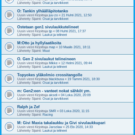
Lähetetty Sijainti:
Osat ja tarvikkeet
O: Tankin ylhäälläpitotanko
Uusin viesti Kirjoittaja
juu-zo
«
21 Huhti 2021, 12:50
Lähetetty Sijainti:
Osat ja tarvikkeet
Ostetaan gen1 sivulaukkutelineet
Uusin viesti Kirjoittaja
tjp
«
08 Huhti 2021, 17:37
Lähetetty Sijainti:
Laukut ja telineet
M:Otto ja hyllylaatikoita
Uusin viesti Kirjoittaja
map
«
10 Maalis 2021, 18:11
Lähetetty Sijainti:
Muut
O. Gen 2 sivulaukut telineineen
Uusin viesti Kirjoittaja
Mikke
«
12 Helmi 2021, 09:44
Lähetetty Sijainti:
Laukut ja telineet
Topyokes yläkolmio crossitangolle
Uusin viesti Kirjoittaja
blackbusa
«
19 Tammi 2021, 18:30
Lähetetty Sijainti:
Osat ja tarvikkeet
m: Gen2:een - vanteet nokat sähköt ym.
Uusin viesti Kirjoittaja
akseli
«
04 Loka 2020, 20:09
Lähetetty Sijainti:
Osat ja tarvikkeet
Ralph ja Zef
Uusin viesti Kirjoittaja
SMR
«
03 Loka 2020, 11:15
Lähetetty Sijainti:
Racing
M: Givi Maxia takalaukku ja Givi sivulaukkupari
Uusin viesti Kirjoittaja
Jarozlaw
«
25 Elo 2020, 14:33
Lähetetty Sijainti:
Laukut ja telineet