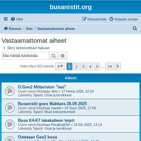
busanistit.org
UKK
Rekisteröidy
Kirjaudu sisään
E
Etusivu
Etsi
Vastaamattomat aiheet
t
Vastaamattomat aiheet
s
Siirry tarkennettuun hakuun
i
Etsi
Tarkennettu haku
Sivu
1
/
19
1
2
3
4
5
19
Seuraava
Haku löysi 920 tulosta
…
Aiheet
O:Gen2 Mittariston "lasi"
Uusin viesti Kirjoittaja
Veto
«
17 Heinä 2026, 22:04
Lähetetty Sijainti:
Osat ja tarvikkeet
Busanistit goes Makkara 28.09.2025
Uusin viesti Kirjoittaja
maneli
«
24 Syys 2025, 17:56
Lähetetty Sijainti:
Muut kokoontumiset
Busa K4-K7 takakatteen teipit
Uusin viesti Kirjoittaja
Peralka@59
«
16 Elo 2025, 14:14
Lähetetty Sijainti:
Osat ja tarvikkeet
Ostetaan Gen2 busa