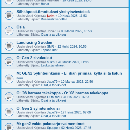
Uusin viesti Kirjoittaja
Villekalle
«
19 Kesä 2025, 19:45
Lähetetty Sijainti:
Busat
Sähköposti-ilmoitukset yksityisviesteistä
Uusin viesti Kirjoittaja
jarim
«
10 Kesä 2025, 11:53
Lähetetty Sijainti:
Busanistit tiedottaa
Osia
Uusin viesti Kirjoittaja
Jaba79
«
09 Maalis 2025, 18:53
Lähetetty Sijainti:
Osat ja tarvikkeet
Landracing Sweden
Uusin viesti Kirjoittaja
SMR
«
12 Huhti 2024, 10:56
Lähetetty Sijainti:
Tapahtumat
O: Gen 2 sivulaukut
Uusin viesti Kirjoittaja
suiza
«
31 Maalis 2024, 11:43
Lähetetty Sijainti:
Laukut ja telineet
M: GEN2 Sylinterinkansi - Ei ihan priimaa, kyllä siitä kalun
saa
Uusin viesti Kirjoittaja
Jape79
«
10 Marras 2023, 22:56
Lähetetty Sijainti:
Osat ja tarvikkeet
O: '08 harmaa takakoppa - O: '08 harmaa takakoppa
Uusin viesti Kirjoittaja
COnRod
«
31 Elo 2023, 16:33
Lähetetty Sijainti:
Osat ja tarvikkeet
O: Gen 2 sylinterinkansi
Uusin viesti Kirjoittaja
Jape79
«
17 Heinä 2023, 07:09
Lähetetty Sijainti:
Osat ja tarvikkeet
M: gen2 vakio pakosarja+vaimentimet
Uusin viesti Kirjoittaja
Spuppe
«
02 Heinä 2023, 17:45