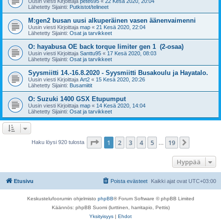
Uusin viesti Kirjoittaja
pete695
«
22 Kesä 2020, 20:04
Lähetetty Sijainti:
Putkistot/telineet
M:gen2 busan uusi alkuperäinen vasen äänenvaimenni
Uusin viesti Kirjoittaja
map
«
21 Kesä 2020, 22:04
Lähetetty Sijainti:
Osat ja tarvikkeet
O: hayabusa OE back torque limiter gen 1 (2-osaa)
Uusin viesti Kirjoittaja
Santtu95
«
17 Kesä 2020, 08:03
Lähetetty Sijainti:
Osat ja tarvikkeet
Syysmiitti 14.-16.8.2020 - Syysmiitti Busakoulu ja Hayatalo.
Uusin viesti Kirjoittaja
Art2
«
15 Kesä 2020, 20:26
Lähetetty Sijainti:
Busamiitit
O: Suzuki 1400 GSX Etupumput
Uusin viesti Kirjoittaja
map
«
14 Kesä 2020, 14:04
Lähetetty Sijainti:
Osat ja tarvikkeet
Sivu
1
/
19
1
2
3
4
5
19
Seuraava
Haku löysi 920 tulosta
…
Hyppää
Etusivu
Poista evästeet
Kaikki ajat ovat
UTC+03:00
Keskustelufoorumin ohjelmisto
phpBB
® Forum Software © phpBB Limited
Käännös: phpBB Suomi (lurttinen, harritapio, Pettis)
Yksityisyys
|
Ehdot