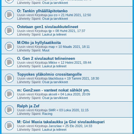
Lähetetty Sijainti:
Osat ja tarvikkeet
O: Tankin ylhäälläpitotanko
Uusin viesti Kirjoittaja
juu-zo
«
21 Huhti 2021, 12:50
Lähetetty Sijainti:
Osat ja tarvikkeet
Ostetaan gen1 sivulaukkutelineet
Uusin viesti Kirjoittaja
tjp
«
08 Huhti 2021, 17:37
Lähetetty Sijainti:
Laukut ja telineet
M:Otto ja hyllylaatikoita
Uusin viesti Kirjoittaja
map
«
10 Maalis 2021, 18:11
Lähetetty Sijainti:
Muut
O. Gen 2 sivulaukut telineineen
Uusin viesti Kirjoittaja
Mikke
«
12 Helmi 2021, 09:44
Lähetetty Sijainti:
Laukut ja telineet
Topyokes yläkolmio crossitangolle
Uusin viesti Kirjoittaja
blackbusa
«
19 Tammi 2021, 18:30
Lähetetty Sijainti:
Osat ja tarvikkeet
m: Gen2:een - vanteet nokat sähköt ym.
Uusin viesti Kirjoittaja
akseli
«
04 Loka 2020, 20:09
Lähetetty Sijainti:
Osat ja tarvikkeet
Ralph ja Zef
Uusin viesti Kirjoittaja
SMR
«
03 Loka 2020, 11:15
Lähetetty Sijainti:
Racing
M: Givi Maxia takalaukku ja Givi sivulaukkupari
Uusin viesti Kirjoittaja
Jarozlaw
«
25 Elo 2020, 14:33
Lähetetty Sijainti:
Laukut ja telineet