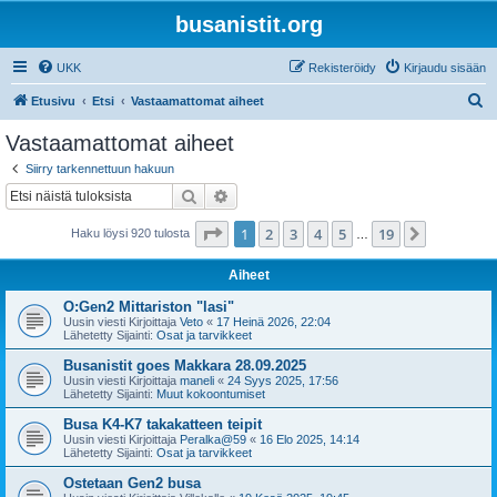
busanistit.org
UKK
Rekisteröidy
Kirjaudu sisään
E
Etusivu
Etsi
Vastaamattomat aiheet
t
Vastaamattomat aiheet
s
Siirry tarkennettuun hakuun
i
Etsi
Tarkennettu haku
Sivu
1
/
19
1
2
3
4
5
19
Seuraava
Haku löysi 920 tulosta
…
Aiheet
O:Gen2 Mittariston "lasi"
Uusin viesti Kirjoittaja
Veto
«
17 Heinä 2026, 22:04
Lähetetty Sijainti:
Osat ja tarvikkeet
Busanistit goes Makkara 28.09.2025
Uusin viesti Kirjoittaja
maneli
«
24 Syys 2025, 17:56
Lähetetty Sijainti:
Muut kokoontumiset
Busa K4-K7 takakatteen teipit
Uusin viesti Kirjoittaja
Peralka@59
«
16 Elo 2025, 14:14
Lähetetty Sijainti:
Osat ja tarvikkeet
Ostetaan Gen2 busa