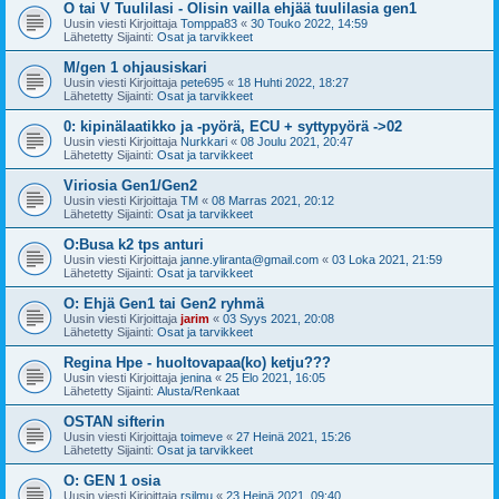
O tai V Tuulilasi - Olisin vailla ehjää tuulilasia gen1
Uusin viesti Kirjoittaja
Tomppa83
«
30 Touko 2022, 14:59
Lähetetty Sijainti:
Osat ja tarvikkeet
M/gen 1 ohjausiskari
Uusin viesti Kirjoittaja
pete695
«
18 Huhti 2022, 18:27
Lähetetty Sijainti:
Osat ja tarvikkeet
0: kipinälaatikko ja -pyörä, ECU + syttypyörä ->02
Uusin viesti Kirjoittaja
Nurkkari
«
08 Joulu 2021, 20:47
Lähetetty Sijainti:
Osat ja tarvikkeet
Viriosia Gen1/Gen2
Uusin viesti Kirjoittaja
TM
«
08 Marras 2021, 20:12
Lähetetty Sijainti:
Osat ja tarvikkeet
O:Busa k2 tps anturi
Uusin viesti Kirjoittaja
janne.yliranta@gmail.com
«
03 Loka 2021, 21:59
Lähetetty Sijainti:
Osat ja tarvikkeet
O: Ehjä Gen1 tai Gen2 ryhmä
Uusin viesti Kirjoittaja
jarim
«
03 Syys 2021, 20:08
Lähetetty Sijainti:
Osat ja tarvikkeet
Regina Hpe - huoltovapaa(ko) ketju???
Uusin viesti Kirjoittaja
jenina
«
25 Elo 2021, 16:05
Lähetetty Sijainti:
Alusta/Renkaat
OSTAN sifterin
Uusin viesti Kirjoittaja
toimeve
«
27 Heinä 2021, 15:26
Lähetetty Sijainti:
Osat ja tarvikkeet
O: GEN 1 osia
Uusin viesti Kirjoittaja
rsilmu
«
23 Heinä 2021, 09:40