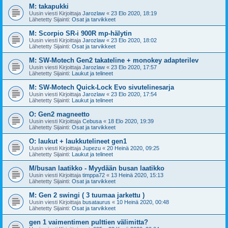
M: takapukki
Uusin viesti Kirjoittaja
Jarozlaw
«
23 Elo 2020, 18:19
Lähetetty Sijainti:
Osat ja tarvikkeet
M: Scorpio SR-i 900R mp-hälytin
Uusin viesti Kirjoittaja
Jarozlaw
«
23 Elo 2020, 18:02
Lähetetty Sijainti:
Osat ja tarvikkeet
M: SW-Motech Gen2 takateline + monokey adapterilev
Uusin viesti Kirjoittaja
Jarozlaw
«
23 Elo 2020, 17:57
Lähetetty Sijainti:
Laukut ja telineet
M: SW-Motech Quick-Lock Evo sivutelinesarja
Uusin viesti Kirjoittaja
Jarozlaw
«
23 Elo 2020, 17:54
Lähetetty Sijainti:
Laukut ja telineet
O: Gen2 magneetto
Uusin viesti Kirjoittaja
Cebusa
«
18 Elo 2020, 19:39
Lähetetty Sijainti:
Osat ja tarvikkeet
O: laukut + laukkutelineet gen1
Uusin viesti Kirjoittaja
Jupezu
«
20 Heinä 2020, 09:25
Lähetetty Sijainti:
Laukut ja telineet
M/busan laatikko - Myydään busan laatikko
Uusin viesti Kirjoittaja
timppa72
«
13 Heinä 2020, 15:13
Lähetetty Sijainti:
Osat ja tarvikkeet
M: Gen 2 swingi ( 3 tuumaa jarkettu )
Uusin viesti Kirjoittaja
busataurus
«
10 Heinä 2020, 00:48
Lähetetty Sijainti:
Osat ja tarvikkeet
gen 1 vaimentimen pulttien välimitta?