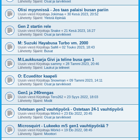
Lähetetty Sijainti:
Osat ja tarvikkeet
Olisi myynnissä - Jos taas palaisi busan pariin
Uusin viesti Kirjoittaja
Jokimaa
«
30 Kesä 2023, 20:52
Lähetetty Sijainti:
Yleistä löpinää
Gen 2 startin rele
Uusin viesti Kirjoittaja
Snake
«
21 Kesä 2023, 16:27
Lähetetty Sijainti:
Osat ja tarvikkeet
M: Suzuki Hayabusa Turbo vm. 2000
Uusin viesti Kirjoittaja
SaMi
«
02 Touko 2023, 18:43
Lähetetty Sijainti:
Busat
M:Laukkusarja Givi ja teline busa gen 1
Uusin viesti Kirjoittaja
sammy
«
28 Tammi 2023, 20:46
Lähetetty Sijainti:
Laukut ja telineet
O: Ecueditor kaapeli
Uusin viesti Kirjoittaja
Snowman
«
09 Tammi 2023, 14:11
Lähetetty Sijainti:
Osat ja tarvikkeet
Gen1 ja 240rengas
Uusin viesti Kirjoittaja
Tero262
«
23 Syys 2022, 18:03
Lähetetty Sijainti:
Modit
Ostetaan gen2 vauhtipyörä - Ostetaan 24-1 vauhtipyörä
Uusin viesti Kirjoittaja
Mörkö
«
23 Elo 2022, 20:45
Lähetetty Sijainti:
Osat ja tarvikkeet
Microsquirt - Lukeeko mS gen1 vauhtipyörää ?
Uusin viesti Kirjoittaja
Mörkö
«
19 Elo 2022, 08:45
Lähetetty Sijainti:
Moottori