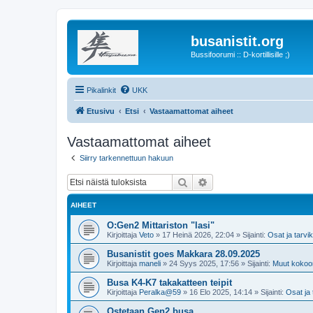
busanistit.org
Bussifoorumi :: D-kortillisille ;)
Pikalinkit
UKK
Etusivu
Etsi
Vastaamattomat aiheet
Vastaamattomat aiheet
Siirry tarkennettuun hakuun
Etsi
Tarkennettu haku
AIHEET
O:Gen2 Mittariston "lasi"
Kirjoittaja
Veto
»
17 Heinä 2026, 22:04
» Sijainti:
Osat ja tarvi
Busanistit goes Makkara 28.09.2025
Kirjoittaja
maneli
»
24 Syys 2025, 17:56
» Sijainti:
Muut kokoo
Busa K4-K7 takakatteen teipit
Kirjoittaja
Peralka@59
»
16 Elo 2025, 14:14
» Sijainti:
Osat ja 
Ostetaan Gen2 busa