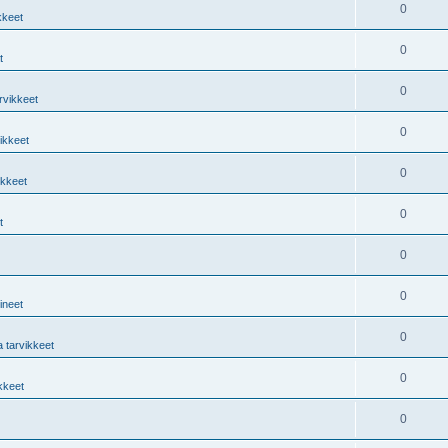
0
kkeet
0
t
0
rvikkeet
0
vikkeet
0
ikkeet
0
t
0
0
lineet
0
a tarvikkeet
0
ikkeet
0