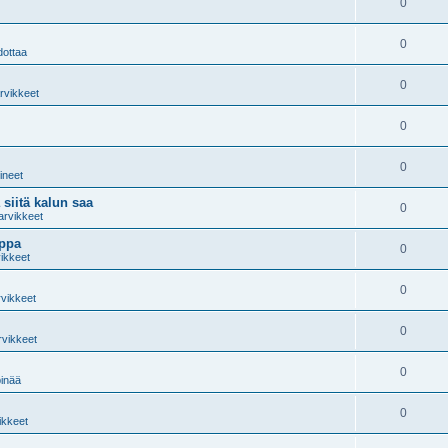
0
0
dottaa
0
arvikkeet
0
0
lineet
 siitä kalun saa
0
arvikkeet
oppa
0
vikkeet
0
rvikkeet
0
rvikkeet
0
pinää
0
ikkeet