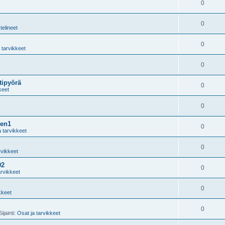
0
0
telineet
0
 tarvikkeet
0
tipyörä
0
keet
0
gen1
0
a tarvikkeet
0
rvikkeet
02
0
arvikkeet
0
kkeet
0
ijainti:
Osat ja tarvikkeet