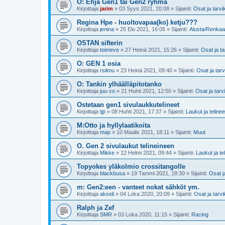
O: Ehjä Gen1 tai Gen2 ryhmä
Kirjoittaja
jarim
»
03 Syys 2021, 20:08
» Sijainti:
Osat ja tarvi
Regina Hpe - huoltovapaa(ko) ketju???
Kirjoittaja
jenina
»
25 Elo 2021, 16:05
» Sijainti:
Alusta/Renkaa
OSTAN sifterin
Kirjoittaja
toimeve
»
27 Heinä 2021, 15:26
» Sijainti:
Osat ja ta
O: GEN 1 osia
Kirjoittaja
rsilmu
»
23 Heinä 2021, 09:40
» Sijainti:
Osat ja tar
O: Tankin ylhäälläpitotanko
Kirjoittaja
juu-zo
»
21 Huhti 2021, 12:50
» Sijainti:
Osat ja tarv
Ostetaan gen1 sivulaukkutelineet
Kirjoittaja
tjp
»
08 Huhti 2021, 17:37
» Sijainti:
Laukut ja telinee
M:Otto ja hyllylaatikoita
Kirjoittaja
map
»
10 Maalis 2021, 18:11
» Sijainti:
Muut
O. Gen 2 sivulaukut telineineen
Kirjoittaja
Mikke
»
12 Helmi 2021, 09:44
» Sijainti:
Laukut ja te
Topyokes yläkolmio crossitangolle
Kirjoittaja
blackbusa
»
19 Tammi 2021, 18:30
» Sijainti:
Osat j
m: Gen2:een - vanteet nokat sähköt ym.
Kirjoittaja
akseli
»
04 Loka 2020, 20:09
» Sijainti:
Osat ja tarv
Ralph ja Zef
Kirjoittaja
SMR
»
03 Loka 2020, 11:15
» Sijainti:
Racing