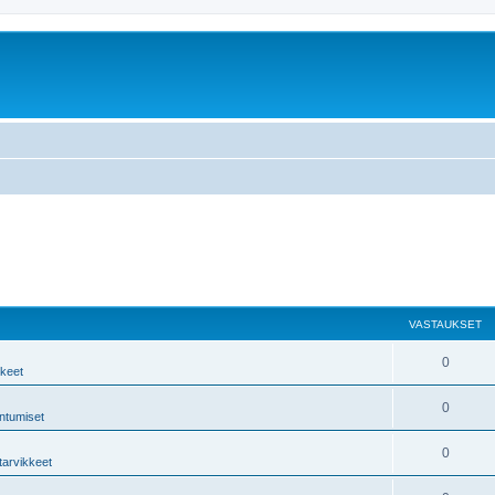
VASTAUKSET
0
kkeet
0
ntumiset
0
tarvikkeet