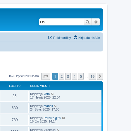
Etsi
Tarkennettu haku
Rekisteröidy
Kirjaudu sisään
Sivu
1
/
19
1
2
3
4
5
19
Seuraava
Haku löysi 920 tulosta
…
LUETTU
UUSIN VIESTI
Kirjoittaja
Veto
35
17 Heinä 2026, 22:04
Kirjoittaja
maneli
630
24 Syys 2025, 17:56
Kirjoittaja
Peralka@59
789
16 Elo 2025, 14:14
Kirjoittaja
Villekalle