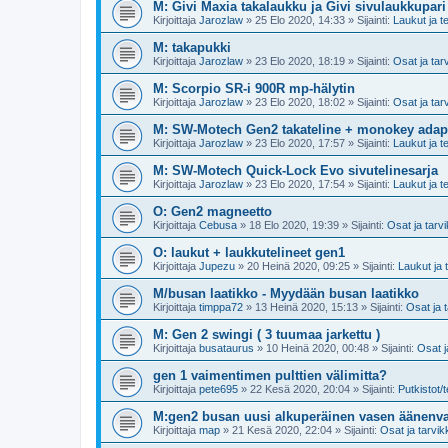
M: Givi Maxia takalaukku ja Givi sivulaukkupari
Kirjoittaja
Jarozlaw
»
25 Elo 2020, 14:33
» Sijainti:
Laukut ja te
M: takapukki
Kirjoittaja
Jarozlaw
»
23 Elo 2020, 18:19
» Sijainti:
Osat ja tar
M: Scorpio SR-i 900R mp-hälytin
Kirjoittaja
Jarozlaw
»
23 Elo 2020, 18:02
» Sijainti:
Osat ja tar
M: SW-Motech Gen2 takateline + monokey adapt
Kirjoittaja
Jarozlaw
»
23 Elo 2020, 17:57
» Sijainti:
Laukut ja te
M: SW-Motech Quick-Lock Evo sivutelinesarja
Kirjoittaja
Jarozlaw
»
23 Elo 2020, 17:54
» Sijainti:
Laukut ja te
O: Gen2 magneetto
Kirjoittaja
Cebusa
»
18 Elo 2020, 19:39
» Sijainti:
Osat ja tarv
O: laukut + laukkutelineet gen1
Kirjoittaja
Jupezu
»
20 Heinä 2020, 09:25
» Sijainti:
Laukut ja t
M/busan laatikko - Myydään busan laatikko
Kirjoittaja
timppa72
»
13 Heinä 2020, 15:13
» Sijainti:
Osat ja 
M: Gen 2 swingi ( 3 tuumaa jarkettu )
Kirjoittaja
busataurus
»
10 Heinä 2020, 00:48
» Sijainti:
Osat j
gen 1 vaimentimen pulttien välimitta?
Kirjoittaja
pete695
»
22 Kesä 2020, 20:04
» Sijainti:
Putkistot/t
M:gen2 busan uusi alkuperäinen vasen äänenv
Kirjoittaja
map
»
21 Kesä 2020, 22:04
» Sijainti:
Osat ja tarvik