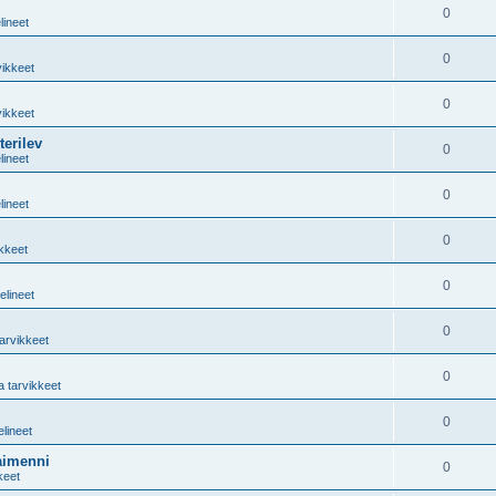
0
lineet
0
vikkeet
0
vikkeet
erilev
0
lineet
0
lineet
0
ikkeet
0
elineet
0
tarvikkeet
0
a tarvikkeet
0
elineet
aimenni
0
keet