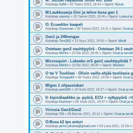
M: Suzuki Hayabusa Turbo vm. 2000
Kirjoittaja
SaMi
»
02 Touko 2023, 18:43
» Sijainti:
Busat
M:Laukkusarja Givi ja teline busa gen 1
Kirjoittaja
sammy
»
28 Tammi 2023, 20:46
» Sijainti:
Laukut ja 
O: Ecueditor kaapeli
Kirjoittaja
Snowman
»
09 Tammi 2023, 14:11
» Sijainti:
Osat ja
Gen1 ja 240rengas
Kirjoittaja
Tero262
»
23 Syys 2022, 18:03
» Sijainti:
Modit
Ostetaan gen2 vauhtipyörä - Ostetaan 24-1 vauh
Kirjoittaja
Mörkö
»
23 Elo 2022, 20:45
» Sijainti:
Osat ja tarvik
Microsquirt - Lukeeko mS gen1 vauhtipyörää ?
Kirjoittaja
Mörkö
»
19 Elo 2022, 08:45
» Sijainti:
Moottori
O tai V Tuulilasi - Olisin vailla ehjää tuulilasia 
Kirjoittaja
Tomppa83
»
30 Touko 2022, 14:59
» Sijainti:
Osat j
M/gen 1 ohjausiskari
Kirjoittaja
pete695
»
18 Huhti 2022, 18:27
» Sijainti:
Osat ja ta
0: kipinälaatikko ja -pyörä, ECU + syttypyörä ->
Kirjoittaja
Nurkkari
»
08 Joulu 2021, 20:47
» Sijainti:
Osat ja t
Viriosia Gen1/Gen2
Kirjoittaja
TM
»
08 Marras 2021, 20:12
» Sijainti:
Osat ja tarvi
O:Busa k2 tps anturi
Kirjoittaja
janne.yliranta@gmail.com
»
03 Loka 2021, 21:59
» S