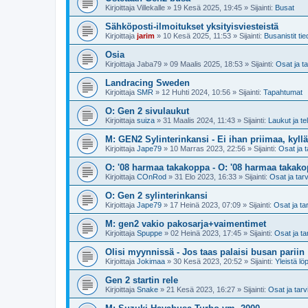
Kirjoittaja
Villekalle
»
19 Kesä 2025, 19:45
» Sijainti:
Busat
Sähköposti-ilmoitukset yksityisviesteistä
Kirjoittaja
jarim
»
10 Kesä 2025, 11:53
» Sijainti:
Busanistit tie
Osia
Kirjoittaja
Jaba79
»
09 Maalis 2025, 18:53
» Sijainti:
Osat ja t
Landracing Sweden
Kirjoittaja
SMR
»
12 Huhti 2024, 10:56
» Sijainti:
Tapahtumat
O: Gen 2 sivulaukut
Kirjoittaja
suiza
»
31 Maalis 2024, 11:43
» Sijainti:
Laukut ja te
M: GEN2 Sylinterinkansi - Ei ihan priimaa, kyllä
Kirjoittaja
Jape79
»
10 Marras 2023, 22:56
» Sijainti:
Osat ja t
O: '08 harmaa takakoppa - O: '08 harmaa takak
Kirjoittaja
COnRod
»
31 Elo 2023, 16:33
» Sijainti:
Osat ja tar
O: Gen 2 sylinterinkansi
Kirjoittaja
Jape79
»
17 Heinä 2023, 07:09
» Sijainti:
Osat ja ta
M: gen2 vakio pakosarja+vaimentimet
Kirjoittaja
Spuppe
»
02 Heinä 2023, 17:45
» Sijainti:
Osat ja ta
Olisi myynnissä - Jos taas palaisi busan pariin
Kirjoittaja
Jokimaa
»
30 Kesä 2023, 20:52
» Sijainti:
Yleistä lö
Gen 2 startin rele
Kirjoittaja
Snake
»
21 Kesä 2023, 16:27
» Sijainti:
Osat ja tarv