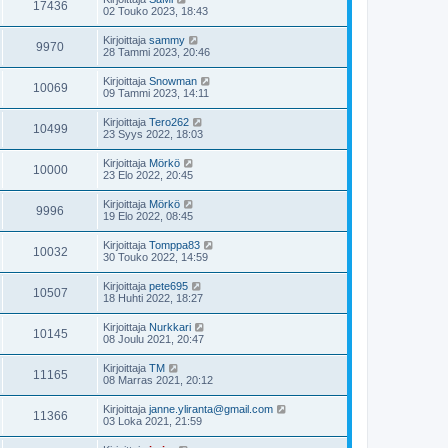
17436
02 Touko 2023, 18:43
Kirjoittaja
sammy
9970
28 Tammi 2023, 20:46
Kirjoittaja
Snowman
10069
09 Tammi 2023, 14:11
Kirjoittaja
Tero262
10499
23 Syys 2022, 18:03
Kirjoittaja
Mörkö
10000
23 Elo 2022, 20:45
Kirjoittaja
Mörkö
9996
19 Elo 2022, 08:45
Kirjoittaja
Tomppa83
10032
30 Touko 2022, 14:59
Kirjoittaja
pete695
10507
18 Huhti 2022, 18:27
Kirjoittaja
Nurkkari
10145
08 Joulu 2021, 20:47
Kirjoittaja
TM
11165
08 Marras 2021, 20:12
Kirjoittaja
janne.yliranta@gmail.com
11366
03 Loka 2021, 21:59