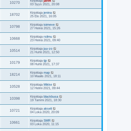
Kirjoittaja
jarim
10270
03 Syys 2021, 20:08
Kirjoittaja
jenina
18702
25 Elo 2021, 16:05
Kirjoittaja
toimeve
10798
27 Heinä 2021, 15:26
Kirjoittaja
rsilmu
10668
23 Heinä 2021, 09:40
Kirjoittaja
juu-zo
10514
21 Huhti 2021, 12:50
Kirjoittaja
tjp
10179
08 Huhti 2021, 17:37
Kirjoittaja
map
18214
10 Maalis 2021, 18:11
Kirjoittaja
Mikke
10528
12 Helmi 2021, 09:44
Kirjoittaja
blackbusa
10398
19 Tammi 2021, 18:30
Kirjoittaja
akseli
10721
04 Loka 2020, 20:09
Kirjoittaja
SMR
10661
03 Loka 2020, 11:15