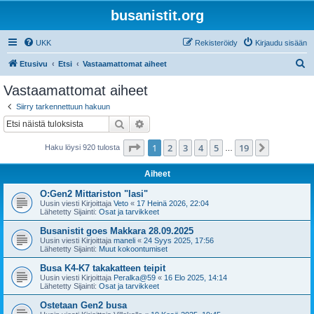
busanistit.org
UKK
Rekisteröidy
Kirjaudu sisään
E
Etusivu
Etsi
Vastaamattomat aiheet
t
Vastaamattomat aiheet
s
Siirry tarkennettuun hakuun
i
Etsi
Tarkennettu haku
Sivu
1
/
19
1
2
3
4
5
19
Seuraava
Haku löysi 920 tulosta
…
Aiheet
O:Gen2 Mittariston "lasi"
Uusin viesti Kirjoittaja
Veto
«
17 Heinä 2026, 22:04
Lähetetty Sijainti:
Osat ja tarvikkeet
Busanistit goes Makkara 28.09.2025
Uusin viesti Kirjoittaja
maneli
«
24 Syys 2025, 17:56
Lähetetty Sijainti:
Muut kokoontumiset
Busa K4-K7 takakatteen teipit
Uusin viesti Kirjoittaja
Peralka@59
«
16 Elo 2025, 14:14
Lähetetty Sijainti:
Osat ja tarvikkeet
Ostetaan Gen2 busa