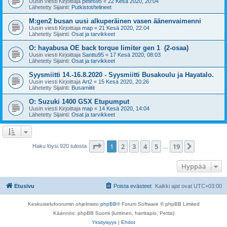
Uusin viesti Kirjoittaja
pete695
«
22 Kesä 2020, 20:04
Lähetetty Sijainti:
Putkistot/telineet
M:gen2 busan uusi alkuperäinen vasen äänenvaimenni
Uusin viesti Kirjoittaja
map
«
21 Kesä 2020, 22:04
Lähetetty Sijainti:
Osat ja tarvikkeet
O: hayabusa OE back torque limiter gen 1 (2-osaa)
Uusin viesti Kirjoittaja
Santtu95
«
17 Kesä 2020, 08:03
Lähetetty Sijainti:
Osat ja tarvikkeet
Syysmiitti 14.-16.8.2020 - Syysmiitti Busakoulu ja Hayatalo.
Uusin viesti Kirjoittaja
Art2
«
15 Kesä 2020, 20:26
Lähetetty Sijainti:
Busamiitit
O: Suzuki 1400 GSX Etupumput
Uusin viesti Kirjoittaja
map
«
14 Kesä 2020, 14:04
Lähetetty Sijainti:
Osat ja tarvikkeet
Sivu
1
/
19
1
2
3
4
5
19
Seuraava
Haku löysi 920 tulosta
…
Hyppää
Etusivu
Poista evästeet
Kaikki ajat ovat
UTC+03:00
Keskustelufoorumin ohjelmisto
phpBB
® Forum Software © phpBB Limited
Käännös: phpBB Suomi (lurttinen, harritapio, Pettis)
Yksityisyys
|
Ehdot