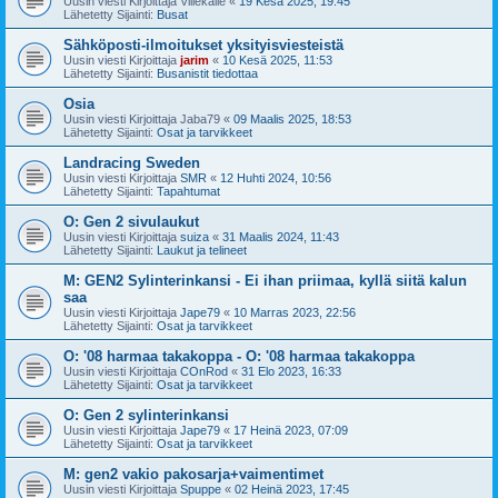
Uusin viesti Kirjoittaja
Villekalle
«
19 Kesä 2025, 19:45
Lähetetty Sijainti:
Busat
Sähköposti-ilmoitukset yksityisviesteistä
Uusin viesti Kirjoittaja
jarim
«
10 Kesä 2025, 11:53
Lähetetty Sijainti:
Busanistit tiedottaa
Osia
Uusin viesti Kirjoittaja
Jaba79
«
09 Maalis 2025, 18:53
Lähetetty Sijainti:
Osat ja tarvikkeet
Landracing Sweden
Uusin viesti Kirjoittaja
SMR
«
12 Huhti 2024, 10:56
Lähetetty Sijainti:
Tapahtumat
O: Gen 2 sivulaukut
Uusin viesti Kirjoittaja
suiza
«
31 Maalis 2024, 11:43
Lähetetty Sijainti:
Laukut ja telineet
M: GEN2 Sylinterinkansi - Ei ihan priimaa, kyllä siitä kalun
saa
Uusin viesti Kirjoittaja
Jape79
«
10 Marras 2023, 22:56
Lähetetty Sijainti:
Osat ja tarvikkeet
O: '08 harmaa takakoppa - O: '08 harmaa takakoppa
Uusin viesti Kirjoittaja
COnRod
«
31 Elo 2023, 16:33
Lähetetty Sijainti:
Osat ja tarvikkeet
O: Gen 2 sylinterinkansi
Uusin viesti Kirjoittaja
Jape79
«
17 Heinä 2023, 07:09
Lähetetty Sijainti:
Osat ja tarvikkeet
M: gen2 vakio pakosarja+vaimentimet
Uusin viesti Kirjoittaja
Spuppe
«
02 Heinä 2023, 17:45