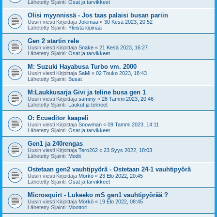
Lähetetty Sijainti:
Osat ja tarvikkeet
Olisi myynnissä - Jos taas palaisi busan pariin
Uusin viesti Kirjoittaja
Jokimaa
«
30 Kesä 2023, 20:52
Lähetetty Sijainti:
Yleistä löpinää
Gen 2 startin rele
Uusin viesti Kirjoittaja
Snake
«
21 Kesä 2023, 16:27
Lähetetty Sijainti:
Osat ja tarvikkeet
M: Suzuki Hayabusa Turbo vm. 2000
Uusin viesti Kirjoittaja
SaMi
«
02 Touko 2023, 18:43
Lähetetty Sijainti:
Busat
M:Laukkusarja Givi ja teline busa gen 1
Uusin viesti Kirjoittaja
sammy
«
28 Tammi 2023, 20:46
Lähetetty Sijainti:
Laukut ja telineet
O: Ecueditor kaapeli
Uusin viesti Kirjoittaja
Snowman
«
09 Tammi 2023, 14:11
Lähetetty Sijainti:
Osat ja tarvikkeet
Gen1 ja 240rengas
Uusin viesti Kirjoittaja
Tero262
«
23 Syys 2022, 18:03
Lähetetty Sijainti:
Modit
Ostetaan gen2 vauhtipyörä - Ostetaan 24-1 vauhtipyörä
Uusin viesti Kirjoittaja
Mörkö
«
23 Elo 2022, 20:45
Lähetetty Sijainti:
Osat ja tarvikkeet
Microsquirt - Lukeeko mS gen1 vauhtipyörää ?
Uusin viesti Kirjoittaja
Mörkö
«
19 Elo 2022, 08:45
Lähetetty Sijainti:
Moottori