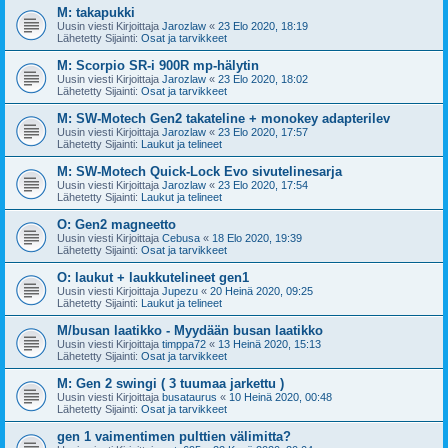
M: takapukki
Uusin viesti Kirjoittaja
Jarozlaw
«
23 Elo 2020, 18:19
Lähetetty Sijainti:
Osat ja tarvikkeet
M: Scorpio SR-i 900R mp-hälytin
Uusin viesti Kirjoittaja
Jarozlaw
«
23 Elo 2020, 18:02
Lähetetty Sijainti:
Osat ja tarvikkeet
M: SW-Motech Gen2 takateline + monokey adapterilev
Uusin viesti Kirjoittaja
Jarozlaw
«
23 Elo 2020, 17:57
Lähetetty Sijainti:
Laukut ja telineet
M: SW-Motech Quick-Lock Evo sivutelinesarja
Uusin viesti Kirjoittaja
Jarozlaw
«
23 Elo 2020, 17:54
Lähetetty Sijainti:
Laukut ja telineet
O: Gen2 magneetto
Uusin viesti Kirjoittaja
Cebusa
«
18 Elo 2020, 19:39
Lähetetty Sijainti:
Osat ja tarvikkeet
O: laukut + laukkutelineet gen1
Uusin viesti Kirjoittaja
Jupezu
«
20 Heinä 2020, 09:25
Lähetetty Sijainti:
Laukut ja telineet
M/busan laatikko - Myydään busan laatikko
Uusin viesti Kirjoittaja
timppa72
«
13 Heinä 2020, 15:13
Lähetetty Sijainti:
Osat ja tarvikkeet
M: Gen 2 swingi ( 3 tuumaa jarkettu )
Uusin viesti Kirjoittaja
busataurus
«
10 Heinä 2020, 00:48
Lähetetty Sijainti:
Osat ja tarvikkeet
gen 1 vaimentimen pulttien välimitta?