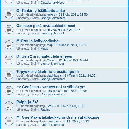
Lähetetty Sijainti:
Osat ja tarvikkeet
O: Tankin ylhäälläpitotanko
Uusin viesti Kirjoittaja
juu-zo
«
21 Huhti 2021, 12:50
Lähetetty Sijainti:
Osat ja tarvikkeet
Ostetaan gen1 sivulaukkutelineet
Uusin viesti Kirjoittaja
tjp
«
08 Huhti 2021, 17:37
Lähetetty Sijainti:
Laukut ja telineet
M:Otto ja hyllylaatikoita
Uusin viesti Kirjoittaja
map
«
10 Maalis 2021, 18:11
Lähetetty Sijainti:
Muut
O. Gen 2 sivulaukut telineineen
Uusin viesti Kirjoittaja
Mikke
«
12 Helmi 2021, 09:44
Lähetetty Sijainti:
Laukut ja telineet
Topyokes yläkolmio crossitangolle
Uusin viesti Kirjoittaja
blackbusa
«
19 Tammi 2021, 18:30
Lähetetty Sijainti:
Osat ja tarvikkeet
m: Gen2:een - vanteet nokat sähköt ym.
Uusin viesti Kirjoittaja
akseli
«
04 Loka 2020, 20:09
Lähetetty Sijainti:
Osat ja tarvikkeet
Ralph ja Zef
Uusin viesti Kirjoittaja
SMR
«
03 Loka 2020, 11:15
Lähetetty Sijainti:
Racing
M: Givi Maxia takalaukku ja Givi sivulaukkupari
Uusin viesti Kirjoittaja
Jarozlaw
«
25 Elo 2020, 14:33
Lähetetty Sijainti:
Laukut ja telineet