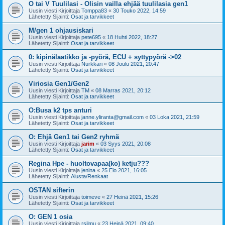
O tai V Tuulilasi - Olisin vailla ehjää tuulilasia gen1
Uusin viesti Kirjoittaja
Tomppa83
«
30 Touko 2022, 14:59
Lähetetty Sijainti:
Osat ja tarvikkeet
M/gen 1 ohjausiskari
Uusin viesti Kirjoittaja
pete695
«
18 Huhti 2022, 18:27
Lähetetty Sijainti:
Osat ja tarvikkeet
0: kipinälaatikko ja -pyörä, ECU + syttypyörä ->02
Uusin viesti Kirjoittaja
Nurkkari
«
08 Joulu 2021, 20:47
Lähetetty Sijainti:
Osat ja tarvikkeet
Viriosia Gen1/Gen2
Uusin viesti Kirjoittaja
TM
«
08 Marras 2021, 20:12
Lähetetty Sijainti:
Osat ja tarvikkeet
O:Busa k2 tps anturi
Uusin viesti Kirjoittaja
janne.yliranta@gmail.com
«
03 Loka 2021, 21:59
Lähetetty Sijainti:
Osat ja tarvikkeet
O: Ehjä Gen1 tai Gen2 ryhmä
Uusin viesti Kirjoittaja
jarim
«
03 Syys 2021, 20:08
Lähetetty Sijainti:
Osat ja tarvikkeet
Regina Hpe - huoltovapaa(ko) ketju???
Uusin viesti Kirjoittaja
jenina
«
25 Elo 2021, 16:05
Lähetetty Sijainti:
Alusta/Renkaat
OSTAN sifterin
Uusin viesti Kirjoittaja
toimeve
«
27 Heinä 2021, 15:26
Lähetetty Sijainti:
Osat ja tarvikkeet
O: GEN 1 osia
Uusin viesti Kirjoittaja
rsilmu
«
23 Heinä 2021, 09:40