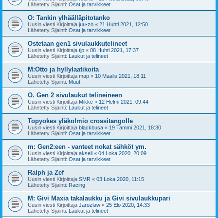
Lähetetty Sijainti:
Osat ja tarvikkeet
O: Tankin ylhäälläpitotanko
Uusin viesti Kirjoittaja
juu-zo
«
21 Huhti 2021, 12:50
Lähetetty Sijainti:
Osat ja tarvikkeet
Ostetaan gen1 sivulaukkutelineet
Uusin viesti Kirjoittaja
tjp
«
08 Huhti 2021, 17:37
Lähetetty Sijainti:
Laukut ja telineet
M:Otto ja hyllylaatikoita
Uusin viesti Kirjoittaja
map
«
10 Maalis 2021, 18:11
Lähetetty Sijainti:
Muut
O. Gen 2 sivulaukut telineineen
Uusin viesti Kirjoittaja
Mikke
«
12 Helmi 2021, 09:44
Lähetetty Sijainti:
Laukut ja telineet
Topyokes yläkolmio crossitangolle
Uusin viesti Kirjoittaja
blackbusa
«
19 Tammi 2021, 18:30
Lähetetty Sijainti:
Osat ja tarvikkeet
m: Gen2:een - vanteet nokat sähköt ym.
Uusin viesti Kirjoittaja
akseli
«
04 Loka 2020, 20:09
Lähetetty Sijainti:
Osat ja tarvikkeet
Ralph ja Zef
Uusin viesti Kirjoittaja
SMR
«
03 Loka 2020, 11:15
Lähetetty Sijainti:
Racing
M: Givi Maxia takalaukku ja Givi sivulaukkupari
Uusin viesti Kirjoittaja
Jarozlaw
«
25 Elo 2020, 14:33
Lähetetty Sijainti:
Laukut ja telineet