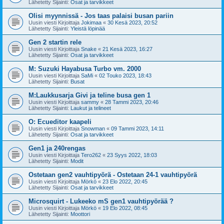
Lähetetty Sijainti:
Osat ja tarvikkeet
Olisi myynnissä - Jos taas palaisi busan pariin
Uusin viesti Kirjoittaja
Jokimaa
«
30 Kesä 2023, 20:52
Lähetetty Sijainti:
Yleistä löpinää
Gen 2 startin rele
Uusin viesti Kirjoittaja
Snake
«
21 Kesä 2023, 16:27
Lähetetty Sijainti:
Osat ja tarvikkeet
M: Suzuki Hayabusa Turbo vm. 2000
Uusin viesti Kirjoittaja
SaMi
«
02 Touko 2023, 18:43
Lähetetty Sijainti:
Busat
M:Laukkusarja Givi ja teline busa gen 1
Uusin viesti Kirjoittaja
sammy
«
28 Tammi 2023, 20:46
Lähetetty Sijainti:
Laukut ja telineet
O: Ecueditor kaapeli
Uusin viesti Kirjoittaja
Snowman
«
09 Tammi 2023, 14:11
Lähetetty Sijainti:
Osat ja tarvikkeet
Gen1 ja 240rengas
Uusin viesti Kirjoittaja
Tero262
«
23 Syys 2022, 18:03
Lähetetty Sijainti:
Modit
Ostetaan gen2 vauhtipyörä - Ostetaan 24-1 vauhtipyörä
Uusin viesti Kirjoittaja
Mörkö
«
23 Elo 2022, 20:45
Lähetetty Sijainti:
Osat ja tarvikkeet
Microsquirt - Lukeeko mS gen1 vauhtipyörää ?
Uusin viesti Kirjoittaja
Mörkö
«
19 Elo 2022, 08:45
Lähetetty Sijainti:
Moottori