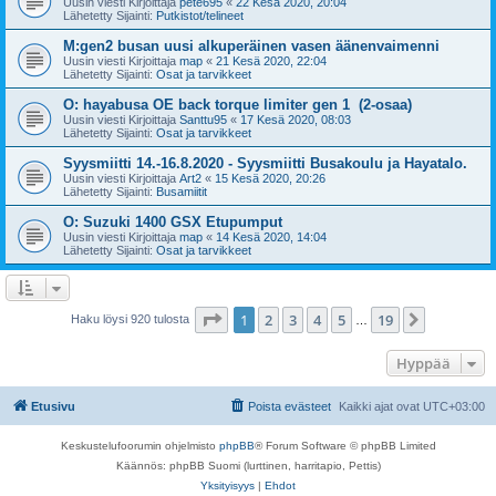
Uusin viesti Kirjoittaja
pete695
«
22 Kesä 2020, 20:04
Lähetetty Sijainti:
Putkistot/telineet
M:gen2 busan uusi alkuperäinen vasen äänenvaimenni
Uusin viesti Kirjoittaja
map
«
21 Kesä 2020, 22:04
Lähetetty Sijainti:
Osat ja tarvikkeet
O: hayabusa OE back torque limiter gen 1 (2-osaa)
Uusin viesti Kirjoittaja
Santtu95
«
17 Kesä 2020, 08:03
Lähetetty Sijainti:
Osat ja tarvikkeet
Syysmiitti 14.-16.8.2020 - Syysmiitti Busakoulu ja Hayatalo.
Uusin viesti Kirjoittaja
Art2
«
15 Kesä 2020, 20:26
Lähetetty Sijainti:
Busamiitit
O: Suzuki 1400 GSX Etupumput
Uusin viesti Kirjoittaja
map
«
14 Kesä 2020, 14:04
Lähetetty Sijainti:
Osat ja tarvikkeet
Sivu
1
/
19
1
2
3
4
5
19
Seuraava
Haku löysi 920 tulosta
…
Hyppää
Etusivu
Poista evästeet
Kaikki ajat ovat
UTC+03:00
Keskustelufoorumin ohjelmisto
phpBB
® Forum Software © phpBB Limited
Käännös: phpBB Suomi (lurttinen, harritapio, Pettis)
Yksityisyys
|
Ehdot