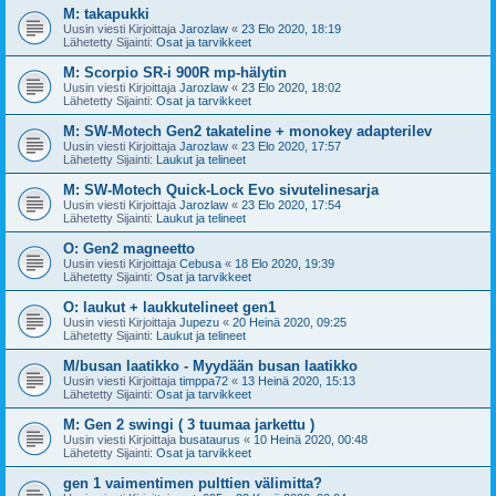
M: takapukki
Uusin viesti Kirjoittaja
Jarozlaw
«
23 Elo 2020, 18:19
Lähetetty Sijainti:
Osat ja tarvikkeet
M: Scorpio SR-i 900R mp-hälytin
Uusin viesti Kirjoittaja
Jarozlaw
«
23 Elo 2020, 18:02
Lähetetty Sijainti:
Osat ja tarvikkeet
M: SW-Motech Gen2 takateline + monokey adapterilev
Uusin viesti Kirjoittaja
Jarozlaw
«
23 Elo 2020, 17:57
Lähetetty Sijainti:
Laukut ja telineet
M: SW-Motech Quick-Lock Evo sivutelinesarja
Uusin viesti Kirjoittaja
Jarozlaw
«
23 Elo 2020, 17:54
Lähetetty Sijainti:
Laukut ja telineet
O: Gen2 magneetto
Uusin viesti Kirjoittaja
Cebusa
«
18 Elo 2020, 19:39
Lähetetty Sijainti:
Osat ja tarvikkeet
O: laukut + laukkutelineet gen1
Uusin viesti Kirjoittaja
Jupezu
«
20 Heinä 2020, 09:25
Lähetetty Sijainti:
Laukut ja telineet
M/busan laatikko - Myydään busan laatikko
Uusin viesti Kirjoittaja
timppa72
«
13 Heinä 2020, 15:13
Lähetetty Sijainti:
Osat ja tarvikkeet
M: Gen 2 swingi ( 3 tuumaa jarkettu )
Uusin viesti Kirjoittaja
busataurus
«
10 Heinä 2020, 00:48
Lähetetty Sijainti:
Osat ja tarvikkeet
gen 1 vaimentimen pulttien välimitta?