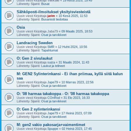
Uusin viesti Kirjoittaja
Villekalle
«
19 Kesä 2025, 19:45
Lähetetty Sijainti:
Busat
Sähköposti-ilmoitukset yksityisviesteistä
Uusin viesti Kirjoittaja
jarim
«
10 Kesä 2025, 11:53
Lähetetty Sijainti:
Busanistit tiedottaa
Osia
Uusin viesti Kirjoittaja
Jaba79
«
09 Maalis 2025, 18:53
Lähetetty Sijainti:
Osat ja tarvikkeet
Landracing Sweden
Uusin viesti Kirjoittaja
SMR
«
12 Huhti 2024, 10:56
Lähetetty Sijainti:
Tapahtumat
O: Gen 2 sivulaukut
Uusin viesti Kirjoittaja
suiza
«
31 Maalis 2024, 11:43
Lähetetty Sijainti:
Laukut ja telineet
M: GEN2 Sylinterinkansi - Ei ihan priimaa, kyllä siitä kalun
saa
Uusin viesti Kirjoittaja
Jape79
«
10 Marras 2023, 22:56
Lähetetty Sijainti:
Osat ja tarvikkeet
O: '08 harmaa takakoppa - O: '08 harmaa takakoppa
Uusin viesti Kirjoittaja
COnRod
«
31 Elo 2023, 16:33
Lähetetty Sijainti:
Osat ja tarvikkeet
O: Gen 2 sylinterinkansi
Uusin viesti Kirjoittaja
Jape79
«
17 Heinä 2023, 07:09
Lähetetty Sijainti:
Osat ja tarvikkeet
M: gen2 vakio pakosarja+vaimentimet
Uusin viesti Kirjoittaja
Spuppe
«
02 Heinä 2023, 17:45