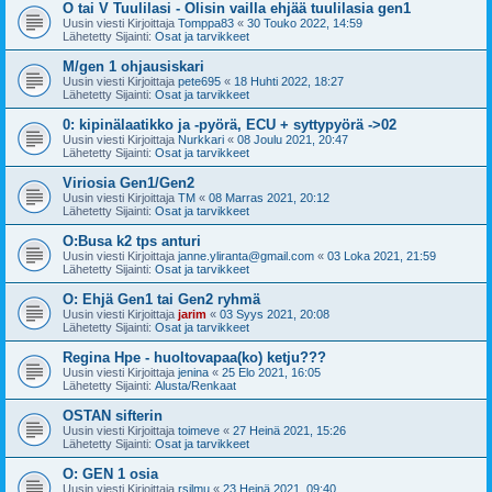
O tai V Tuulilasi - Olisin vailla ehjää tuulilasia gen1
Uusin viesti Kirjoittaja
Tomppa83
«
30 Touko 2022, 14:59
Lähetetty Sijainti:
Osat ja tarvikkeet
M/gen 1 ohjausiskari
Uusin viesti Kirjoittaja
pete695
«
18 Huhti 2022, 18:27
Lähetetty Sijainti:
Osat ja tarvikkeet
0: kipinälaatikko ja -pyörä, ECU + syttypyörä ->02
Uusin viesti Kirjoittaja
Nurkkari
«
08 Joulu 2021, 20:47
Lähetetty Sijainti:
Osat ja tarvikkeet
Viriosia Gen1/Gen2
Uusin viesti Kirjoittaja
TM
«
08 Marras 2021, 20:12
Lähetetty Sijainti:
Osat ja tarvikkeet
O:Busa k2 tps anturi
Uusin viesti Kirjoittaja
janne.yliranta@gmail.com
«
03 Loka 2021, 21:59
Lähetetty Sijainti:
Osat ja tarvikkeet
O: Ehjä Gen1 tai Gen2 ryhmä
Uusin viesti Kirjoittaja
jarim
«
03 Syys 2021, 20:08
Lähetetty Sijainti:
Osat ja tarvikkeet
Regina Hpe - huoltovapaa(ko) ketju???
Uusin viesti Kirjoittaja
jenina
«
25 Elo 2021, 16:05
Lähetetty Sijainti:
Alusta/Renkaat
OSTAN sifterin
Uusin viesti Kirjoittaja
toimeve
«
27 Heinä 2021, 15:26
Lähetetty Sijainti:
Osat ja tarvikkeet
O: GEN 1 osia
Uusin viesti Kirjoittaja
rsilmu
«
23 Heinä 2021, 09:40