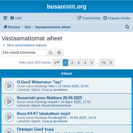
busanistit.org
UKK
Rekisteröidy
Kirjaudu sisään
E
Etusivu
Etsi
Vastaamattomat aiheet
t
Vastaamattomat aiheet
s
Siirry tarkennettuun hakuun
i
Etsi
Tarkennettu haku
Sivu
1
/
19
1
2
3
4
5
19
Seuraava
Haku löysi 920 tulosta
…
Aiheet
O:Gen2 Mittariston "lasi"
Uusin viesti Kirjoittaja
Veto
«
17 Heinä 2026, 22:04
Lähetetty Sijainti:
Osat ja tarvikkeet
Busanistit goes Makkara 28.09.2025
Uusin viesti Kirjoittaja
maneli
«
24 Syys 2025, 17:56
Lähetetty Sijainti:
Muut kokoontumiset
Busa K4-K7 takakatteen teipit
Uusin viesti Kirjoittaja
Peralka@59
«
16 Elo 2025, 14:14
Lähetetty Sijainti:
Osat ja tarvikkeet
Ostetaan Gen2 busa