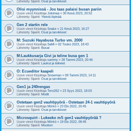
Lähetetty Sijainti:
Osat ja tarvikkeet
Olisi myynnissä - Jos taas palaisi busan pariin
Uusin viesti Kirjoittaja
Jokimaa
«
30 Kesä 2023, 20:52
Lähetetty Sijainti:
Yleistä löpinää
Gen 2 startin rele
Uusin viesti Kirjoittaja
Snake
«
21 Kesä 2023, 16:27
Lähetetty Sijainti:
Osat ja tarvikkeet
M: Suzuki Hayabusa Turbo vm. 2000
Uusin viesti Kirjoittaja
SaMi
«
02 Touko 2023, 18:43
Lähetetty Sijainti:
Busat
M:Laukkusarja Givi ja teline busa gen 1
Uusin viesti Kirjoittaja
sammy
«
28 Tammi 2023, 20:46
Lähetetty Sijainti:
Laukut ja telineet
O: Ecueditor kaapeli
Uusin viesti Kirjoittaja
Snowman
«
09 Tammi 2023, 14:11
Lähetetty Sijainti:
Osat ja tarvikkeet
Gen1 ja 240rengas
Uusin viesti Kirjoittaja
Tero262
«
23 Syys 2022, 18:03
Lähetetty Sijainti:
Modit
Ostetaan gen2 vauhtipyörä - Ostetaan 24-1 vauhtipyörä
Uusin viesti Kirjoittaja
Mörkö
«
23 Elo 2022, 20:45
Lähetetty Sijainti:
Osat ja tarvikkeet
Microsquirt - Lukeeko mS gen1 vauhtipyörää ?
Uusin viesti Kirjoittaja
Mörkö
«
19 Elo 2022, 08:45
Lähetetty Sijainti:
Moottori