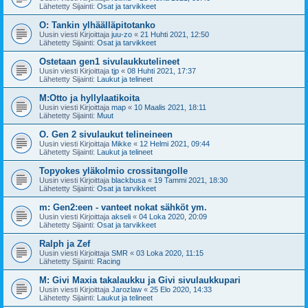
Lähetetty Sijainti:
Osat ja tarvikkeet
O: Tankin ylhäälläpitotanko
Uusin viesti Kirjoittaja
juu-zo
«
21 Huhti 2021, 12:50
Lähetetty Sijainti:
Osat ja tarvikkeet
Ostetaan gen1 sivulaukkutelineet
Uusin viesti Kirjoittaja
tjp
«
08 Huhti 2021, 17:37
Lähetetty Sijainti:
Laukut ja telineet
M:Otto ja hyllylaatikoita
Uusin viesti Kirjoittaja
map
«
10 Maalis 2021, 18:11
Lähetetty Sijainti:
Muut
O. Gen 2 sivulaukut telineineen
Uusin viesti Kirjoittaja
Mikke
«
12 Helmi 2021, 09:44
Lähetetty Sijainti:
Laukut ja telineet
Topyokes yläkolmio crossitangolle
Uusin viesti Kirjoittaja
blackbusa
«
19 Tammi 2021, 18:30
Lähetetty Sijainti:
Osat ja tarvikkeet
m: Gen2:een - vanteet nokat sähköt ym.
Uusin viesti Kirjoittaja
akseli
«
04 Loka 2020, 20:09
Lähetetty Sijainti:
Osat ja tarvikkeet
Ralph ja Zef
Uusin viesti Kirjoittaja
SMR
«
03 Loka 2020, 11:15
Lähetetty Sijainti:
Racing
M: Givi Maxia takalaukku ja Givi sivulaukkupari
Uusin viesti Kirjoittaja
Jarozlaw
«
25 Elo 2020, 14:33
Lähetetty Sijainti:
Laukut ja telineet