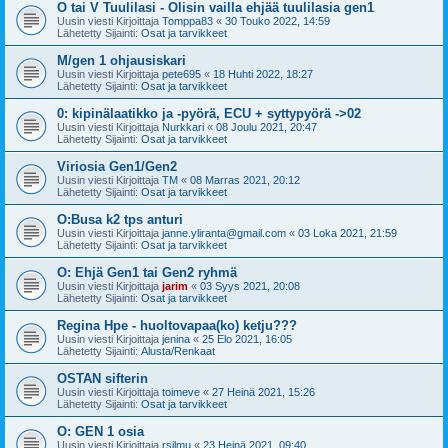
O tai V Tuulilasi - Olisin vailla ehjää tuulilasia gen1
Uusin viesti Kirjoittaja
Tomppa83
«
30 Touko 2022, 14:59
Lähetetty Sijainti:
Osat ja tarvikkeet
M/gen 1 ohjausiskari
Uusin viesti Kirjoittaja
pete695
«
18 Huhti 2022, 18:27
Lähetetty Sijainti:
Osat ja tarvikkeet
0: kipinälaatikko ja -pyörä, ECU + syttypyörä ->02
Uusin viesti Kirjoittaja
Nurkkari
«
08 Joulu 2021, 20:47
Lähetetty Sijainti:
Osat ja tarvikkeet
Viriosia Gen1/Gen2
Uusin viesti Kirjoittaja
TM
«
08 Marras 2021, 20:12
Lähetetty Sijainti:
Osat ja tarvikkeet
O:Busa k2 tps anturi
Uusin viesti Kirjoittaja
janne.yliranta@gmail.com
«
03 Loka 2021, 21:59
Lähetetty Sijainti:
Osat ja tarvikkeet
O: Ehjä Gen1 tai Gen2 ryhmä
Uusin viesti Kirjoittaja
jarim
«
03 Syys 2021, 20:08
Lähetetty Sijainti:
Osat ja tarvikkeet
Regina Hpe - huoltovapaa(ko) ketju???
Uusin viesti Kirjoittaja
jenina
«
25 Elo 2021, 16:05
Lähetetty Sijainti:
Alusta/Renkaat
OSTAN sifterin
Uusin viesti Kirjoittaja
toimeve
«
27 Heinä 2021, 15:26
Lähetetty Sijainti:
Osat ja tarvikkeet
O: GEN 1 osia
Uusin viesti Kirjoittaja
rsilmu
«
23 Heinä 2021, 09:40