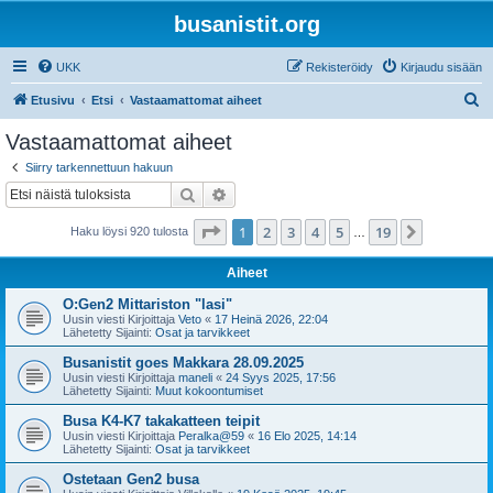
busanistit.org
UKK
Rekisteröidy
Kirjaudu sisään
E
Etusivu
Etsi
Vastaamattomat aiheet
t
Vastaamattomat aiheet
s
Siirry tarkennettuun hakuun
i
Etsi
Tarkennettu haku
Sivu
1
/
19
1
2
3
4
5
19
Seuraava
Haku löysi 920 tulosta
…
Aiheet
O:Gen2 Mittariston "lasi"
Uusin viesti Kirjoittaja
Veto
«
17 Heinä 2026, 22:04
Lähetetty Sijainti:
Osat ja tarvikkeet
Busanistit goes Makkara 28.09.2025
Uusin viesti Kirjoittaja
maneli
«
24 Syys 2025, 17:56
Lähetetty Sijainti:
Muut kokoontumiset
Busa K4-K7 takakatteen teipit
Uusin viesti Kirjoittaja
Peralka@59
«
16 Elo 2025, 14:14
Lähetetty Sijainti:
Osat ja tarvikkeet
Ostetaan Gen2 busa