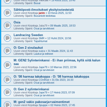
Uusin viesti Kirjoittaja
Villekalle
«
19 Kesä 2025, 19:45
Lähetetty Sijainti:
Busat
Sähköposti-ilmoitukset yksityisviesteistä
Uusin viesti Kirjoittaja
jarim
«
10 Kesä 2025, 11:53
Lähetetty Sijainti:
Busanistit tiedottaa
Osia
Uusin viesti Kirjoittaja
Jaba79
«
09 Maalis 2025, 18:53
Lähetetty Sijainti:
Osat ja tarvikkeet
Landracing Sweden
Uusin viesti Kirjoittaja
SMR
«
12 Huhti 2024, 10:56
Lähetetty Sijainti:
Tapahtumat
O: Gen 2 sivulaukut
Uusin viesti Kirjoittaja
suiza
«
31 Maalis 2024, 11:43
Lähetetty Sijainti:
Laukut ja telineet
M: GEN2 Sylinterinkansi - Ei ihan priimaa, kyllä siitä kalun
saa
Uusin viesti Kirjoittaja
Jape79
«
10 Marras 2023, 22:56
Lähetetty Sijainti:
Osat ja tarvikkeet
O: '08 harmaa takakoppa - O: '08 harmaa takakoppa
Uusin viesti Kirjoittaja
COnRod
«
31 Elo 2023, 16:33
Lähetetty Sijainti:
Osat ja tarvikkeet
O: Gen 2 sylinterinkansi
Uusin viesti Kirjoittaja
Jape79
«
17 Heinä 2023, 07:09
Lähetetty Sijainti:
Osat ja tarvikkeet
M: gen2 vakio pakosarja+vaimentimet
Uusin viesti Kirjoittaja
Spuppe
«
02 Heinä 2023, 17:45