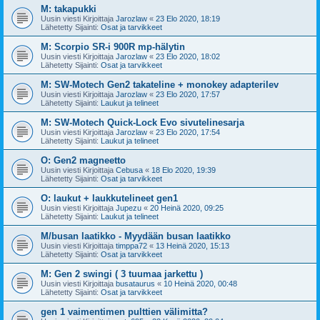
M: takapukki
Uusin viesti Kirjoittaja
Jarozlaw
«
23 Elo 2020, 18:19
Lähetetty Sijainti:
Osat ja tarvikkeet
M: Scorpio SR-i 900R mp-hälytin
Uusin viesti Kirjoittaja
Jarozlaw
«
23 Elo 2020, 18:02
Lähetetty Sijainti:
Osat ja tarvikkeet
M: SW-Motech Gen2 takateline + monokey adapterilev
Uusin viesti Kirjoittaja
Jarozlaw
«
23 Elo 2020, 17:57
Lähetetty Sijainti:
Laukut ja telineet
M: SW-Motech Quick-Lock Evo sivutelinesarja
Uusin viesti Kirjoittaja
Jarozlaw
«
23 Elo 2020, 17:54
Lähetetty Sijainti:
Laukut ja telineet
O: Gen2 magneetto
Uusin viesti Kirjoittaja
Cebusa
«
18 Elo 2020, 19:39
Lähetetty Sijainti:
Osat ja tarvikkeet
O: laukut + laukkutelineet gen1
Uusin viesti Kirjoittaja
Jupezu
«
20 Heinä 2020, 09:25
Lähetetty Sijainti:
Laukut ja telineet
M/busan laatikko - Myydään busan laatikko
Uusin viesti Kirjoittaja
timppa72
«
13 Heinä 2020, 15:13
Lähetetty Sijainti:
Osat ja tarvikkeet
M: Gen 2 swingi ( 3 tuumaa jarkettu )
Uusin viesti Kirjoittaja
busataurus
«
10 Heinä 2020, 00:48
Lähetetty Sijainti:
Osat ja tarvikkeet
gen 1 vaimentimen pulttien välimitta?