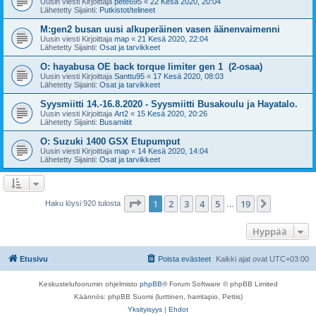
Uusin viesti Kirjoittaja
pete695
«
22 Kesä 2020, 20:04
Lähetetty Sijainti:
Putkistot/telineet
M:gen2 busan uusi alkuperäinen vasen äänenvaimenni
Uusin viesti Kirjoittaja
map
«
21 Kesä 2020, 22:04
Lähetetty Sijainti:
Osat ja tarvikkeet
O: hayabusa OE back torque limiter gen 1 (2-osaa)
Uusin viesti Kirjoittaja
Santtu95
«
17 Kesä 2020, 08:03
Lähetetty Sijainti:
Osat ja tarvikkeet
Syysmiitti 14.-16.8.2020 - Syysmiitti Busakoulu ja Hayatalo.
Uusin viesti Kirjoittaja
Art2
«
15 Kesä 2020, 20:26
Lähetetty Sijainti:
Busamiitit
O: Suzuki 1400 GSX Etupumput
Uusin viesti Kirjoittaja
map
«
14 Kesä 2020, 14:04
Lähetetty Sijainti:
Osat ja tarvikkeet
Sivu
1
/
19
1
2
3
4
5
19
Seuraava
Haku löysi 920 tulosta
…
Hyppää
Etusivu
Poista evästeet
Kaikki ajat ovat
UTC+03:00
Keskustelufoorumin ohjelmisto
phpBB
® Forum Software © phpBB Limited
Käännös: phpBB Suomi (lurttinen, harritapio, Pettis)
Yksityisyys
|
Ehdot