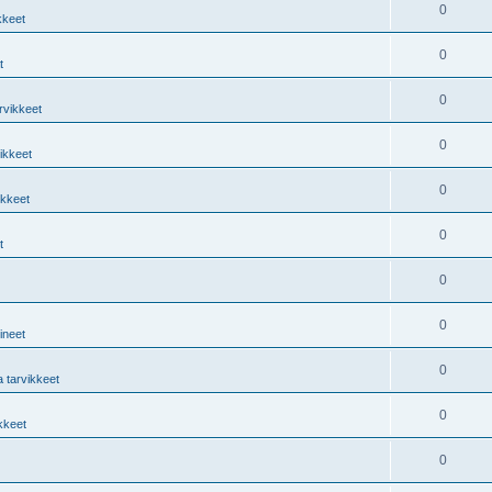
0
kkeet
0
t
0
rvikkeet
0
vikkeet
0
ikkeet
0
t
0
0
lineet
0
a tarvikkeet
0
ikkeet
0