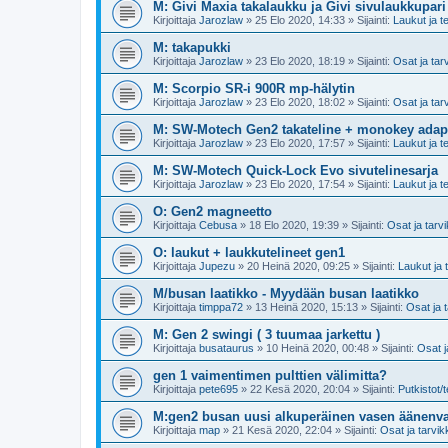
M: Givi Maxia takalaukku ja Givi sivulaukkupari
Kirjoittaja
Jarozlaw
»
25 Elo 2020, 14:33
» Sijainti:
Laukut ja te
M: takapukki
Kirjoittaja
Jarozlaw
»
23 Elo 2020, 18:19
» Sijainti:
Osat ja tar
M: Scorpio SR-i 900R mp-hälytin
Kirjoittaja
Jarozlaw
»
23 Elo 2020, 18:02
» Sijainti:
Osat ja tar
M: SW-Motech Gen2 takateline + monokey adapt
Kirjoittaja
Jarozlaw
»
23 Elo 2020, 17:57
» Sijainti:
Laukut ja te
M: SW-Motech Quick-Lock Evo sivutelinesarja
Kirjoittaja
Jarozlaw
»
23 Elo 2020, 17:54
» Sijainti:
Laukut ja te
O: Gen2 magneetto
Kirjoittaja
Cebusa
»
18 Elo 2020, 19:39
» Sijainti:
Osat ja tarv
O: laukut + laukkutelineet gen1
Kirjoittaja
Jupezu
»
20 Heinä 2020, 09:25
» Sijainti:
Laukut ja t
M/busan laatikko - Myydään busan laatikko
Kirjoittaja
timppa72
»
13 Heinä 2020, 15:13
» Sijainti:
Osat ja 
M: Gen 2 swingi ( 3 tuumaa jarkettu )
Kirjoittaja
busataurus
»
10 Heinä 2020, 00:48
» Sijainti:
Osat j
gen 1 vaimentimen pulttien välimitta?
Kirjoittaja
pete695
»
22 Kesä 2020, 20:04
» Sijainti:
Putkistot/t
M:gen2 busan uusi alkuperäinen vasen äänenv
Kirjoittaja
map
»
21 Kesä 2020, 22:04
» Sijainti:
Osat ja tarvik