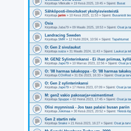
Kirjoittaja
Villekalle
»
19 Kesä 2025, 19:45
» Sijainti:
Busat
Sähköposti-ilmoitukset yksityisviesteistä
Kirjoittaja
jarim
»
10 Kesä 2025, 11:53
» Sijainti:
Busanistit tie
Osia
Kirjoittaja
Jaba79
»
09 Maalis 2025, 18:53
» Sijainti:
Osat ja t
Landracing Sweden
Kirjoittaja
SMR
»
12 Huhti 2024, 10:56
» Sijainti:
Tapahtumat
O: Gen 2 sivulaukut
Kirjoittaja
suiza
»
31 Maalis 2024, 11:43
» Sijainti:
Laukut ja te
M: GEN2 Sylinterinkansi - Ei ihan priimaa, kyllä
Kirjoittaja
Jape79
»
10 Marras 2023, 22:56
» Sijainti:
Osat ja t
O: '08 harmaa takakoppa - O: '08 harmaa takak
Kirjoittaja
COnRod
»
31 Elo 2023, 16:33
» Sijainti:
Osat ja tar
O: Gen 2 sylinterinkansi
Kirjoittaja
Jape79
»
17 Heinä 2023, 07:09
» Sijainti:
Osat ja ta
M: gen2 vakio pakosarja+vaimentimet
Kirjoittaja
Spuppe
»
02 Heinä 2023, 17:45
» Sijainti:
Osat ja ta
Olisi myynnissä - Jos taas palaisi busan pariin
Kirjoittaja
Jokimaa
»
30 Kesä 2023, 20:52
» Sijainti:
Yleistä lö
Gen 2 startin rele
Kirjoittaja
Snake
»
21 Kesä 2023, 16:27
» Sijainti:
Osat ja tarv