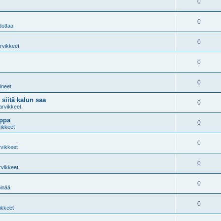
0
0
dottaa
0
arvikkeet
0
0
lineet
 siitä kalun saa
0
arvikkeet
oppa
0
vikkeet
0
rvikkeet
0
rvikkeet
0
pinää
0
ikkeet