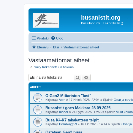
busanistit.org
Bussifoorumi :: D-kortillisille ;)
Pikalinkit
UKK
Etusivu
Etsi
Vastaamattomat aiheet
Vastaamattomat aiheet
Siirry tarkennettuun hakuun
Etsi
Tarkennettu haku
AIHEET
O:Gen2 Mittariston "lasi"
Kirjoittaja
Veto
»
17 Heinä 2026, 22:04
» Sijainti:
Osat ja tarvi
Busanistit goes Makkara 28.09.2025
Kirjoittaja
maneli
»
24 Syys 2025, 17:56
» Sijainti:
Muut kokoo
Busa K4-K7 takakatteen teipit
Kirjoittaja
Peralka@59
»
16 Elo 2025, 14:14
» Sijainti:
Osat ja 
Ostetaan Gen2 busa