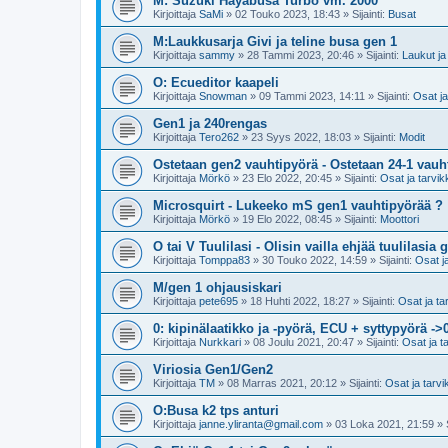
M: Suzuki Hayabusa Turbo vm. 2000
Kirjoittaja
SaMi
»
02 Touko 2023, 18:43
» Sijainti:
Busat
M:Laukkusarja Givi ja teline busa gen 1
Kirjoittaja
sammy
»
28 Tammi 2023, 20:46
» Sijainti:
Laukut ja 
O: Ecueditor kaapeli
Kirjoittaja
Snowman
»
09 Tammi 2023, 14:11
» Sijainti:
Osat ja
Gen1 ja 240rengas
Kirjoittaja
Tero262
»
23 Syys 2022, 18:03
» Sijainti:
Modit
Ostetaan gen2 vauhtipyörä - Ostetaan 24-1 vauh
Kirjoittaja
Mörkö
»
23 Elo 2022, 20:45
» Sijainti:
Osat ja tarvik
Microsquirt - Lukeeko mS gen1 vauhtipyörää ?
Kirjoittaja
Mörkö
»
19 Elo 2022, 08:45
» Sijainti:
Moottori
O tai V Tuulilasi - Olisin vailla ehjää tuulilasia 
Kirjoittaja
Tomppa83
»
30 Touko 2022, 14:59
» Sijainti:
Osat j
M/gen 1 ohjausiskari
Kirjoittaja
pete695
»
18 Huhti 2022, 18:27
» Sijainti:
Osat ja ta
0: kipinälaatikko ja -pyörä, ECU + syttypyörä ->
Kirjoittaja
Nurkkari
»
08 Joulu 2021, 20:47
» Sijainti:
Osat ja t
Viriosia Gen1/Gen2
Kirjoittaja
TM
»
08 Marras 2021, 20:12
» Sijainti:
Osat ja tarvi
O:Busa k2 tps anturi
Kirjoittaja
janne.yliranta@gmail.com
»
03 Loka 2021, 21:59
» S