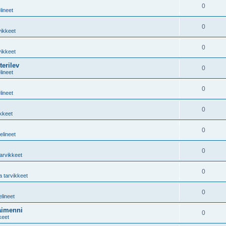
0
lineet
0
vikkeet
0
vikkeet
erilev
0
lineet
0
lineet
0
ikkeet
0
elineet
0
tarvikkeet
0
a tarvikkeet
0
elineet
aimenni
0
keet