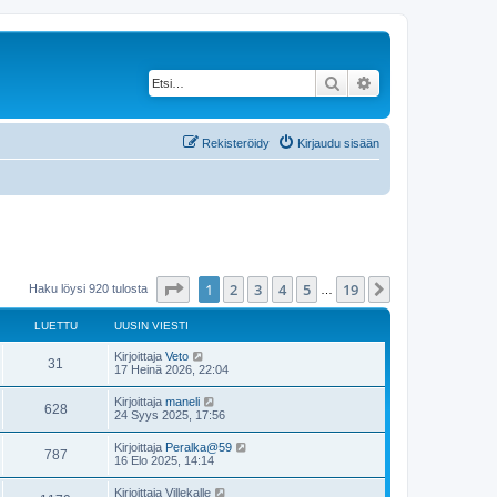
Etsi
Tarkennettu haku
Rekisteröidy
Kirjaudu sisään
Sivu
1
/
19
1
2
3
4
5
19
Seuraava
Haku löysi 920 tulosta
…
LUETTU
UUSIN VIESTI
Kirjoittaja
Veto
31
17 Heinä 2026, 22:04
Kirjoittaja
maneli
628
24 Syys 2025, 17:56
Kirjoittaja
Peralka@59
787
16 Elo 2025, 14:14
Kirjoittaja
Villekalle