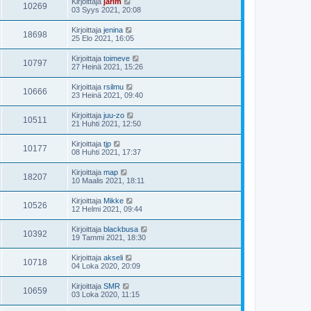
Kirjoittaja
jarim
10269
03 Syys 2021, 20:08
Kirjoittaja
jenina
18698
25 Elo 2021, 16:05
Kirjoittaja
toimeve
10797
27 Heinä 2021, 15:26
Kirjoittaja
rsilmu
10666
23 Heinä 2021, 09:40
Kirjoittaja
juu-zo
10511
21 Huhti 2021, 12:50
Kirjoittaja
tjp
10177
08 Huhti 2021, 17:37
Kirjoittaja
map
18207
10 Maalis 2021, 18:11
Kirjoittaja
Mikke
10526
12 Helmi 2021, 09:44
Kirjoittaja
blackbusa
10392
19 Tammi 2021, 18:30
Kirjoittaja
akseli
10718
04 Loka 2020, 20:09
Kirjoittaja
SMR
10659
03 Loka 2020, 11:15