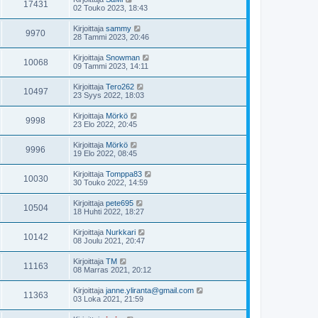
17431
02 Touko 2023, 18:43
Kirjoittaja
sammy
9970
28 Tammi 2023, 20:46
Kirjoittaja
Snowman
10068
09 Tammi 2023, 14:11
Kirjoittaja
Tero262
10497
23 Syys 2022, 18:03
Kirjoittaja
Mörkö
9998
23 Elo 2022, 20:45
Kirjoittaja
Mörkö
9996
19 Elo 2022, 08:45
Kirjoittaja
Tomppa83
10030
30 Touko 2022, 14:59
Kirjoittaja
pete695
10504
18 Huhti 2022, 18:27
Kirjoittaja
Nurkkari
10142
08 Joulu 2021, 20:47
Kirjoittaja
TM
11163
08 Marras 2021, 20:12
Kirjoittaja
janne.yliranta@gmail.com
11363
03 Loka 2021, 21:59