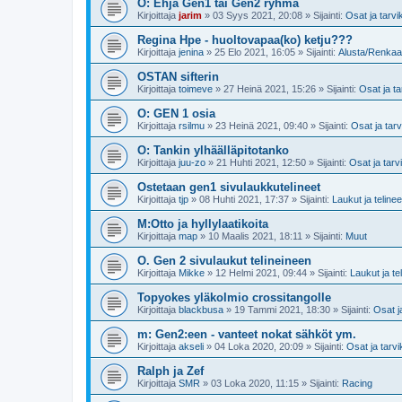
O: Ehjä Gen1 tai Gen2 ryhmä
Kirjoittaja
jarim
»
03 Syys 2021, 20:08
» Sijainti:
Osat ja tarvi
Regina Hpe - huoltovapaa(ko) ketju???
Kirjoittaja
jenina
»
25 Elo 2021, 16:05
» Sijainti:
Alusta/Renkaa
OSTAN sifterin
Kirjoittaja
toimeve
»
27 Heinä 2021, 15:26
» Sijainti:
Osat ja ta
O: GEN 1 osia
Kirjoittaja
rsilmu
»
23 Heinä 2021, 09:40
» Sijainti:
Osat ja tar
O: Tankin ylhäälläpitotanko
Kirjoittaja
juu-zo
»
21 Huhti 2021, 12:50
» Sijainti:
Osat ja tarv
Ostetaan gen1 sivulaukkutelineet
Kirjoittaja
tjp
»
08 Huhti 2021, 17:37
» Sijainti:
Laukut ja telinee
M:Otto ja hyllylaatikoita
Kirjoittaja
map
»
10 Maalis 2021, 18:11
» Sijainti:
Muut
O. Gen 2 sivulaukut telineineen
Kirjoittaja
Mikke
»
12 Helmi 2021, 09:44
» Sijainti:
Laukut ja te
Topyokes yläkolmio crossitangolle
Kirjoittaja
blackbusa
»
19 Tammi 2021, 18:30
» Sijainti:
Osat j
m: Gen2:een - vanteet nokat sähköt ym.
Kirjoittaja
akseli
»
04 Loka 2020, 20:09
» Sijainti:
Osat ja tarv
Ralph ja Zef
Kirjoittaja
SMR
»
03 Loka 2020, 11:15
» Sijainti:
Racing