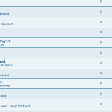
0
0
telineet
0
 tarvikkeet
0
tipyörä
0
keet
0
gen1
0
a tarvikkeet
0
rvikkeet
02
0
arvikkeet
0
kkeet
0
ijainti:
Osat ja tarvikkeet