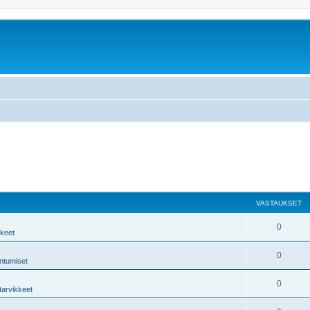
VASTAUKSET
0
kkeet
0
ntumiset
0
tarvikkeet