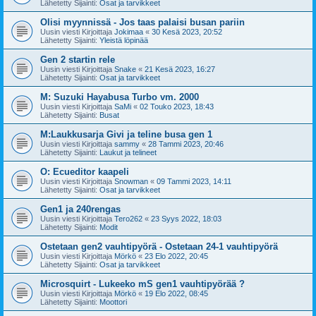
Lähetetty Sijainti:
Osat ja tarvikkeet
Olisi myynnissä - Jos taas palaisi busan pariin
Uusin viesti Kirjoittaja
Jokimaa
«
30 Kesä 2023, 20:52
Lähetetty Sijainti:
Yleistä löpinää
Gen 2 startin rele
Uusin viesti Kirjoittaja
Snake
«
21 Kesä 2023, 16:27
Lähetetty Sijainti:
Osat ja tarvikkeet
M: Suzuki Hayabusa Turbo vm. 2000
Uusin viesti Kirjoittaja
SaMi
«
02 Touko 2023, 18:43
Lähetetty Sijainti:
Busat
M:Laukkusarja Givi ja teline busa gen 1
Uusin viesti Kirjoittaja
sammy
«
28 Tammi 2023, 20:46
Lähetetty Sijainti:
Laukut ja telineet
O: Ecueditor kaapeli
Uusin viesti Kirjoittaja
Snowman
«
09 Tammi 2023, 14:11
Lähetetty Sijainti:
Osat ja tarvikkeet
Gen1 ja 240rengas
Uusin viesti Kirjoittaja
Tero262
«
23 Syys 2022, 18:03
Lähetetty Sijainti:
Modit
Ostetaan gen2 vauhtipyörä - Ostetaan 24-1 vauhtipyörä
Uusin viesti Kirjoittaja
Mörkö
«
23 Elo 2022, 20:45
Lähetetty Sijainti:
Osat ja tarvikkeet
Microsquirt - Lukeeko mS gen1 vauhtipyörää ?
Uusin viesti Kirjoittaja
Mörkö
«
19 Elo 2022, 08:45
Lähetetty Sijainti:
Moottori