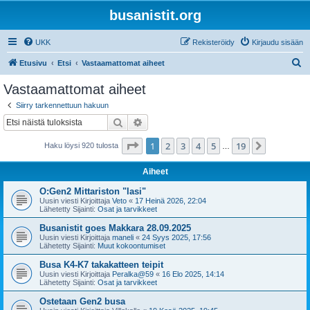
busanistit.org
UKK
Rekisteröidy
Kirjaudu sisään
E
Etusivu
Etsi
Vastaamattomat aiheet
t
Vastaamattomat aiheet
s
Siirry tarkennettuun hakuun
i
Etsi
Tarkennettu haku
Sivu
1
/
19
1
2
3
4
5
19
Seuraava
Haku löysi 920 tulosta
…
Aiheet
O:Gen2 Mittariston "lasi"
Uusin viesti Kirjoittaja
Veto
«
17 Heinä 2026, 22:04
Lähetetty Sijainti:
Osat ja tarvikkeet
Busanistit goes Makkara 28.09.2025
Uusin viesti Kirjoittaja
maneli
«
24 Syys 2025, 17:56
Lähetetty Sijainti:
Muut kokoontumiset
Busa K4-K7 takakatteen teipit
Uusin viesti Kirjoittaja
Peralka@59
«
16 Elo 2025, 14:14
Lähetetty Sijainti:
Osat ja tarvikkeet
Ostetaan Gen2 busa