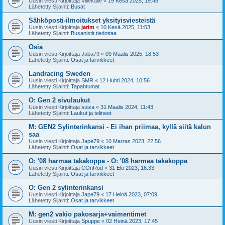
Uusin viesti Kirjoittaja
Villekalle
«
19 Kesä 2025, 19:45
Lähetetty Sijainti:
Busat
Sähköposti-ilmoitukset yksityisviesteistä
Uusin viesti Kirjoittaja
jarim
«
10 Kesä 2025, 11:53
Lähetetty Sijainti:
Busanistit tiedottaa
Osia
Uusin viesti Kirjoittaja
Jaba79
«
09 Maalis 2025, 18:53
Lähetetty Sijainti:
Osat ja tarvikkeet
Landracing Sweden
Uusin viesti Kirjoittaja
SMR
«
12 Huhti 2024, 10:56
Lähetetty Sijainti:
Tapahtumat
O: Gen 2 sivulaukut
Uusin viesti Kirjoittaja
suiza
«
31 Maalis 2024, 11:43
Lähetetty Sijainti:
Laukut ja telineet
M: GEN2 Sylinterinkansi - Ei ihan priimaa, kyllä siitä kalun
saa
Uusin viesti Kirjoittaja
Jape79
«
10 Marras 2023, 22:56
Lähetetty Sijainti:
Osat ja tarvikkeet
O: '08 harmaa takakoppa - O: '08 harmaa takakoppa
Uusin viesti Kirjoittaja
COnRod
«
31 Elo 2023, 16:33
Lähetetty Sijainti:
Osat ja tarvikkeet
O: Gen 2 sylinterinkansi
Uusin viesti Kirjoittaja
Jape79
«
17 Heinä 2023, 07:09
Lähetetty Sijainti:
Osat ja tarvikkeet
M: gen2 vakio pakosarja+vaimentimet
Uusin viesti Kirjoittaja
Spuppe
«
02 Heinä 2023, 17:45