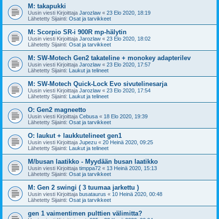
M: takapukki
Uusin viesti Kirjoittaja
Jarozlaw
«
23 Elo 2020, 18:19
Lähetetty Sijainti:
Osat ja tarvikkeet
M: Scorpio SR-i 900R mp-hälytin
Uusin viesti Kirjoittaja
Jarozlaw
«
23 Elo 2020, 18:02
Lähetetty Sijainti:
Osat ja tarvikkeet
M: SW-Motech Gen2 takateline + monokey adapterilev
Uusin viesti Kirjoittaja
Jarozlaw
«
23 Elo 2020, 17:57
Lähetetty Sijainti:
Laukut ja telineet
M: SW-Motech Quick-Lock Evo sivutelinesarja
Uusin viesti Kirjoittaja
Jarozlaw
«
23 Elo 2020, 17:54
Lähetetty Sijainti:
Laukut ja telineet
O: Gen2 magneetto
Uusin viesti Kirjoittaja
Cebusa
«
18 Elo 2020, 19:39
Lähetetty Sijainti:
Osat ja tarvikkeet
O: laukut + laukkutelineet gen1
Uusin viesti Kirjoittaja
Jupezu
«
20 Heinä 2020, 09:25
Lähetetty Sijainti:
Laukut ja telineet
M/busan laatikko - Myydään busan laatikko
Uusin viesti Kirjoittaja
timppa72
«
13 Heinä 2020, 15:13
Lähetetty Sijainti:
Osat ja tarvikkeet
M: Gen 2 swingi ( 3 tuumaa jarkettu )
Uusin viesti Kirjoittaja
busataurus
«
10 Heinä 2020, 00:48
Lähetetty Sijainti:
Osat ja tarvikkeet
gen 1 vaimentimen pulttien välimitta?