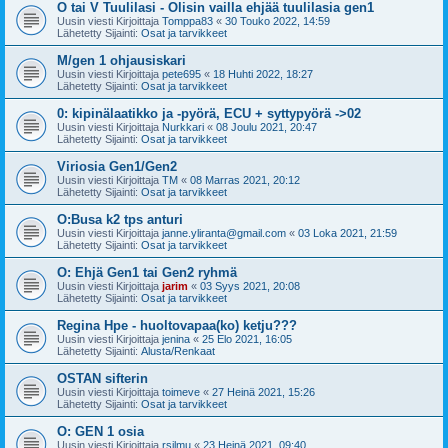
O tai V Tuulilasi - Olisin vailla ehjää tuulilasia gen1
Uusin viesti Kirjoittaja
Tomppa83
«
30 Touko 2022, 14:59
Lähetetty Sijainti:
Osat ja tarvikkeet
M/gen 1 ohjausiskari
Uusin viesti Kirjoittaja
pete695
«
18 Huhti 2022, 18:27
Lähetetty Sijainti:
Osat ja tarvikkeet
0: kipinälaatikko ja -pyörä, ECU + syttypyörä ->02
Uusin viesti Kirjoittaja
Nurkkari
«
08 Joulu 2021, 20:47
Lähetetty Sijainti:
Osat ja tarvikkeet
Viriosia Gen1/Gen2
Uusin viesti Kirjoittaja
TM
«
08 Marras 2021, 20:12
Lähetetty Sijainti:
Osat ja tarvikkeet
O:Busa k2 tps anturi
Uusin viesti Kirjoittaja
janne.yliranta@gmail.com
«
03 Loka 2021, 21:59
Lähetetty Sijainti:
Osat ja tarvikkeet
O: Ehjä Gen1 tai Gen2 ryhmä
Uusin viesti Kirjoittaja
jarim
«
03 Syys 2021, 20:08
Lähetetty Sijainti:
Osat ja tarvikkeet
Regina Hpe - huoltovapaa(ko) ketju???
Uusin viesti Kirjoittaja
jenina
«
25 Elo 2021, 16:05
Lähetetty Sijainti:
Alusta/Renkaat
OSTAN sifterin
Uusin viesti Kirjoittaja
toimeve
«
27 Heinä 2021, 15:26
Lähetetty Sijainti:
Osat ja tarvikkeet
O: GEN 1 osia
Uusin viesti Kirjoittaja
rsilmu
«
23 Heinä 2021, 09:40