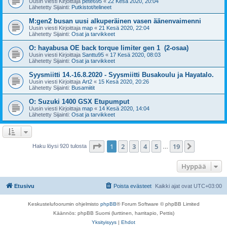
Uusin viesti Kirjoittaja
pete695
«
22 Kesä 2020, 20:04
Lähetetty Sijainti:
Putkistot/telineet
M:gen2 busan uusi alkuperäinen vasen äänenvaimenni
Uusin viesti Kirjoittaja
map
«
21 Kesä 2020, 22:04
Lähetetty Sijainti:
Osat ja tarvikkeet
O: hayabusa OE back torque limiter gen 1 (2-osaa)
Uusin viesti Kirjoittaja
Santtu95
«
17 Kesä 2020, 08:03
Lähetetty Sijainti:
Osat ja tarvikkeet
Syysmiitti 14.-16.8.2020 - Syysmiitti Busakoulu ja Hayatalo.
Uusin viesti Kirjoittaja
Art2
«
15 Kesä 2020, 20:26
Lähetetty Sijainti:
Busamiitit
O: Suzuki 1400 GSX Etupumput
Uusin viesti Kirjoittaja
map
«
14 Kesä 2020, 14:04
Lähetetty Sijainti:
Osat ja tarvikkeet
Sivu
1
/
19
1
2
3
4
5
19
Seuraava
Haku löysi 920 tulosta
…
Hyppää
Etusivu
Poista evästeet
Kaikki ajat ovat
UTC+03:00
Keskustelufoorumin ohjelmisto
phpBB
® Forum Software © phpBB Limited
Käännös: phpBB Suomi (lurttinen, harritapio, Pettis)
Yksityisyys
|
Ehdot