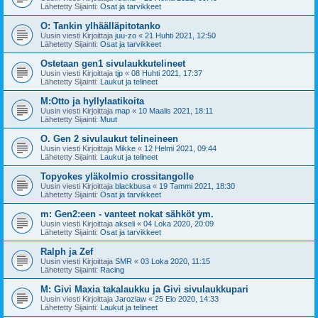
Lähetetty Sijainti:
Osat ja tarvikkeet
O: Tankin ylhäälläpitotanko
Uusin viesti Kirjoittaja
juu-zo
«
21 Huhti 2021, 12:50
Lähetetty Sijainti:
Osat ja tarvikkeet
Ostetaan gen1 sivulaukkutelineet
Uusin viesti Kirjoittaja
tjp
«
08 Huhti 2021, 17:37
Lähetetty Sijainti:
Laukut ja telineet
M:Otto ja hyllylaatikoita
Uusin viesti Kirjoittaja
map
«
10 Maalis 2021, 18:11
Lähetetty Sijainti:
Muut
O. Gen 2 sivulaukut telineineen
Uusin viesti Kirjoittaja
Mikke
«
12 Helmi 2021, 09:44
Lähetetty Sijainti:
Laukut ja telineet
Topyokes yläkolmio crossitangolle
Uusin viesti Kirjoittaja
blackbusa
«
19 Tammi 2021, 18:30
Lähetetty Sijainti:
Osat ja tarvikkeet
m: Gen2:een - vanteet nokat sähköt ym.
Uusin viesti Kirjoittaja
akseli
«
04 Loka 2020, 20:09
Lähetetty Sijainti:
Osat ja tarvikkeet
Ralph ja Zef
Uusin viesti Kirjoittaja
SMR
«
03 Loka 2020, 11:15
Lähetetty Sijainti:
Racing
M: Givi Maxia takalaukku ja Givi sivulaukkupari
Uusin viesti Kirjoittaja
Jarozlaw
«
25 Elo 2020, 14:33
Lähetetty Sijainti:
Laukut ja telineet