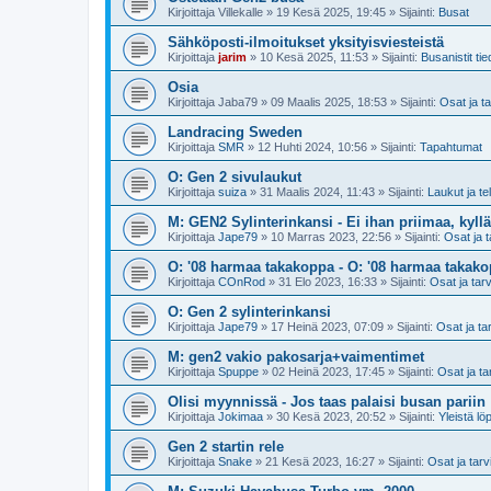
Kirjoittaja
Villekalle
»
19 Kesä 2025, 19:45
» Sijainti:
Busat
Sähköposti-ilmoitukset yksityisviesteistä
Kirjoittaja
jarim
»
10 Kesä 2025, 11:53
» Sijainti:
Busanistit tie
Osia
Kirjoittaja
Jaba79
»
09 Maalis 2025, 18:53
» Sijainti:
Osat ja t
Landracing Sweden
Kirjoittaja
SMR
»
12 Huhti 2024, 10:56
» Sijainti:
Tapahtumat
O: Gen 2 sivulaukut
Kirjoittaja
suiza
»
31 Maalis 2024, 11:43
» Sijainti:
Laukut ja te
M: GEN2 Sylinterinkansi - Ei ihan priimaa, kyllä
Kirjoittaja
Jape79
»
10 Marras 2023, 22:56
» Sijainti:
Osat ja t
O: '08 harmaa takakoppa - O: '08 harmaa takak
Kirjoittaja
COnRod
»
31 Elo 2023, 16:33
» Sijainti:
Osat ja tar
O: Gen 2 sylinterinkansi
Kirjoittaja
Jape79
»
17 Heinä 2023, 07:09
» Sijainti:
Osat ja ta
M: gen2 vakio pakosarja+vaimentimet
Kirjoittaja
Spuppe
»
02 Heinä 2023, 17:45
» Sijainti:
Osat ja ta
Olisi myynnissä - Jos taas palaisi busan pariin
Kirjoittaja
Jokimaa
»
30 Kesä 2023, 20:52
» Sijainti:
Yleistä lö
Gen 2 startin rele
Kirjoittaja
Snake
»
21 Kesä 2023, 16:27
» Sijainti:
Osat ja tarv