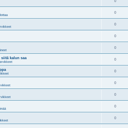
0
0
dottaa
0
arvikkeet
0
0
lineet
 siitä kalun saa
0
arvikkeet
oppa
0
vikkeet
0
rvikkeet
0
rvikkeet
0
pinää
0
ikkeet