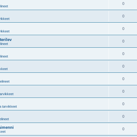
0
lineet
0
vikkeet
0
vikkeet
erilev
0
lineet
0
lineet
0
ikkeet
0
elineet
0
tarvikkeet
0
a tarvikkeet
0
elineet
aimenni
0
keet