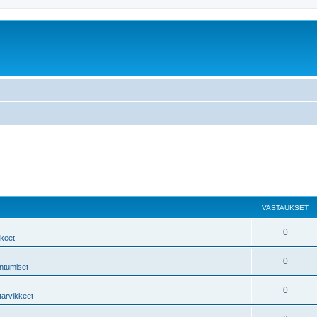
VASTAUKSET
0
kkeet
0
ntumiset
0
tarvikkeet