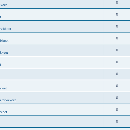
0
kkeet
0
t
0
rvikkeet
0
vikkeet
0
ikkeet
0
t
0
0
lineet
0
a tarvikkeet
0
ikkeet
0