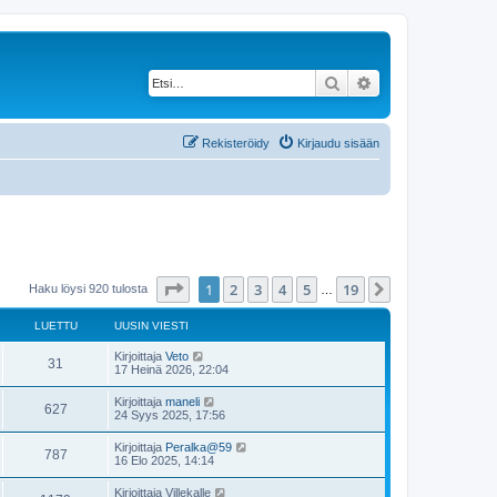
Etsi
Tarkennettu haku
Rekisteröidy
Kirjaudu sisään
Sivu
1
/
19
1
2
3
4
5
19
Seuraava
Haku löysi 920 tulosta
…
LUETTU
UUSIN VIESTI
Kirjoittaja
Veto
31
17 Heinä 2026, 22:04
Kirjoittaja
maneli
627
24 Syys 2025, 17:56
Kirjoittaja
Peralka@59
787
16 Elo 2025, 14:14
Kirjoittaja
Villekalle