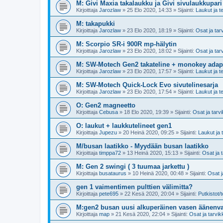
M: Givi Maxia takalaukku ja Givi sivulaukkupari
Kirjoittaja
Jarozlaw
»
25 Elo 2020, 14:33
» Sijainti:
Laukut ja te
M: takapukki
Kirjoittaja
Jarozlaw
»
23 Elo 2020, 18:19
» Sijainti:
Osat ja tar
M: Scorpio SR-i 900R mp-hälytin
Kirjoittaja
Jarozlaw
»
23 Elo 2020, 18:02
» Sijainti:
Osat ja tar
M: SW-Motech Gen2 takateline + monokey adapt
Kirjoittaja
Jarozlaw
»
23 Elo 2020, 17:57
» Sijainti:
Laukut ja te
M: SW-Motech Quick-Lock Evo sivutelinesarja
Kirjoittaja
Jarozlaw
»
23 Elo 2020, 17:54
» Sijainti:
Laukut ja te
O: Gen2 magneetto
Kirjoittaja
Cebusa
»
18 Elo 2020, 19:39
» Sijainti:
Osat ja tarv
O: laukut + laukkutelineet gen1
Kirjoittaja
Jupezu
»
20 Heinä 2020, 09:25
» Sijainti:
Laukut ja t
M/busan laatikko - Myydään busan laatikko
Kirjoittaja
timppa72
»
13 Heinä 2020, 15:13
» Sijainti:
Osat ja 
M: Gen 2 swingi ( 3 tuumaa jarkettu )
Kirjoittaja
busataurus
»
10 Heinä 2020, 00:48
» Sijainti:
Osat j
gen 1 vaimentimen pulttien välimitta?
Kirjoittaja
pete695
»
22 Kesä 2020, 20:04
» Sijainti:
Putkistot/t
M:gen2 busan uusi alkuperäinen vasen äänenv
Kirjoittaja
map
»
21 Kesä 2020, 22:04
» Sijainti:
Osat ja tarvik