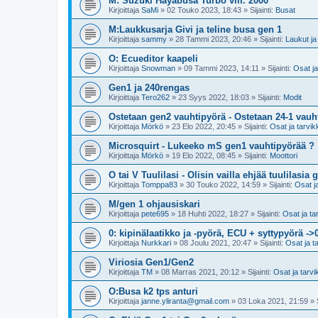
M: Suzuki Hayabusa Turbo vm. 2000
Kirjoittaja
SaMi
»
02 Touko 2023, 18:43
» Sijainti:
Busat
M:Laukkusarja Givi ja teline busa gen 1
Kirjoittaja
sammy
»
28 Tammi 2023, 20:46
» Sijainti:
Laukut ja 
O: Ecueditor kaapeli
Kirjoittaja
Snowman
»
09 Tammi 2023, 14:11
» Sijainti:
Osat ja
Gen1 ja 240rengas
Kirjoittaja
Tero262
»
23 Syys 2022, 18:03
» Sijainti:
Modit
Ostetaan gen2 vauhtipyörä - Ostetaan 24-1 vauh
Kirjoittaja
Mörkö
»
23 Elo 2022, 20:45
» Sijainti:
Osat ja tarvik
Microsquirt - Lukeeko mS gen1 vauhtipyörää ?
Kirjoittaja
Mörkö
»
19 Elo 2022, 08:45
» Sijainti:
Moottori
O tai V Tuulilasi - Olisin vailla ehjää tuulilasia 
Kirjoittaja
Tomppa83
»
30 Touko 2022, 14:59
» Sijainti:
Osat j
M/gen 1 ohjausiskari
Kirjoittaja
pete695
»
18 Huhti 2022, 18:27
» Sijainti:
Osat ja ta
0: kipinälaatikko ja -pyörä, ECU + syttypyörä ->
Kirjoittaja
Nurkkari
»
08 Joulu 2021, 20:47
» Sijainti:
Osat ja t
Viriosia Gen1/Gen2
Kirjoittaja
TM
»
08 Marras 2021, 20:12
» Sijainti:
Osat ja tarvi
O:Busa k2 tps anturi
Kirjoittaja
janne.yliranta@gmail.com
»
03 Loka 2021, 21:59
» S