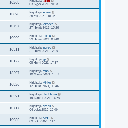
Kirjoittaja
jarim
10269
03 Syys 2021, 20:08
Kirjoittaja
jenina
18696
25 Elo 2021, 16:05
Kirjoittaja
toimeve
10797
27 Heinä 2021, 15:26
Kirjoittaja
rsilmu
10666
23 Heinä 2021, 09:40
Kirjoittaja
juu-zo
10511
21 Huhti 2021, 12:50
Kirjoittaja
tjp
10177
08 Huhti 2021, 17:37
Kirjoittaja
map
18207
10 Maalis 2021, 18:11
Kirjoittaja
Mikke
10526
12 Helmi 2021, 09:44
Kirjoittaja
blackbusa
10391
19 Tammi 2021, 18:30
Kirjoittaja
akseli
10717
04 Loka 2020, 20:09
Kirjoittaja
SMR
10659
03 Loka 2020, 11:15