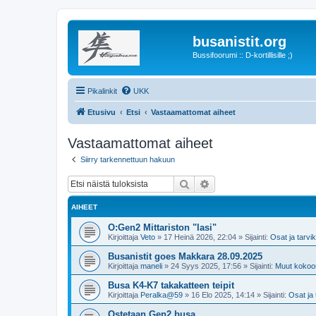
busanistit.org
Bussifoorumi :: D-kortillisille ;)
Pikalinkit
UKK
Etusivu
Etsi
Vastaamattomat aiheet
Vastaamattomat aiheet
Siirry tarkennettuun hakuun
Etsi
Tarkennettu haku
AIHEET
O:Gen2 Mittariston "lasi"
Kirjoittaja
Veto
»
17 Heinä 2026, 22:04
» Sijainti:
Osat ja tarvi
Busanistit goes Makkara 28.09.2025
Kirjoittaja
maneli
»
24 Syys 2025, 17:56
» Sijainti:
Muut kokoo
Busa K4-K7 takakatteen teipit
Kirjoittaja
Peralka@59
»
16 Elo 2025, 14:14
» Sijainti:
Osat ja 
Ostetaan Gen2 busa