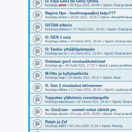
O: Ehjä Gen1 tai Gen2 ryhmä
Kirjoittaja
jarim
»
03 Syys 2021, 20:08
» Sijainti:
Osat ja tarvi
Regina Hpe - huoltovapaa(ko) ketju???
Kirjoittaja
jenina
»
25 Elo 2021, 16:05
» Sijainti:
Alusta/Renkaa
OSTAN sifterin
Kirjoittaja
toimeve
»
27 Heinä 2021, 15:26
» Sijainti:
Osat ja ta
O: GEN 1 osia
Kirjoittaja
rsilmu
»
23 Heinä 2021, 09:40
» Sijainti:
Osat ja tar
O: Tankin ylhäälläpitotanko
Kirjoittaja
juu-zo
»
21 Huhti 2021, 12:50
» Sijainti:
Osat ja tarv
Ostetaan gen1 sivulaukkutelineet
Kirjoittaja
tjp
»
08 Huhti 2021, 17:37
» Sijainti:
Laukut ja telinee
M:Otto ja hyllylaatikoita
Kirjoittaja
map
»
10 Maalis 2021, 18:11
» Sijainti:
Muut
O. Gen 2 sivulaukut telineineen
Kirjoittaja
Mikke
»
12 Helmi 2021, 09:44
» Sijainti:
Laukut ja te
Topyokes yläkolmio crossitangolle
Kirjoittaja
blackbusa
»
19 Tammi 2021, 18:30
» Sijainti:
Osat j
m: Gen2:een - vanteet nokat sähköt ym.
Kirjoittaja
akseli
»
04 Loka 2020, 20:09
» Sijainti:
Osat ja tarv
Ralph ja Zef
Kirjoittaja
SMR
»
03 Loka 2020, 11:15
» Sijainti:
Racing