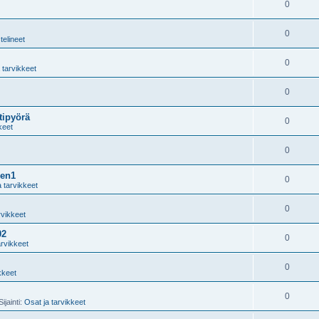
0
0
telineet
0
 tarvikkeet
0
tipyörä
0
keet
0
gen1
0
a tarvikkeet
0
rvikkeet
02
0
arvikkeet
0
kkeet
0
ijainti:
Osat ja tarvikkeet