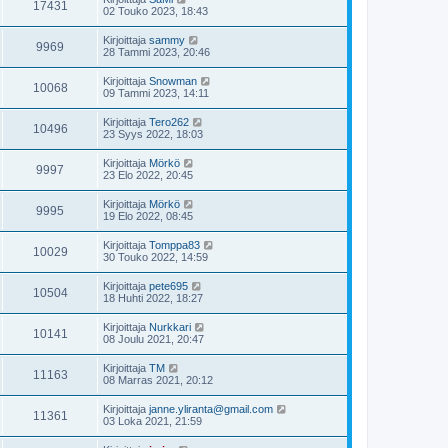
17431
02 Touko 2023, 18:43
Kirjoittaja
sammy
9969
28 Tammi 2023, 20:46
Kirjoittaja
Snowman
10068
09 Tammi 2023, 14:11
Kirjoittaja
Tero262
10496
23 Syys 2022, 18:03
Kirjoittaja
Mörkö
9997
23 Elo 2022, 20:45
Kirjoittaja
Mörkö
9995
19 Elo 2022, 08:45
Kirjoittaja
Tomppa83
10029
30 Touko 2022, 14:59
Kirjoittaja
pete695
10504
18 Huhti 2022, 18:27
Kirjoittaja
Nurkkari
10141
08 Joulu 2021, 20:47
Kirjoittaja
TM
11163
08 Marras 2021, 20:12
Kirjoittaja
janne.yliranta@gmail.com
11361
03 Loka 2021, 21:59