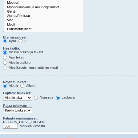
Etsi sisäalueet:
Kyllä
Ei
Hae täältä:
Viestin otsikot ja tekstit
Vain teksti
Viestin otsikko
Viestiketjujen ensimmäinen viesti
Näytä tulokset:
Viestit
Aiheet
Lajittele tulokset:
Nouseva
Laskeva
Rajaa tulokset:
Palauta ensimmäiset:
RETURN_FIRST_EXPLAIN
Merkkiä viestistä.