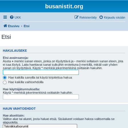
busanistit.org
UKK
Rekisteröidy
Kirjaudu sisään
Etusivu
Etsi
Etsi
HAKULAUSEKE
Etsi avainsanoja:
Aseta
+
merkki sanan eteen, jonka on löydyttävä ja
-
merkki sellaisen sanan eteen, jota
ei saa löytyä. Laita haettavat sanat sulkuihin erotettuna
|
-merkillä, mikäli vain yhden
sanan on löydyttävä. Käytä *-merkkiä jokerimerkkinä osittaisiin hakuihin.
Hae kaikilla sanoilla tai käytä kirjoitettua hakua
Hae kaikilla vaihtoehdoilla
Hae käyttäjätunnuksella:
Käytä *-merkkiä jokerimerkkinä osittaisiin hakuihin.
HAUN VAIHTOEHDOT
Hae alueittain:
Valitse alue tai alueet, josta haluat etsiä. Sisäalueet voidaan hakea valitsemalla se
alapuolelta.