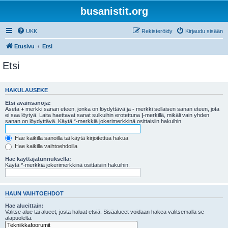
busanistit.org
UKK
Rekisteröidy
Kirjaudu sisään
Etusivu
Etsi
Etsi
HAKULAUSEKE
Etsi avainsanoja:
Aseta
+
merkki sanan eteen, jonka on löydyttävä ja
-
merkki sellaisen sanan eteen, jota
ei saa löytyä. Laita haettavat sanat sulkuihin erotettuna
|
-merkillä, mikäli vain yhden
sanan on löydyttävä. Käytä *-merkkiä jokerimerkkinä osittaisiin hakuihin.
Hae kaikilla sanoilla tai käytä kirjoitettua hakua
Hae kaikilla vaihtoehdoilla
Hae käyttäjätunnuksella:
Käytä *-merkkiä jokerimerkkinä osittaisiin hakuihin.
HAUN VAIHTOEHDOT
Hae alueittain:
Valitse alue tai alueet, josta haluat etsiä. Sisäalueet voidaan hakea valitsemalla se
alapuolelta.