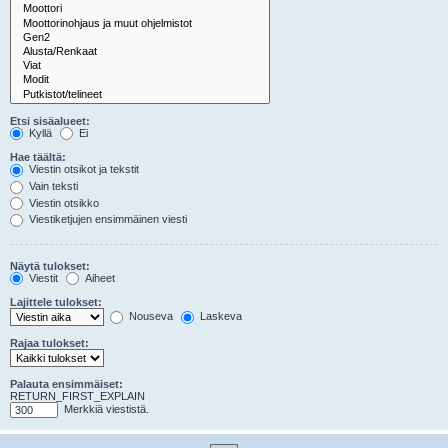
Etsi sisäalueet:
Kyllä
Ei
Hae täältä:
Viestin otsikot ja tekstit
Vain teksti
Viestin otsikko
Viestiketjujen ensimmäinen viesti
Näytä tulokset:
Viestit
Aiheet
Lajittele tulokset:
Nouseva
Laskeva
Rajaa tulokset:
Palauta ensimmäiset:
RETURN_FIRST_EXPLAIN
Merkkiä viestistä.