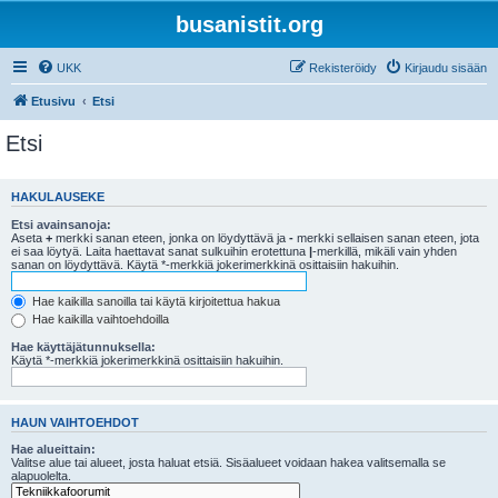
busanistit.org
UKK
Rekisteröidy
Kirjaudu sisään
Etusivu
Etsi
Etsi
HAKULAUSEKE
Etsi avainsanoja:
Aseta
+
merkki sanan eteen, jonka on löydyttävä ja
-
merkki sellaisen sanan eteen, jota
ei saa löytyä. Laita haettavat sanat sulkuihin erotettuna
|
-merkillä, mikäli vain yhden
sanan on löydyttävä. Käytä *-merkkiä jokerimerkkinä osittaisiin hakuihin.
Hae kaikilla sanoilla tai käytä kirjoitettua hakua
Hae kaikilla vaihtoehdoilla
Hae käyttäjätunnuksella:
Käytä *-merkkiä jokerimerkkinä osittaisiin hakuihin.
HAUN VAIHTOEHDOT
Hae alueittain:
Valitse alue tai alueet, josta haluat etsiä. Sisäalueet voidaan hakea valitsemalla se
alapuolelta.