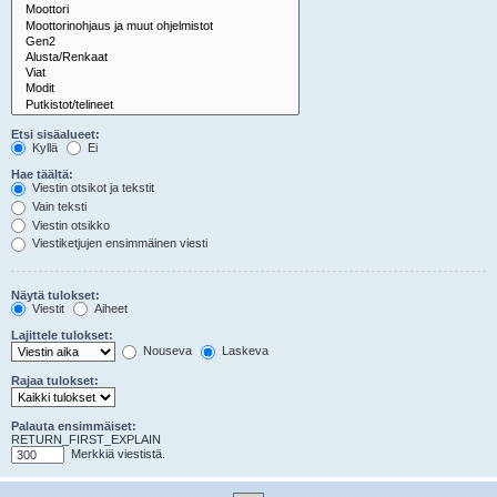
Etsi sisäalueet:
Kyllä
Ei
Hae täältä:
Viestin otsikot ja tekstit
Vain teksti
Viestin otsikko
Viestiketjujen ensimmäinen viesti
Näytä tulokset:
Viestit
Aiheet
Lajittele tulokset:
Nouseva
Laskeva
Rajaa tulokset:
Palauta ensimmäiset:
RETURN_FIRST_EXPLAIN
Merkkiä viestistä.