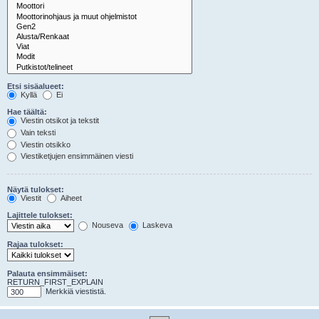
Etsi sisäalueet:
Kyllä
Ei
Hae täältä:
Viestin otsikot ja tekstit
Vain teksti
Viestin otsikko
Viestiketjujen ensimmäinen viesti
Näytä tulokset:
Viestit
Aiheet
Lajittele tulokset:
Nouseva
Laskeva
Rajaa tulokset:
Palauta ensimmäiset:
RETURN_FIRST_EXPLAIN
Merkkiä viestistä.