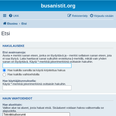
busanistit.org
UKK
Rekisteröidy
Kirjaudu sisään
Etusivu
Etsi
Etsi
HAKULAUSEKE
Etsi avainsanoja:
Aseta
+
merkki sanan eteen, jonka on löydyttävä ja
-
merkki sellaisen sanan eteen, jota
ei saa löytyä. Laita haettavat sanat sulkuihin erotettuna
|
-merkillä, mikäli vain yhden
sanan on löydyttävä. Käytä *-merkkiä jokerimerkkinä osittaisiin hakuihin.
Hae kaikilla sanoilla tai käytä kirjoitettua hakua
Hae kaikilla vaihtoehdoilla
Hae käyttäjätunnuksella:
Käytä *-merkkiä jokerimerkkinä osittaisiin hakuihin.
HAUN VAIHTOEHDOT
Hae alueittain:
Valitse alue tai alueet, josta haluat etsiä. Sisäalueet voidaan hakea valitsemalla se
alapuolelta.