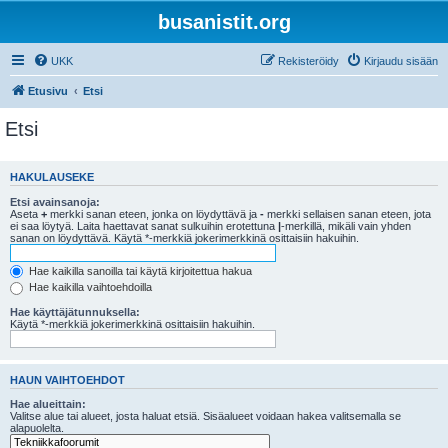
busanistit.org
UKK
Rekisteröidy
Kirjaudu sisään
Etusivu
Etsi
Etsi
HAKULAUSEKE
Etsi avainsanoja:
Aseta
+
merkki sanan eteen, jonka on löydyttävä ja
-
merkki sellaisen sanan eteen, jota
ei saa löytyä. Laita haettavat sanat sulkuihin erotettuna
|
-merkillä, mikäli vain yhden
sanan on löydyttävä. Käytä *-merkkiä jokerimerkkinä osittaisiin hakuihin.
Hae kaikilla sanoilla tai käytä kirjoitettua hakua
Hae kaikilla vaihtoehdoilla
Hae käyttäjätunnuksella:
Käytä *-merkkiä jokerimerkkinä osittaisiin hakuihin.
HAUN VAIHTOEHDOT
Hae alueittain:
Valitse alue tai alueet, josta haluat etsiä. Sisäalueet voidaan hakea valitsemalla se
alapuolelta.