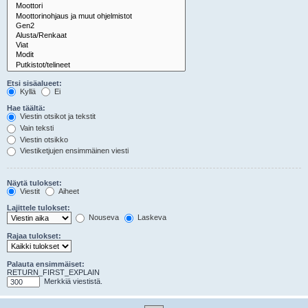
Etsi sisäalueet:
Kyllä
Ei
Hae täältä:
Viestin otsikot ja tekstit
Vain teksti
Viestin otsikko
Viestiketjujen ensimmäinen viesti
Näytä tulokset:
Viestit
Aiheet
Lajittele tulokset:
Nouseva
Laskeva
Rajaa tulokset:
Palauta ensimmäiset:
RETURN_FIRST_EXPLAIN
Merkkiä viestistä.