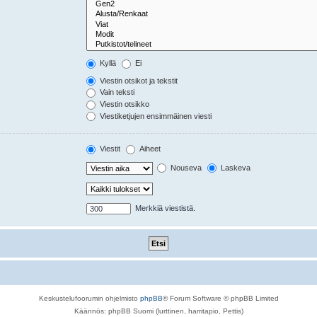
Kyllä
Ei
Viestin otsikot ja tekstit
Vain teksti
Viestin otsikko
Viestiketjujen ensimmäinen viesti
Viestit
Aiheet
Nouseva
Laskeva
Merkkiä viestistä.
Keskustelufoorumin ohjelmisto
phpBB
® Forum Software © phpBB Limited
Käännös: phpBB Suomi (lurttinen, harritapio, Pettis)