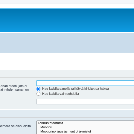
anan eteen, jota ei
Hae kaikilla sanoilla tai käytä kirjoitettua hakua
 vain yhden sanan on
Hae kaikilla vaihtoehdoilla
tsemalla se alapuolelta.