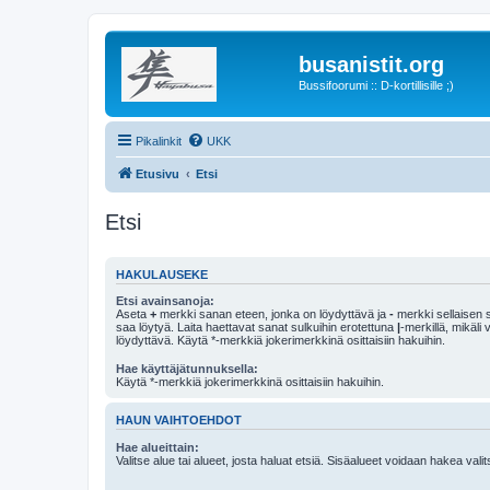
busanistit.org
Bussifoorumi :: D-kortillisille ;)
Pikalinkit
UKK
Etusivu
Etsi
Etsi
HAKULAUSEKE
Etsi avainsanoja:
Aseta
+
merkki sanan eteen, jonka on löydyttävä ja
-
merkki sellaisen s
saa löytyä. Laita haettavat sanat sulkuihin erotettuna
|
-merkillä, mikäli
löydyttävä. Käytä *-merkkiä jokerimerkkinä osittaisiin hakuihin.
Hae käyttäjätunnuksella:
Käytä *-merkkiä jokerimerkkinä osittaisiin hakuihin.
HAUN VAIHTOEHDOT
Hae alueittain:
Valitse alue tai alueet, josta haluat etsiä. Sisäalueet voidaan hakea vali