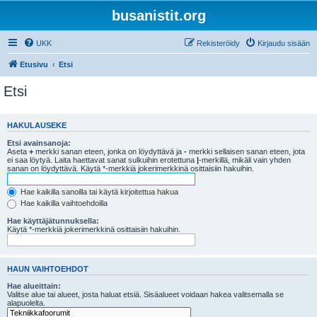
busanistit.org
UKK
Rekisteröidy
Kirjaudu sisään
Etusivu
Etsi
Etsi
HAKULAUSEKE
Etsi avainsanoja:
Aseta
+
merkki sanan eteen, jonka on löydyttävä ja
-
merkki sellaisen sanan eteen, jota
ei saa löytyä. Laita haettavat sanat sulkuihin erotettuna
|
-merkillä, mikäli vain yhden
sanan on löydyttävä. Käytä *-merkkiä jokerimerkkinä osittaisiin hakuihin.
Hae kaikilla sanoilla tai käytä kirjoitettua hakua
Hae kaikilla vaihtoehdoilla
Hae käyttäjätunnuksella:
Käytä *-merkkiä jokerimerkkinä osittaisiin hakuihin.
HAUN VAIHTOEHDOT
Hae alueittain:
Valitse alue tai alueet, josta haluat etsiä. Sisäalueet voidaan hakea valitsemalla se
alapuolelta.