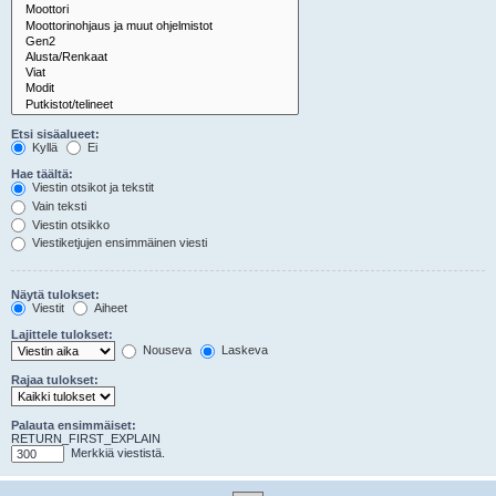
Etsi sisäalueet:
Kyllä
Ei
Hae täältä:
Viestin otsikot ja tekstit
Vain teksti
Viestin otsikko
Viestiketjujen ensimmäinen viesti
Näytä tulokset:
Viestit
Aiheet
Lajittele tulokset:
Nouseva
Laskeva
Rajaa tulokset:
Palauta ensimmäiset:
RETURN_FIRST_EXPLAIN
Merkkiä viestistä.