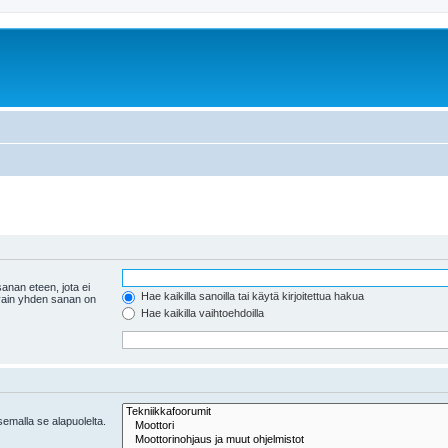
anan eteen, jota ei
Hae kaikilla sanoilla tai käytä kirjoitettua hakua
 vain yhden sanan on
Hae kaikilla vaihtoehdoilla
tsemalla se alapuolelta.