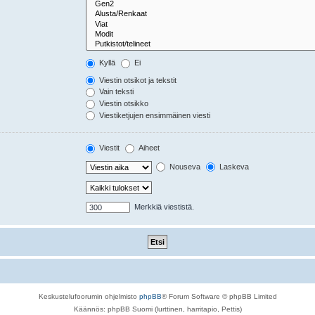
Kyllä
Ei
Viestin otsikot ja tekstit
Vain teksti
Viestin otsikko
Viestiketjujen ensimmäinen viesti
Viestit
Aiheet
Nouseva
Laskeva
Merkkiä viestistä.
Keskustelufoorumin ohjelmisto
phpBB
® Forum Software © phpBB Limited
Käännös: phpBB Suomi (lurttinen, harritapio, Pettis)