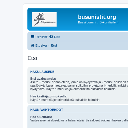
busanistit.org
Bussifoorumi :: D-kortillisille ;)
Pikalinkit
UKK
Etusivu
Etsi
Etsi
HAKULAUSEKE
Etsi avainsanoja:
Aseta
+
merkki sanan eteen, jonka on löydyttävä ja
-
merkki sellaisen s
saa löytyä. Laita haettavat sanat sulkuihin erotettuna
|
-merkillä, mikäli
löydyttävä. Käytä *-merkkiä jokerimerkkinä osittaisiin hakuihin.
Hae käyttäjätunnuksella:
Käytä *-merkkiä jokerimerkkinä osittaisiin hakuihin.
HAUN VAIHTOEHDOT
Hae alueittain:
Valitse alue tai alueet, josta haluat etsiä. Sisäalueet voidaan hakea vali