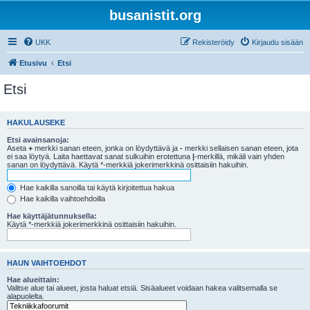
busanistit.org
UKK
Rekisteröidy
Kirjaudu sisään
Etusivu
Etsi
Etsi
HAKULAUSEKE
Etsi avainsanoja:
Aseta
+
merkki sanan eteen, jonka on löydyttävä ja
-
merkki sellaisen sanan eteen, jota
ei saa löytyä. Laita haettavat sanat sulkuihin erotettuna
|
-merkillä, mikäli vain yhden
sanan on löydyttävä. Käytä *-merkkiä jokerimerkkinä osittaisiin hakuihin.
Hae kaikilla sanoilla tai käytä kirjoitettua hakua
Hae kaikilla vaihtoehdoilla
Hae käyttäjätunnuksella:
Käytä *-merkkiä jokerimerkkinä osittaisiin hakuihin.
HAUN VAIHTOEHDOT
Hae alueittain:
Valitse alue tai alueet, josta haluat etsiä. Sisäalueet voidaan hakea valitsemalla se
alapuolelta.