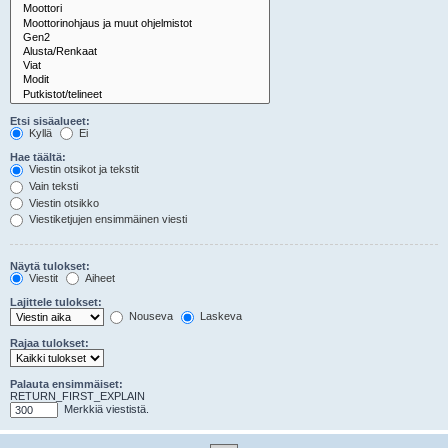
Etsi sisäalueet:
Kyllä
Ei
Hae täältä:
Viestin otsikot ja tekstit
Vain teksti
Viestin otsikko
Viestiketjujen ensimmäinen viesti
Näytä tulokset:
Viestit
Aiheet
Lajittele tulokset:
Nouseva
Laskeva
Rajaa tulokset:
Palauta ensimmäiset:
RETURN_FIRST_EXPLAIN
Merkkiä viestistä.