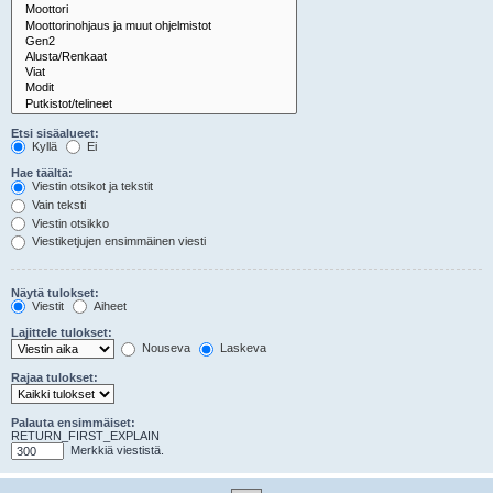
Etsi sisäalueet:
Kyllä
Ei
Hae täältä:
Viestin otsikot ja tekstit
Vain teksti
Viestin otsikko
Viestiketjujen ensimmäinen viesti
Näytä tulokset:
Viestit
Aiheet
Lajittele tulokset:
Nouseva
Laskeva
Rajaa tulokset:
Palauta ensimmäiset:
RETURN_FIRST_EXPLAIN
Merkkiä viestistä.