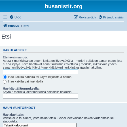
busanistit.org
UKK
Rekisteröidy
Kirjaudu sisään
Etusivu
Etsi
Etsi
HAKULAUSEKE
Etsi avainsanoja:
Aseta
+
merkki sanan eteen, jonka on löydyttävä ja
-
merkki sellaisen sanan eteen, jota
ei saa löytyä. Laita haettavat sanat sulkuihin erotettuna
|
-merkillä, mikäli vain yhden
sanan on löydyttävä. Käytä *-merkkiä jokerimerkkinä osittaisiin hakuihin.
Hae kaikilla sanoilla tai käytä kirjoitettua hakua
Hae kaikilla vaihtoehdoilla
Hae käyttäjätunnuksella:
Käytä *-merkkiä jokerimerkkinä osittaisiin hakuihin.
HAUN VAIHTOEHDOT
Hae alueittain:
Valitse alue tai alueet, josta haluat etsiä. Sisäalueet voidaan hakea valitsemalla se
alapuolelta.