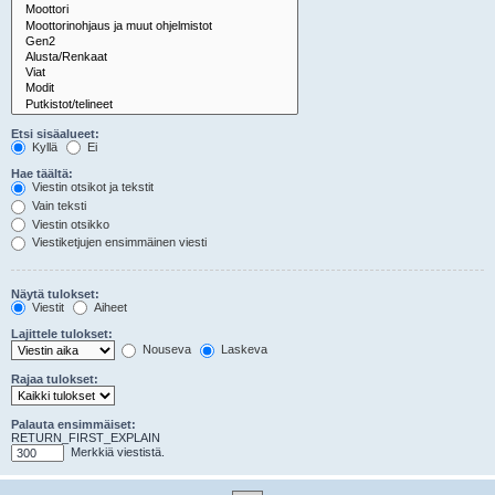
Etsi sisäalueet:
Kyllä
Ei
Hae täältä:
Viestin otsikot ja tekstit
Vain teksti
Viestin otsikko
Viestiketjujen ensimmäinen viesti
Näytä tulokset:
Viestit
Aiheet
Lajittele tulokset:
Nouseva
Laskeva
Rajaa tulokset:
Palauta ensimmäiset:
RETURN_FIRST_EXPLAIN
Merkkiä viestistä.