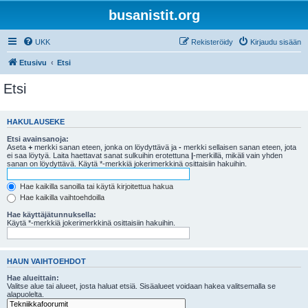
busanistit.org
UKK
Rekisteröidy
Kirjaudu sisään
Etusivu
Etsi
Etsi
HAKULAUSEKE
Etsi avainsanoja:
Aseta
+
merkki sanan eteen, jonka on löydyttävä ja
-
merkki sellaisen sanan eteen, jota
ei saa löytyä. Laita haettavat sanat sulkuihin erotettuna
|
-merkillä, mikäli vain yhden
sanan on löydyttävä. Käytä *-merkkiä jokerimerkkinä osittaisiin hakuihin.
Hae kaikilla sanoilla tai käytä kirjoitettua hakua
Hae kaikilla vaihtoehdoilla
Hae käyttäjätunnuksella:
Käytä *-merkkiä jokerimerkkinä osittaisiin hakuihin.
HAUN VAIHTOEHDOT
Hae alueittain:
Valitse alue tai alueet, josta haluat etsiä. Sisäalueet voidaan hakea valitsemalla se
alapuolelta.