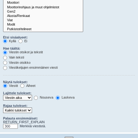
Etsi sisäalueet:
Kyllä
Ei
Hae täältä:
Viestin otsikot ja tekstit
Vain teksti
Viestin otsikko
Viestiketjujen ensimmäinen viesti
Näytä tulokset:
Viestit
Aiheet
Lajittele tulokset:
Nouseva
Laskeva
Rajaa tulokset:
Palauta ensimmäiset:
RETURN_FIRST_EXPLAIN
Merkkiä viestistä.