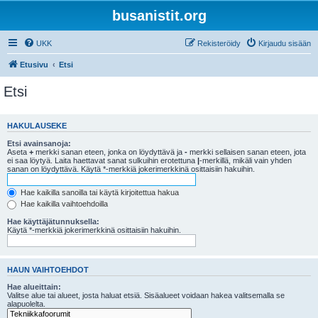
busanistit.org
UKK
Rekisteröidy
Kirjaudu sisään
Etusivu
Etsi
Etsi
HAKULAUSEKE
Etsi avainsanoja:
Aseta
+
merkki sanan eteen, jonka on löydyttävä ja
-
merkki sellaisen sanan eteen, jota
ei saa löytyä. Laita haettavat sanat sulkuihin erotettuna
|
-merkillä, mikäli vain yhden
sanan on löydyttävä. Käytä *-merkkiä jokerimerkkinä osittaisiin hakuihin.
Hae kaikilla sanoilla tai käytä kirjoitettua hakua
Hae kaikilla vaihtoehdoilla
Hae käyttäjätunnuksella:
Käytä *-merkkiä jokerimerkkinä osittaisiin hakuihin.
HAUN VAIHTOEHDOT
Hae alueittain:
Valitse alue tai alueet, josta haluat etsiä. Sisäalueet voidaan hakea valitsemalla se
alapuolelta.